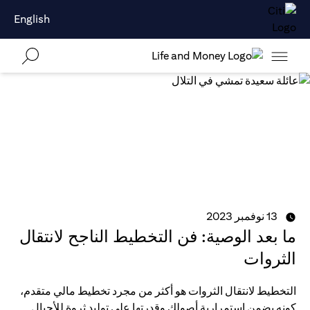
English
13 نوفمبر 2023
ما بعد الوصية: فن التخطيط الناجح لانتقال
الثروات
التخطيط لانتقال الثروات هو أكثر من مجرد تخطيط مالي متقدم،
كونه يضمن استمرارية أصولك وقدرتها على توليد ثروة للأجيال