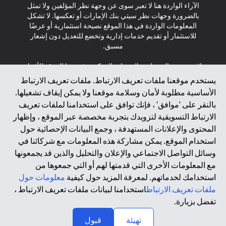
الآراء الواردة هنا لا تعبر سوى عن وجهة نظر المؤلفين ولا تمثل
بالضرورة وجهات نظر سيتي بنك الإمارات أو تعكسها. لا تشكل
المعلومات الواردة في هذا الموقع نصيحة استثمارية أو عرضًا
للاستثمار أو تقديم خدمات إدارية وتخضع للتعديل دون إشعار
مسبق.
لا يتم تقديم المنتجات والخدمات المذكورة في هذا الموقع للأفراد
المقيمين في الاتحاد الأوروبي أو المنطقة الاقتصادية الأوروبية أو
يستخدم موقعنا ملفات تعريف الارتباط. ملفات تعريف الارتباط
سويسرا أو غيرنسي أو جيرسي أو موناكو أو سان مارينو أو
الأساسية مطلوبة لأمان وسلامة موقعنا ولا يمكن إيقاف تشغيلها.
الفاتيكان أو جزيرة مان أو المملكة المتحدة أو خصوصية البيانات
بالنقر على 'موافق' ، فإنك توافق على استخدامنا لملفات تعريف
(لائحة حماية البيانات العامة \ قانون حماية البيانات الشخصية
الارتباط التسويقية لتزويدك بتجربة مخصصة عبر الموقع ، وإظهار
العامة \ قانون خصوصية نيوزيلندا). المحتوى الموجود في هذه
الصفحة ليس ولا ينبغي تفسيره على أنه عرض أو دعوة أو دعوة
المحتوى والإعلانات المستهدفة ، وجمع البيانات الإحصائية حول
لشراء أو بيع أي من المنتجات والخدمات المذكورة هنا لمثل هؤلاء
استخدام الموقع. يمكن مشاركة هذه المعلومات مع شركائنا في
الأفراد.
وسائل التواصل الاجتماعي والإعلان والتحليل والذين قد يجمعونها
مع المعلومات الأخرى التي قدمتها لهم أو التي جمعوها من
*GDPR – اللائحة العامة لحماية البيانات؛ * LGPD – Lei Geral de
استخدامك لخدماتهم. لمعرفة المزيد حول كيفية
معلومات حول
Proteção de Dados Pessoais ; *NZPA – قانون الخصوصية
النيوزيلندي
ملفات تعريف الارتباط
استخدامنا لبيانات ملفات تعريف الارتباط ،
تفضل بزيارة.
↑
2025 citibank.ae
تهيئة
قبول