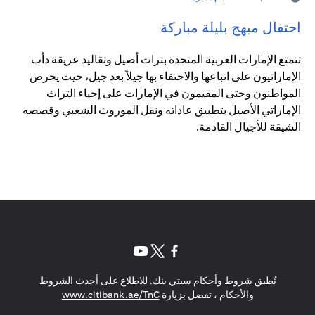
احتفال مبهج بليلة مباركة
تتمتع الإمارات العربية المتحدة بتراث أصيل وتقاليد عريقة دأب
الإماراتيون على اتباعها والاحتفاء بها جيلاً بعد جيل، حيث يحرص
المواطنون وحتى المقيمون في الإمارات على إحياء التراث
الإماراتي الأصيل بتطبيق عاداته ونقل الموروث الشعبي وقصصه
الشيقة للأجيال القادمة.
(opens in a new tab)
(opens in a new tab)
(opens in a new tab)
تُطبق شروط وأحكام سيتي بنك. للاطلاع على أحدث الشروط
(opens in a new tab)
والأحكام ، تفضل بزيارة
www.citibank.ae/TnC