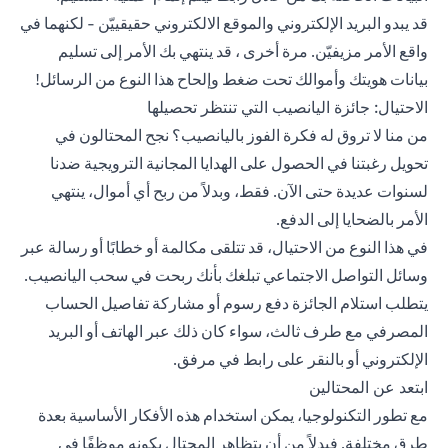
قد يبدو البريد الإلكتروني والموقع الالكتروني حقيقييّن - لكنهما في
واقع الأمر مزيفيّن. مرة أخرى ، قد ينتهي بك الأمر إلى تسليم
بيانات هويتك وأموالك تحت ضغط وإلحاح هذا النوع من الرسائل!
الاحتيال: جائزة اليانصيب التي تنتظر تحصيلها
من منا لا تروق له فكرة الفوز باليانصيب؟ نجح المحتالون في
تحويل رغبتنا في الحصول على الهدايا المجانية الترويجية ضدنا
لسنوات عديدة حتى الآن. فقط، وبدلاً من ربح أي أموال، ينتهي
الأمر بالضحايا إلى الدفع.
في هذا النوع من الاحتيال، قد تتلقى مكالمة أو خطابًا أو رسالة عبر
وسائل التواصل الاجتماعي تبلغك بأنك ربحت في سحب اليانصيب.
يتطلب استلام الجائزة دفع رسوم أو مشاركة تفاصيل الحساب
المصرفي مع طرف ثالث، سواء كان ذلك عبر الهاتف أو البريد
الإلكتروني أو بالنقر على رابط في مرفق.
ابتعد عن المحتالين
مع تطور التكنولوجيا، يمكن استخدام هذه الأفكار الأساسية بعدة
طرق مختلفة. فبدلاً من أن يتظاهر المحتال بكونه موظفًا في