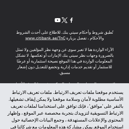
opens in a new tab
opens in a new tab
opens in a new tab
تُطبق شروط وأحكام سيتي بنك. للاطلاع على أحدث الشروط
s in a new tab
والأحكام ، تفضل بزيارة
www.citibank.ae/TnC
الآراء الواردة هنا لا تعبر سوى عن وجهة نظر المؤلفين ولا تمثل
بالضرورة وجهات نظر سيتي بنك الإمارات أو تعكسها. لا تشكل
المعلومات الواردة في هذا الموقع نصيحة استثمارية أو عرضًا
للاستثمار أو تقديم خدمات إدارية وتخضع للتعديل دون إشعار
مسبق.
لا يتم تقديم المنتجات والخدمات المذكورة في هذا الموقع للأفراد
المقيمين في الاتحاد الأوروبي أو المنطقة الاقتصادية الأوروبية أو
يستخدم موقعنا ملفات تعريف الارتباط. ملفات تعريف الارتباط
سويسرا أو غيرنسي أو جيرسي أو موناكو أو سان مارينو أو
الأساسية مطلوبة لأمان وسلامة موقعنا ولا يمكن إيقاف تشغيلها.
الفاتيكان أو جزيرة مان أو المملكة المتحدة أو خصوصية البيانات
بالنقر على 'موافق' ، فإنك توافق على استخدامنا لملفات تعريف
(لائحة حماية البيانات العامة \ قانون حماية البيانات الشخصية
الارتباط التسويقية لتزويدك بتجربة مخصصة عبر الموقع ، وإظهار
العامة \ قانون خصوصية نيوزيلندا). المحتوى الموجود في هذه
الصفحة ليس ولا ينبغي تفسيره على أنه عرض أو دعوة أو دعوة
المحتوى والإعلانات المستهدفة ، وجمع البيانات الإحصائية حول
لشراء أو بيع أي من المنتجات والخدمات المذكورة هنا لمثل هؤلاء
استخدام الموقع. يمكن مشاركة هذه المعلومات مع شركائنا في