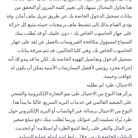
هنا يحاول المحتال تنبيهك إلى تغيير كلمة المرور أو التحقق من
بيانات تسجيل الدخول الخاصة بك عن طريق تنزيل ملف أمان. وقد
يؤدي القيام بذلك إلى تنشيط ملف برمجيات خبيثة يتتبع كل حركة
على جهاز الحاسوب الخاص بك - دون علمك. أو قد يُطلب منك
السماح لمسؤول مكافحة الفيروسات بالعمل عن بُعد على جهاز
الحاسوب الخاص بك. وفي كلتا الحالتين، قد تتم سرقة بيانات
تسجيل الدخول وتفاصيل الهوية الخاصة بك. لكن ما قد يبدو لك أنه
إجراء مجرد روتيني لأفضل الممارسات الأمنية يمكن أن يكون له
عواقب وخيمة.
الاحتيال: طرد لم تطلبه
يركز هذا النوع من الاحتيال على نمو التجارة الإلكترونية والشحن
على الصعيد العالمي في خدمات البريد السريع. غالبًا ما يبدأ هذا
النوع من الاحتيال برسالة عبر الواتساب أو البريد الإلكتروني حول
طرد يُراد تسليمه إلى عنوانك. وربما يُطلب منك دفع مبلغ صغير
من المال والنقر على رابط لتتبع الطرد أو استلامه؛ أو لتحديث
البيانات الخاصة بك من خلال رابط ليتم إتمام عملية التسليم.