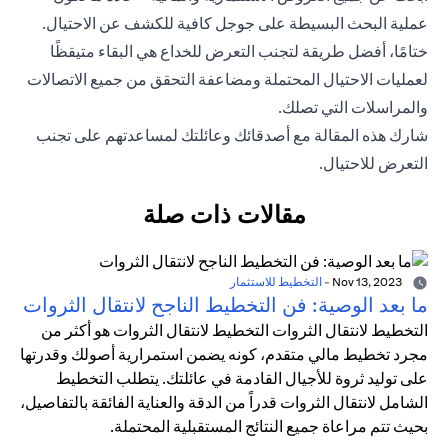
عملية البحث البسيطة على جوجل كافية للكشف عن الاحتيال.
ختامًا، أفضل طريقة لتجنب التعرض للخداع هي البقاء متيقظًا
لعمليات الاحتيال المحتملة ومضاعفة التحقق من جميع الاتصالات
والمراسلات التي تصلك.
شارك هذه المقالة مع أصدقائك وعائلتك لمساعدتهم على تجنب
التعرض للاحتيال.
مقالات ذات صلة
Nov 13, 2023
-
التخطيط للاستثمار
ما بعد الوصية: فن التخطيط الناجح لانتقال الثروات
التخطيط لانتقال الثروات التخطيط لانتقال الثروات هو أكثر من
مجرد تخطيط مالي متقدم، كونه يضمن استمرارية أصولك وقدرتها
على توليد ثروة للأجيال القادمة في عائلتك. يتطلب التخطيط
الشامل لانتقال الثروات قدراً من الدقة والعناية الفائقة بالتفاصيل،
بحيث تتم مراعاة جميع النتائج المستقبلية المحتملة.