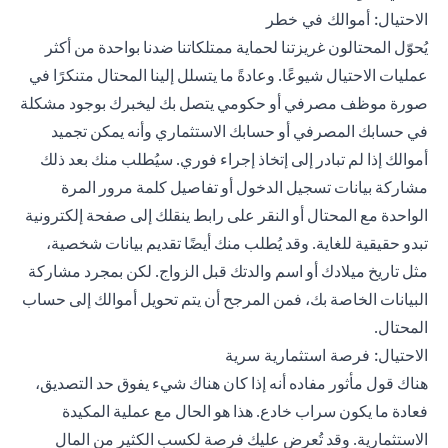
الاحتيال: أموالك في خطر
يُحوّل المحتالون غريزتنا لحماية ممتلكاتنا ضدنا بواحدة من أكثر
عمليات الاحتيال شيوعًا. وعادةً ما يتسلل إلينا المحتال متنكرًا في
صورة موظف مصرفي أو حكومي يتصل بك ليخبرك بوجود مشكلة
في حسابك المصرفي أو حسابك الاستثماري وأنه يمكن تجميد
أموالك إذا لم تبادر إلى إتخاذ إجراء فوري. سيُطلب منك بعد ذلك
مشاركة بيانات تسجيل الدخول أو تفاصيل كلمة مرور المرة
الواحدة مع المحتال أو النقر على رابط ينقلك إلى صفحة إلكترونية
تبدو حقيقية للغاية. وقد يُطلب منك أيضًا تقديم بيانات شخصية،
مثل تاريخ ميلادك أو اسم والدتك قبل الزواج. لكن بمجرد مشاركة
البيانات الخاصة بك، فمن المرجح أن يتم تحويل أموالك إلى حساب
المحتال.
الاحتيال: فرصة استثمارية سرية
هناك قول مأثور مفاده أنه إذا كان هناك شيء يفوق حد التصديق،
فعادة ما يكون سراب خادع. هذا هو الحال مع عملية المكيدة
الاستثمارية. وقد تُعرض عليك فرصة لكسب الكثير من المال