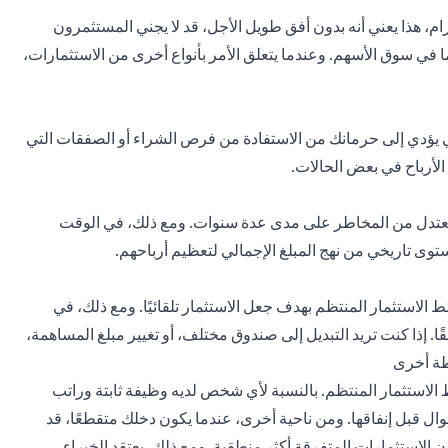
ظم ما لا يقل عن 3 سنوات من الالتزام، هذا يعني أنه بدون أفق طويل الأجل، قد لا يجني المستثمرون
 في سوق الأسهم. وعندما يتعلق الأمر بأنواع أخرى من الاستثمارات،
لي يؤدي إلى حرمانك من الاستفادة من فرص الشراء أو الصفقات التي
لأرباح في بعض الحالات.
تدل من المخاطر على مدى عدة سنوات. ومع ذلك، في الوقت
وى تاريخي من نهج المبلغ الإجمالي لتعظيم أرباحهم.
الاستثمار المنتظم بهدف جعل الاستثمار تلقائيًا. ومع ذلك، في
إذا كنت تريد التبديل إلى صندوق مختلف، أو تغيير مبلغ المساهمة،
طة أخرى
لاستثمار المنتظم. بالنسبة لأي شخص لديه وظيفة ثابتة وراتب
ل قبل إنفاقها. ومن ناحية أخرى، عندما يكون دخلك متقطعًا، قد
 الاستثمارات المتفرقة أكثر منطقية. ومع ذلك، يعتقد الخبراء