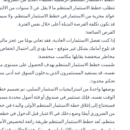
تتطلب خطط الاستثمار المنت
عوائد مجزية من الاستثمار في خطط الاستثمار المنتظم، ولا سيما
قد تكون تكلفة الفرصة البديلة أعلى خلال نفس الفترة.
الفرص الضائعة:
إذا كنت تفضل الاستثمارات العادية، فقد تعاني يومًا من عجز ما
قد تلوح أمامك بشكل غير متوقع - مما يؤدي إلى احتمال انخفاض ا
مخاطر منخفضة يقابلها مكاسب منخفضة:
صُممت خطط الاستثمار المنتظم بهدف الحصول على مستوى مع
نفسه، قد يستفيد المستثمرون الذين يدخلون السوق عند أدنى مست
تحكم محدود:.
بوصفها واحدةً من استراتيجيات الاستثمار السلبي، تم تصميم خطط 
الوقت نفسه، فإنك تستثمر في صندوق أو فئة أصول محددة مسبقًا. 
فستحتاج إلى إغلاق خطة الاستثمار المنتظم الأولى والبدء في خ
من الضروري أيضًا وضع دخلك في الاعتبار قبل الدخول في خطط ا
منتظم، تُعد خطط الاستثمار المنتظم طريقة رائعة لتخصيص الأموا
ترغب في تجنب القيود والالتزامات. في مثل هذه الحالات، قد تكون