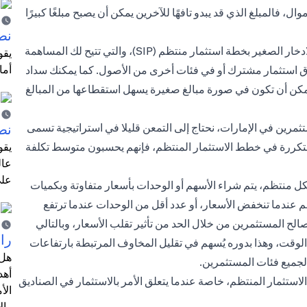
ل، فالمبلغ الذي قد يبدو تافهًا للآخرين يمكن أن يصبح مبلغًا كبيرًا
نص
وبما أنك قد كبرت الآن ولم تعد طفلًا، فيمكنك استبدال صندوق الادخار الصغير بخطة استثمار منتظم (SIP)، والتي تتيح لك المساهمة
أما
استثمار مشترك أو في فئات أخرى من الأصول. كما يمكنك سداد
كن أن تكون في صورة مبالغ صغيرة يسهل استقطاعها من المبالغ
رين في الإمارات، نحتاج إلى التمعن قليلا في استراتيجية تسمى
نص
ر القيام باستثمارات متكررة في خطط الاستثمار المنتظم، فإنهم يحسبون متوسط ​​تكلفة
يقو
عال
على
شكل منتظم، يتم شراء الأسهم أو الوحدات بأسعار متفاوتة وبكميات
 عندما تنخفض الأسعار، أو عدد أقل من الوحدات عندما ترتفع
لصالح المستثمرين من خلال الحد من تأثير تقلب الأسعار، وبالتالي
را
 الوقت، وهذا بدوره يُسهم في تقليل المخاوف المرتبطة بارتفاعات
هل 
جميع فئات المستثمرين.
أهد
لاستثمار المنتظم، خاصة عندما يتعلق الأمر بالاستثمار في الصناديق
الأ
وال