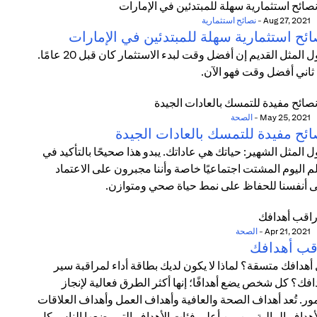
Aug 27, 2021
-
نصائح استثمارية
ائح استثمارية سهلة للمبتدئين في الإمارات
يقول المثل القديم إن أفضل وقت لبدء الاستثمار كان قبل 20 عامًا.
 ثاني أفضل وقت فهو الآن.
May 25, 2021
-
الصحة
ائح مفيدة للتمسك بالعادات الجيدة
ل المثل الشهير: حياتك هي عاداتك. يبدو هذا صحيحًا بالتأكيد في
م اليوم المشتت اجتماعيًا خاصة وأننا مجبرون على الاعتماد
 أنفسنا للحفاظ على نمط حياة صحي ومتوازن.
Apr 21, 2021
-
الصحة
قب أهدافك
أهدافك متسقة؟ لماذا لا يكون لديك بطاقة أداء لمراقبة سير
افك؟ كل شخص يضع أهدافًا؛ إنها أكثر الطرق فعالية لإنجاز
مور. تُعد أهداف الصحة والعافية وأهداف العمل وأهداف العلاقات
أهداف المالية من بين أعلى فئات الأهداف التي يضعها الناس كل