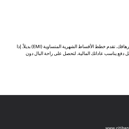
يمكن أن يؤدي الدفع مقابل عمليات شراء كبيرة في معاملة واحدة إلى إحداث فجوة في ميزانيتك الشهرية - وإرهاقك. تقدم خطط الأقساط الشهرية المتساوية (EMI) بديلاً. إذا
 دفع يناسب عاداتك المالية. لتحصل على راحة البال دون
(opens in a new tab)
www.citiban