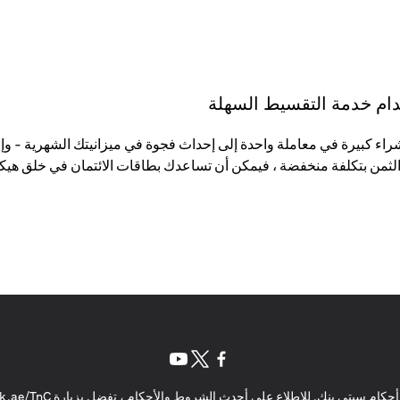
تخدام خدمة التقسيط السهلة
لثمن بتكلفة منخفضة ، فيمكن أن تساعدك بطاقات الائتمان في خلق هيكل
(opens in a new tab)
(opens in a new tab)
(opens in a new tab)
حكام سيتي بنك. للاطلاع على أحدث الشروط والأحكام ، تفضل بزيارة
k.ae/TnC