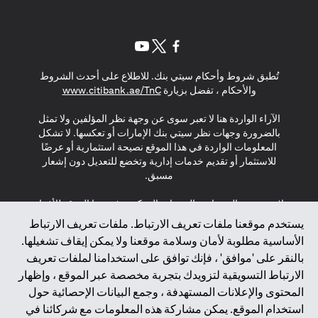
opens in a new tab
opens in a new tab
opens in a new tab
تُطبق شروط وأحكام سيتي بنك. للاطلاع على أحدث الشروط
s in a new tab
والأحكام ، تفضل بزيارة
www.citibank.ae/TnC
الآراء الواردة هنا لا تعبر سوى عن وجهة نظر المؤلفين ولا تمثل
بالضرورة وجهات نظر سيتي بنك الإمارات أو تعكسها. لا تشكل
المعلومات الواردة في هذا الموقع نصيحة استثمارية أو عرضًا
للاستثمار أو تقديم خدمات إدارية وتخضع للتعديل دون إشعار
مسبق.
لا يتم تقديم المنتجات والخدمات المذكورة في هذا الموقع للأفراد
المقيمين في الاتحاد الأوروبي أو المنطقة الاقتصادية الأوروبية أو
يستخدم موقعنا ملفات تعريف الارتباط. ملفات تعريف الارتباط
سويسرا أو غيرنسي أو جيرسي أو موناكو أو سان مارينو أو
الأساسية مطلوبة لأمان وسلامة موقعنا ولا يمكن إيقاف تشغيلها.
الفاتيكان أو جزيرة مان أو المملكة المتحدة أو خصوصية البيانات
بالنقر على 'موافق' ، فإنك توافق على استخدامنا لملفات تعريف
(لائحة حماية البيانات العامة \ قانون حماية البيانات الشخصية
الارتباط التسويقية لتزويدك بتجربة مخصصة عبر الموقع ، وإظهار
العامة \ قانون خصوصية نيوزيلندا). المحتوى الموجود في هذه
الصفحة ليس ولا ينبغي تفسيره على أنه عرض أو دعوة أو دعوة
المحتوى والإعلانات المستهدفة ، وجمع البيانات الإحصائية حول
لشراء أو بيع أي من المنتجات والخدمات المذكورة هنا لمثل هؤلاء
استخدام الموقع. يمكن مشاركة هذه المعلومات مع شركائنا في
الأفراد.