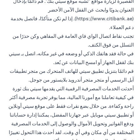
القصيرة لزيارة مواقع "تشبه موقع سيتي بنك". قم دائمًا بإدخال
العنوان يدويًا وابحث عن القفل الآمن الأخضر
(https://www.citibank.ae). إذا لم تكن متأكدًا، فاتصل بخدمة
دعم العملاء.
تجنب نقاط اتصال الواي فاي العامة في المقاهي وكن حذرًا من
التسلل من فوق الكتف.
في حالة فقد هاتفك الذكي أو وضعه في غير مكانه، اتصل بـ سيتي
بنك لقفل الجهاز أو امسح البيانات عن بُعد.
قم دائمًا بتنزيل تطبيق سيتي للهاتف المتحرك من متجر تطبيقات
آبل الرسمي أو متجر متجر أندرويد بلايستور من جوجل.
أحدثت الخدمات المصرفية الرقمية التي يقدمها سيتي بنك ثورة
في كيفية تعاملنا مع أمورنا المالية، مما يوفر تجربة مصرفية أكثر
راحة وكفاءة. من خلال بضع نقرات فقط على موقع سيتي أونلاين
أو تطبيق سيتي موبايل عبر جهازنا المفضل، يمكننا إدارة حساباتنا
ودفع الفواتير وتحويل الأموال والوصول إلى الخدمات المصرفية
المختلفة من أي مكان وفي أي وقت. لقد أحدث هذا التحول تغييرًا