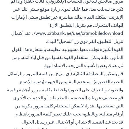
مرور صالحيّن للدخول للحساب الإلكتروني، فأنت جاهز! وإذا لم
تكن قد سجلت بعد، فما عليك سوى زيارة موقع سيتي بنك عبر
الإنترنت. يمكنك القيام بذلك مباشرة عبر تطبيق سيتي الإمارات
للهاتف المتحرك. قم بتنزيل التطبيق الآن!
www.citibank.ae/uae/citimobiledownload/، عند اكتمال
تنزيل التطبيق، انقر فوق زر "تسجيل" للبدء.
القوة الكبيرة تجلب معها مسؤولية عظيمة. باستعارة هذا القول
المأثور، فإنه يمكن استخدام القوة نفسها من قبل آياد آثمة. ومن
ثم، هناك بعض الأشياء التي يجب الانتباه إليها:
قم بتمكين المصادقة الثنائية (أي مزيج من كلمة المرور والرسائل
النصية القصيرة). استخدم المقاييس الحيوية (بصمة الإصبع
والصوت والتعرف على الصور) واحتفظ بكلمة مرور أبجدية رقمية
قوية تختلف عن تلك المخصصة للتطبيقات أو الخدمات الأخرى
التي تستخدمها. عذرا، لا يمكن استخدام كلمة مرور مكونة من
أرقام متتالية. وبالطبع، يجب عليك تغيير كلمة المرور بانتظام.
قد يخدعك التصيد الاحتيالي أو الاحتيال عبر رسائل الجوال