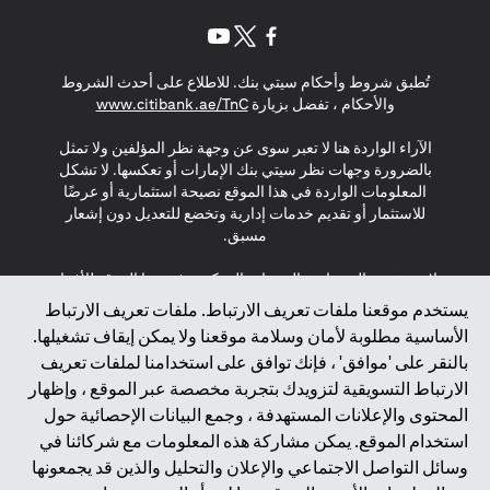
(opens in a new tab)
(opens in a new tab)
(opens in a new tab)
تُطبق شروط وأحكام سيتي بنك. للاطلاع على أحدث الشروط
(opens in a new tab)
والأحكام ، تفضل بزيارة
www.citibank.ae/TnC
الآراء الواردة هنا لا تعبر سوى عن وجهة نظر المؤلفين ولا تمثل
بالضرورة وجهات نظر سيتي بنك الإمارات أو تعكسها. لا تشكل
المعلومات الواردة في هذا الموقع نصيحة استثمارية أو عرضًا
للاستثمار أو تقديم خدمات إدارية وتخضع للتعديل دون إشعار
مسبق.
لا يتم تقديم المنتجات والخدمات المذكورة في هذا الموقع للأفراد
المقيمين في الاتحاد الأوروبي أو المنطقة الاقتصادية الأوروبية أو
يستخدم موقعنا ملفات تعريف الارتباط. ملفات تعريف الارتباط
سويسرا أو غيرنسي أو جيرسي أو موناكو أو سان مارينو أو
الأساسية مطلوبة لأمان وسلامة موقعنا ولا يمكن إيقاف تشغيلها.
الفاتيكان أو جزيرة مان أو المملكة المتحدة أو خصوصية البيانات
بالنقر على 'موافق' ، فإنك توافق على استخدامنا لملفات تعريف
(لائحة حماية البيانات العامة \ قانون حماية البيانات الشخصية
الارتباط التسويقية لتزويدك بتجربة مخصصة عبر الموقع ، وإظهار
العامة \ قانون خصوصية نيوزيلندا). المحتوى الموجود في هذه
الصفحة ليس ولا ينبغي تفسيره على أنه عرض أو دعوة أو دعوة
المحتوى والإعلانات المستهدفة ، وجمع البيانات الإحصائية حول
لشراء أو بيع أي من المنتجات والخدمات المذكورة هنا لمثل هؤلاء
استخدام الموقع. يمكن مشاركة هذه المعلومات مع شركائنا في
الأفراد.
وسائل التواصل الاجتماعي والإعلان والتحليل والذين قد يجمعونها