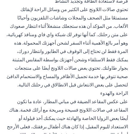
فرصة لاستعادة الطاقة وتجديد النشاط
تحتوي صالات اللاونج على الكثير من وسائل الراحة لإبقائك
مستمتعًا مثل الصحف والمجلات وشاشات التلفزيون وأحيانًا
الألعاب. من المؤكد أن هذه ستجعلك منشغلاً أثناء انتظار صعودك
على متن رحلتك. كما أنها توفر لك شبكة واي فاي ومنافذ كهربائية،
وهو أمر بالغ الأهمية أثناء السفر لشحن أجهزتك المحمولة. هذه
المرة فقط لن تحتاج إلى الوقوف في الطابور وانتظار دورك،
يمكنك فقط الاستلقاء وشحن أجهزتك بواسطة المقابس المثبتة
بجوار طاولتك. تحتوي بعض صالات اللاونج أيضًا على منتجعات
صحية تتوفر بها خدمة تجميل الأظافر والمساج والاستحمام الدافئ
لتحصل على بعض الانتعاش قبل الانطالاق في رحلتك التالية.
الراحة والهدوء
على عكس المقاعد الضيقة في مباني المطار، عادة ما تكون
المقاعد في صالات اللاونج فسيحة ومريحة مع أرائك فخمة. هناك
أيضًا بعض الزوايا الخاصة والهادئة حيث يمكنك أخذ قيلولة أو
الاستعداد لليوم المقبل. إذا كان هناك أطفال برفقتك، فعلى الأرجح