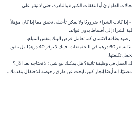
لات الطوارئ أو النفقات الكبيرة والنادرة، حتى لا تؤثر على
إذا كانت الشراء ضروريًا ولا يمكن تأجيله، تحقق مما إذا كان مؤهلاً
 رصيد بطاقة الائتمان كما تعامل قرض البنك بنفس المبلغ.
تجنب عقلية " البيع" - عندما تشتري سلعة بقيمة 100 درهمًا إماراتيًا بسعر 60 درهم في التخفيضات، فإنك لا توفر 40 درهمًا. بل تنفق
 العمل في وظيفة ثانية؟ هل يمكنك بيع شيء لا تحتاجه بعد الآن؟
مضنيًا. إنه أيضًا إنجاز كبير. ابحث عن طرق رخيصة للاحتفال بتقدمك..