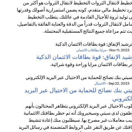
خطيط لانتقال الثروات التخطيط لانتقال الثروات هو أكثر من
د تخطيط مالي متقدم، كونه يضمن استمرارية أصولك وقدرتها
 توليد ثروة للأجيال القادمة في عائلتك. يتطلب التخطيط
امل لانتقال الثروات قدراً من الدقة والعناية الفائقة بالتفاصيل،
ث تتم مراعاة جميع النتائج المستقبلية المحتملة.
Nov 11, 2023
-
مزايا بطاقات الائتمان
يد الإنفاق: قوة بطاقات الائتمان الذكية
ر بطاقات الائتمان مزايا وراحة وقوة شرائية.
Sep 22, 2023
-
الاحتيال
ي بنك نصائح للحماية من الاحتيال عبر البريد
لكتروني
وب الاحتيال عبر البريد الإلكتروني يتظاهر المحتالون بأنهم
فون لدى سيتي وسيخبرونك أنه تم حظر بطاقتك الائتمانية
ب معاملات غير مصرح بها. سيطلبون منك إعادة تنشيط
قتك عن طريق النقر على الروابط المتضمنة في رسائل البريد