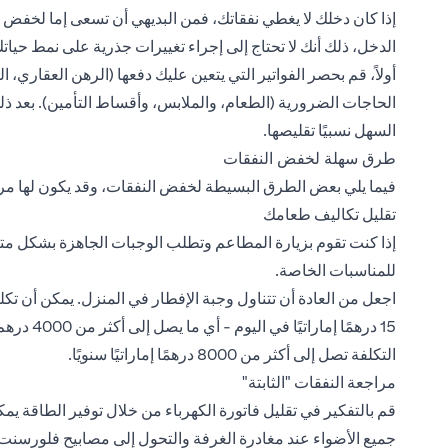
إذا كان دخلك لا يغطي نفقاتك، فمن البديهي أن تسعى إما لخفض ن
الدخل، ذلك أنك لا تحتاج إلى إجراء تغييرات جذرية على نمط حيات
أولاً، قم بحصر الفواتير التي يتعين عليك دفعها (الرهن العقاري، 
الحاجات الضرورية (الطعام، والملابس،
وأقساط التأمين
). بعد 
السهل نسبيًا تقليصها.
طرق سهلة لخفض النفقات
فيما يلي بعض الطرق البسيطة لخفض النفقات، وقد يكون لها مرد
تقليل تكاليف طعامك
إذا كنت تقوم بزيارة المطاعم وتطلب الوجبات الجاهزة بشكل م
للمناسبات الخاصة.
اجعل من العادة أن تتناول وجبة الإفطار في المنزل. يمكن أن 
15 درهمًا 
التكلفة تصل إلى أكثر من 8000 درهمًا إماراتيًا سنويًا.
مراجعة النفقات "الثابتة"
قم بالتفكير في تقليل فاتورة الكهرباء من خلال توفير الطاقة 
جميع الأضواء عند مغادرة الغرفة والتحول إلى مصابيح فلورسنت 