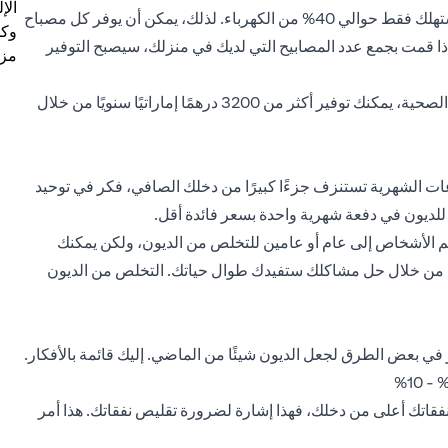
الإ
المصابيح العادية، إلا أنها تدوم ما لا يقل عن خمس مرات أكثر وتستهلك فقط حوالي 40% من الكهرباء. لذلك، يمكن أن يوفر كل مصباح
وكل
ر فترة حياته. إذا قمت بجمع عدد المصابيح التي لديك في منزلك، سيصبح التوفير
مزي
إذا كنت تدخن، فكر في الإقلاع عن التدخين. بالإضافة إلى الفوائد الصحية، يمكنك توفير أكثر من 3200 درهمًا إماراتيًا سنويًا من خلال
عات الشهرية تستنزف جزءًا كبيرًا من دخلك الصافي، فكر في توحيد
 للديون في دفعة شهرية واحدة بسعر فائدة أقل.
ظم الأشخاص إلى عام أو عامين للتخلص من الديون، ولكن يمكنك
علمها من خلال حل مشاكلك ستفيدك طوال حياتك. التخلص من الديون
ي بعض الطرق لجعل الديون شيئًا من الماضي. إليك قائمة بالأفكار.
انت نفقاتك أعلى من دخلك، فهذا إشارة لضرورة تقليص نفقاتك. هذا أمر