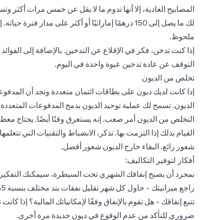
لك ما يصل إلى 150 درهمًا إماراتيًا أو أكثر على مدا
ملحوظ.
التوقف عن عادة تدخين عبوة واحدة في اليوم.
تخلص من الديون
إذا كانت لديك ديون على بطاقات ائتمان متعددة وتجد أن المدفو
الديون. تسمح لك عملية توحيد الديون بدمج المدفوعات المتعددة
التخلص من الديون أمر صعب. إنه يستغرق وقتًا أيضًا. يحتاج مع
القيام بذلك إذا التزمت بها. تذكر، الانضباط والتقنيات التي تت
شعور رائع. البقاء خارج الديون شعور أفضل.
أفكار لتوفير التكاليف:
بمجرد أن يصبح إنفاقك الشهري تحت السيطرة، سيمكنك التفكير ف
راجع ميزانيتك - حاول كل شهر تقليل نفقات بند مختلف بنسبة 5% - 10%
تتبع إنفاقك - هل تقوم بالإنفاق وفقًا لإمكانياتك المالية؟ إذا ك
ضروري للتأكد من عدم الوقوع في ديون جديدة مرة أخرى.