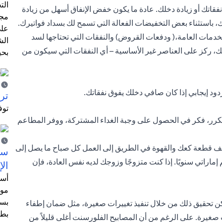
الت
فقاتك أو زيادة دخلك. عادة ما يكون خفض الإنفاق أسهل من زيادة
مجر
ك، باستثناء بعض التخفيضات الفعالة التي تسمح لك بسداد فواتيرك.
على
الخدمات العامة،(
ودفعات القروض
) والنفقات التي تحتاجها لسد
الش
ذلك، ركز على العناصر غير الأساسية – أي النفقات التي سيكون من
بحي
ود إيجابي إذا كان صافي دخلك يفوق نفقاتك.
ترش
توف
تكرر، فكر في الحصول على وجبة الغداء المشتركة، ووفر المطاعم
تكلف قطعة كعك والقهوة في الطريق إلى العمل كل صباح ما يصل إلى
سيت
إماراتيًا في اليوم - أي ما يصل إلى أكثر من 4000 درهم إماراتي سنويًا. إذا كنت متزوجًا وزوجك لديه نفس العادة، فإن
الإ
أسل
موظ
بسب
يمكن تحقيق ذلك من خلال تنفيذ تغييرات صغيرة، مثل ضمان إطفاء
بطا
صغيرة. على الرغم من أن المصابيح الفلورسنت أغلى قليلاً من