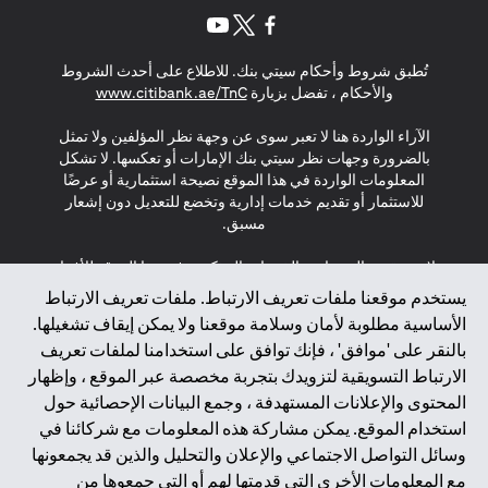
opens in a new tab
opens in a new tab
opens in a new tab
تُطبق شروط وأحكام سيتي بنك. للاطلاع على أحدث الشروط
s in a new tab
والأحكام ، تفضل بزيارة
www.citibank.ae/TnC
الآراء الواردة هنا لا تعبر سوى عن وجهة نظر المؤلفين ولا تمثل
بالضرورة وجهات نظر سيتي بنك الإمارات أو تعكسها. لا تشكل
المعلومات الواردة في هذا الموقع نصيحة استثمارية أو عرضًا
للاستثمار أو تقديم خدمات إدارية وتخضع للتعديل دون إشعار
مسبق.
لا يتم تقديم المنتجات والخدمات المذكورة في هذا الموقع للأفراد
المقيمين في الاتحاد الأوروبي أو المنطقة الاقتصادية الأوروبية أو
يستخدم موقعنا ملفات تعريف الارتباط. ملفات تعريف الارتباط
سويسرا أو غيرنسي أو جيرسي أو موناكو أو سان مارينو أو
الأساسية مطلوبة لأمان وسلامة موقعنا ولا يمكن إيقاف تشغيلها.
الفاتيكان أو جزيرة مان أو المملكة المتحدة أو خصوصية البيانات
بالنقر على 'موافق' ، فإنك توافق على استخدامنا لملفات تعريف
(لائحة حماية البيانات العامة \ قانون حماية البيانات الشخصية
الارتباط التسويقية لتزويدك بتجربة مخصصة عبر الموقع ، وإظهار
العامة \ قانون خصوصية نيوزيلندا). المحتوى الموجود في هذه
الصفحة ليس ولا ينبغي تفسيره على أنه عرض أو دعوة أو دعوة
المحتوى والإعلانات المستهدفة ، وجمع البيانات الإحصائية حول
لشراء أو بيع أي من المنتجات والخدمات المذكورة هنا لمثل هؤلاء
استخدام الموقع. يمكن مشاركة هذه المعلومات مع شركائنا في
الأفراد.
وسائل التواصل الاجتماعي والإعلان والتحليل والذين قد يجمعونها
مع المعلومات الأخرى التي قدمتها لهم أو التي جمعوها من
*GDPR – اللائحة العامة لحماية البيانات؛ * LGPD – Lei Geral de