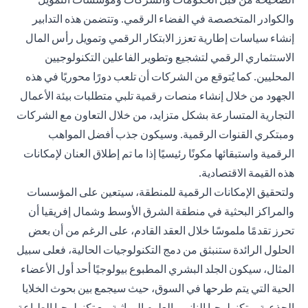
والكوادر المتخصصة في الفضاء الرقمي. وتتضمن هذه التدابير
إنشاء سياسات إطارية تعزز الابتكار الرقمي وتمويل رأس المال
الاستثماري الرقمي لتشجيع وتطوير الفاعلين التكنولوجيين
المحليين. كما يُتوقع من الشركات أن تلعب دورًا محوريًا في هذه
الجهود من خلال إنشاء منصات رقمية تلبي متطلبات بيئة الأعمال
التجارية المتسارعة بشكل متزايد، من خلال التعاون مع الشركات
ومبتكري القنوات الرقمية. وسيكون جذب أفضل المواهب
الرقمية واستبقائها مكونًا رئيسيًا إذا ما تم إطلاق العنان لإمكانات
هذه القيمة الاقتصادية.
ولتحقيق الإمكانات الرقمية للمنطقة، سيتعين على المؤسسات
والمراكز البحثية في منطقة الشرق الأوسط وشمال إفريقيا أن
تحرز تقدمًا ملموسًا خلال العقد القادم، على الرغم من أن بعض
الحلول الرائدة ستنبثق من دمج التكنولوجيات الحالية، فعلى سبيل
المثال، سيكون الجلد البشري المطبوع بيولوجيًا أحد أول الأعضاء
الحية التي يتم طرحها في السوق، حيث سيجمع بين بحوث الخلايا
الجذعية، وتكنولوجيا النانو، والعلوم الوراثية مع تكنولوجيا الطباعة