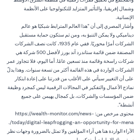
وشمال إفريقيا، والتأثير المتزايد للتكنولوجيا على الأنظمة
الإنسانية.
وأشار المصري إلى أن "هذا العالم المترابط شبكيًا هو عالم
ديناميكي ولا يمكن التنبؤ به، ومن ثم ستكون حماية مستقبل
الشركات أمرًا محوريًا. ففي عام 1935، كانت نصف الشركات
المصنفة ضمن قائمة ستاندرد آند بورز لأفضل 500 شركة هي
شركات راسخة وقائمة منذ تسعين عامًا. أما اليوم، فلا تتجاوز عمر
الشركات الواردة في هذه القائمة أكثر من تسعة سنوات. وهذا يدلّ
على أن التغيير سيأتي على الأغلب من قدرتنا على إعادة ابتكار
نماذج الأعمال والتفكير في المجالات الرقمية ليس كمجرد وظيفة
ضمن المؤسسات والشركات، بل كمجال يهيمن على جميع
أنشطة".
محتوى مرخص من: https://wealth-monitor.com/news-
today/digital-leapfrogging-an-opportunity-for-mena/.
الآراء الواردة هنا هي آراء المؤلفين ولا تمثل بالضرورة وجهات نظر
سيتي بنك الإمارات أو تعكسها.