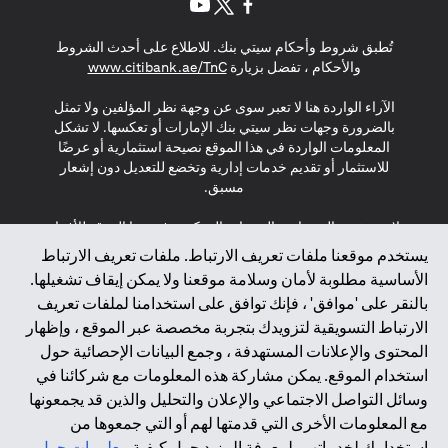
opens in a new tab
opens in a new tab
opens in a new tab
تُطبق شروط وأحكام سيتي بنك. للاطلاع على أحدث الشروط
s in a new tab
والأحكام ، تفضل بزيارة
www.citibank.ae/TnC
الآراء الواردة هنا لا تعبر سوى عن وجهة نظر المؤلفين ولا تمثل
بالضرورة وجهات نظر سيتي بنك الإمارات أو تعكسها. لا تشكل
المعلومات الواردة في هذا الموقع نصيحة استثمارية أو عرضًا
للاستثمار أو تقديم خدمات إدارية وتخضع للتعديل دون إشعار
مسبق.
لا يتم تقديم المنتجات والخدمات المذكورة في هذا الموقع للأفراد
المقيمين في الاتحاد الأوروبي أو المنطقة الاقتصادية الأوروبية أو
يستخدم موقعنا ملفات تعريف الارتباط. ملفات تعريف الارتباط
سويسرا أو غيرنسي أو جيرسي أو موناكو أو سان مارينو أو
الأساسية مطلوبة لأمان وسلامة موقعنا ولا يمكن إيقاف تشغيلها.
الفاتيكان أو جزيرة مان أو المملكة المتحدة أو خصوصية البيانات
بالنقر على 'موافق' ، فإنك توافق على استخدامنا لملفات تعريف
(لائحة حماية البيانات العامة \ قانون حماية البيانات الشخصية
الارتباط التسويقية لتزويدك بتجربة مخصصة عبر الموقع ، وإظهار
العامة \ قانون خصوصية نيوزيلندا). المحتوى الموجود في هذه
الصفحة ليس ولا ينبغي تفسيره على أنه عرض أو دعوة أو دعوة
المحتوى والإعلانات المستهدفة ، وجمع البيانات الإحصائية حول
لشراء أو بيع أي من المنتجات والخدمات المذكورة هنا لمثل هؤلاء
استخدام الموقع. يمكن مشاركة هذه المعلومات مع شركائنا في
الأفراد.
وسائل التواصل الاجتماعي والإعلان والتحليل والذين قد يجمعونها
مع المعلومات الأخرى التي قدمتها لهم أو التي جمعوها من
*GDPR – اللائحة العامة لحماية البيانات؛ * LGPD – Lei Geral de
استخدامك لخدماتهم. لمعرفة المزيد حول كيفية
معلومات حول
Proteção de Dados Pessoais ; *NZPA – قانون الخصوصية