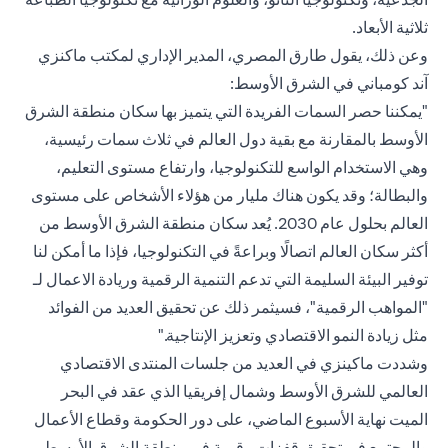
ثلاثية الأبعاد.
وعن ذلك، يقول طارق المصري، المدير الإداري لمكتب
ماكنزي
آند كومباني
في الشرق الأوسط:
"يمكننا حصر السمات الفريدة التي يتميز بها سكان منطقة الشرق
الأوسط بالمقارنة مع بقية دول العالم في ثلاث سمات رئيسية،
وهي الاستخدام الواسع للتكنولوجيا، وارتفاع مستوى التعليم،
والبطالة؛ وقد يكون هناك مليار من هؤلاء الأشخاص على مستوى
العالم بحلول عام 2030. يُعد سكان منطقة الشرق الأوسط من
أكثر سكان العالم اتصالًا وبراعةً في التكنولوجيا، فإذا ما أمكن لنا
توفير البيئة السليمة التي تدعم التنمية الرقمية وريادة الاعمال لـ
"المواهب الرقمية"، فسيثمر ذلك عن تحقيق العديد من الفوائد
مثل زيادة النمو الاقتصادي وتعزيز الإنتاجية."
وشددت ماكينزي في العديد من جلسات المنتدى الاقتصادي
العالمي للشرق الأوسط وشمال إفريقيا الذي عقد في البحر
الميت نهاية الأسبوع الماضي، على دور الحكومة وقطاع الأعمال
والمجتمع في تحقيق قفزات رقمية في منطقة الشرق الأوسط