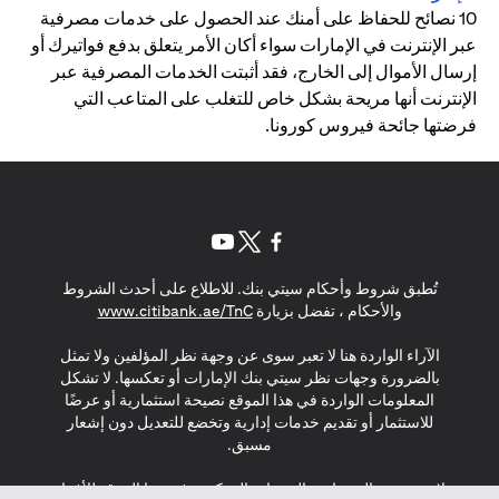
10 نصائح للحفاظ على أمنك عند الحصول على خدمات مصرفية
عبر الإنترنت في الإمارات سواء أكان الأمر يتعلق بدفع فواتيرك أو
إرسال الأموال إلى الخارج، فقد أثبتت الخدمات المصرفية عبر
الإنترنت أنها مريحة بشكل خاص للتغلب على المتاعب التي
فرضتها جائحة فيروس كورونا.
opens in a new tab
opens in a new tab
opens in a new tab
تُطبق شروط وأحكام سيتي بنك. للاطلاع على أحدث الشروط
s in a new tab
والأحكام ، تفضل بزيارة
www.citibank.ae/TnC
الآراء الواردة هنا لا تعبر سوى عن وجهة نظر المؤلفين ولا تمثل
بالضرورة وجهات نظر سيتي بنك الإمارات أو تعكسها. لا تشكل
المعلومات الواردة في هذا الموقع نصيحة استثمارية أو عرضًا
للاستثمار أو تقديم خدمات إدارية وتخضع للتعديل دون إشعار
مسبق.
لا يتم تقديم المنتجات والخدمات المذكورة في هذا الموقع للأفراد