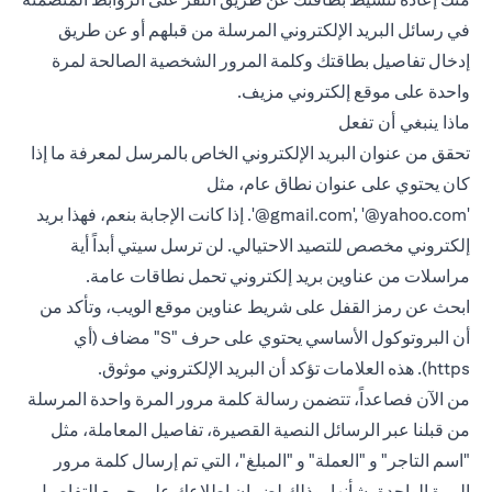
في رسائل البريد الإلكتروني المرسلة من قبلهم أو عن طريق
إدخال تفاصيل بطاقتك وكلمة المرور الشخصية الصالحة لمرة
واحدة على موقع إلكتروني مزيف.
ماذا ينبغي أن تفعل
تحقق من عنوان البريد الإلكتروني الخاص بالمرسل لمعرفة ما إذا
كان يحتوي على عنوان نطاق عام، مثل
‎‎‎‎'@gmail.com', ‎'@yahoo.com‎'‎. إذا كانت الإجابة بنعم، فهذا بريد
إلكتروني مخصص للتصيد الاحتيالي. لن ترسل سيتي أبداً أية
مراسلات من عناوين بريد إلكتروني تحمل نطاقات عامة.
ابحث عن رمز القفل على شريط عناوين موقع الويب، وتأكد من
أن البروتوكول الأساسي يحتوي على حرف "S" مضاف (أي
https). هذه العلامات تؤكد أن البريد الإلكتروني موثوق.
من الآن فصاعداً، تتضمن رسالة كلمة مرور المرة واحدة المرسلة
من قبلنا عبر الرسائل النصية القصيرة، تفاصيل المعاملة، مثل
"اسم التاجر" و "العملة" و "المبلغ"، التي تم إرسال كلمة مرور
المرة الواحدة بشأنها، وذلك لضمان إطلاعك على جميع التفاصيل