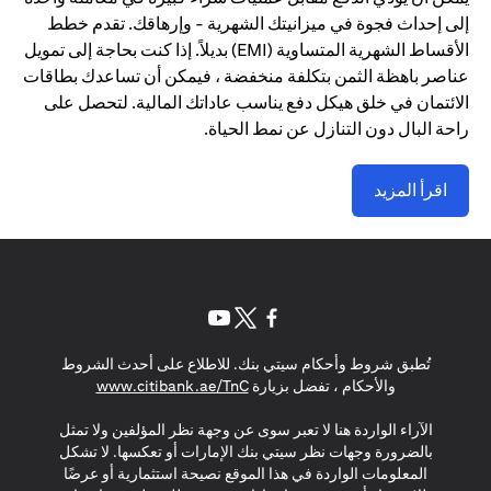
إلى إحداث فجوة في ميزانيتك الشهرية - وإرهاقك. تقدم خطط
الأقساط الشهرية المتساوية (EMI) بديلاً. إذا كنت بحاجة إلى تمويل
عناصر باهظة الثمن بتكلفة منخفضة ، فيمكن أن تساعدك بطاقات
الائتمان في خلق هيكل دفع يناسب عاداتك المالية. لتحصل على
راحة البال دون التنازل عن نمط الحياة.
اقرأ المزيد
opens in a new tab
opens in a new tab
opens in a new tab
تُطبق شروط وأحكام سيتي بنك. للاطلاع على أحدث الشروط
s in a new tab
والأحكام ، تفضل بزيارة
www.citibank.ae/TnC
الآراء الواردة هنا لا تعبر سوى عن وجهة نظر المؤلفين ولا تمثل
بالضرورة وجهات نظر سيتي بنك الإمارات أو تعكسها. لا تشكل
المعلومات الواردة في هذا الموقع نصيحة استثمارية أو عرضًا