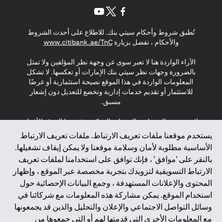
opens in a new tab
opens in a new tab
opens in a new tab
تُطبق شروط وأحكام سيتي بنك. للاطلاع على أحدث الشروط
s in a new tab
والأحكام ، تفضل بزيارة
www.citibank.ae/TnC
الآراء الواردة هنا لا تعبر سوى عن وجهة نظر المؤلفين ولا تمثل
بالضرورة وجهات نظر سيتي بنك الإمارات أو تعكسها. لا تشكل
المعلومات الواردة في هذا الموقع نصيحة استثمارية أو عرضًا
للاستثمار أو تقديم خدمات إدارية وتخضع للتعديل دون إشعار
مسبق.
لا يتم تقديم المنتجات والخدمات المذكورة في هذا الموقع للأفراد
المقيمين في الاتحاد الأوروبي أو المنطقة الاقتصادية الأوروبية أو
يستخدم موقعنا ملفات تعريف الارتباط. ملفات تعريف الارتباط
سويسرا أو غيرنسي أو جيرسي أو موناكو أو سان مارينو أو
الأساسية مطلوبة لأمان وسلامة موقعنا ولا يمكن إيقاف تشغيلها.
الفاتيكان أو جزيرة مان أو المملكة المتحدة أو خصوصية البيانات
بالنقر على 'موافق' ، فإنك توافق على استخدامنا لملفات تعريف
(لائحة حماية البيانات العامة \ قانون حماية البيانات الشخصية
الارتباط التسويقية لتزويدك بتجربة مخصصة عبر الموقع ، وإظهار
العامة \ قانون خصوصية نيوزيلندا). المحتوى الموجود في هذه
الصفحة ليس ولا ينبغي تفسيره على أنه عرض أو دعوة أو دعوة
المحتوى والإعلانات المستهدفة ، وجمع البيانات الإحصائية حول
لشراء أو بيع أي من المنتجات والخدمات المذكورة هنا لمثل هؤلاء
استخدام الموقع. يمكن مشاركة هذه المعلومات مع شركائنا في
الأفراد.
وسائل التواصل الاجتماعي والإعلان والتحليل والذين قد يجمعونها
مع المعلومات الأخرى التي قدمتها لهم أو التي جمعوها من
*GDPR – اللائحة العامة لحماية البيانات؛ * LGPD – Lei Geral de