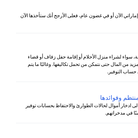
لات التالية:ج: إذا عرض عليك شخص ما منحك 100 درهم إماراتي الآن أو في غضون عام، فعلى الأرجح أنك ستأخذها الآن
نوعة، سواء لشراء منزل الأحلام أو إقامة حفل زفاف أو قضاء
زيد من المال حتى نتمكن من تحمل تكاليفها. وغالبًا ما يتم
 حساب التوفير.
نتظم وفوائدها
لى ادخار أموال لحالات الطوارئ والاحتفاظ بحسابات توفير
نًا في مدخراتهم.