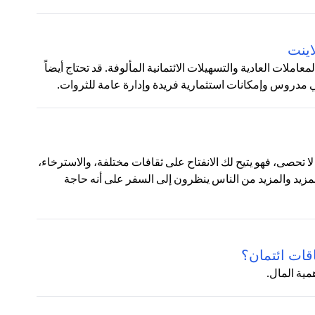
اينت
ملات العادية والتسهيلات الائتمانية المألوفة. قد تحتاج أيضاً
روس وإمكانات استثمارية فريدة وإدارة عامة للثروات.
ا تحصى، فهو يتيح لك الانفتاح على ثقافات مختلفة، والاسترخاء،
المزيد والمزيد من الناس ينظرون إلى السفر على أنه حاجة
قات ائتمان؟
مية المال.