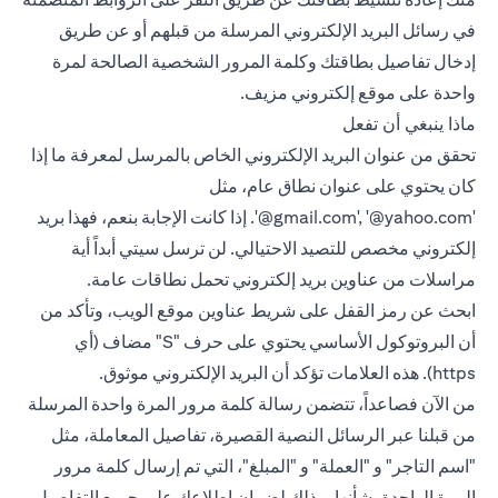
في رسائل البريد الإلكتروني المرسلة من قبلهم أو عن طريق
إدخال تفاصيل بطاقتك وكلمة المرور الشخصية الصالحة لمرة
واحدة على موقع إلكتروني مزيف.
ماذا ينبغي أن تفعل
تحقق من عنوان البريد الإلكتروني الخاص بالمرسل لمعرفة ما إذا
كان يحتوي على عنوان نطاق عام، مثل
‎‎‎‎'@gmail.com', ‎'@yahoo.com‎'‎. إذا كانت الإجابة بنعم، فهذا بريد
إلكتروني مخصص للتصيد الاحتيالي. لن ترسل سيتي أبداً أية
مراسلات من عناوين بريد إلكتروني تحمل نطاقات عامة.
ابحث عن رمز القفل على شريط عناوين موقع الويب، وتأكد من
أن البروتوكول الأساسي يحتوي على حرف "S" مضاف (أي
https). هذه العلامات تؤكد أن البريد الإلكتروني موثوق.
من الآن فصاعداً، تتضمن رسالة كلمة مرور المرة واحدة المرسلة
من قبلنا عبر الرسائل النصية القصيرة، تفاصيل المعاملة، مثل
"اسم التاجر" و "العملة" و "المبلغ"، التي تم إرسال كلمة مرور
المرة الواحدة بشأنها، وذلك لضمان إطلاعك على جميع التفاصيل