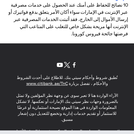
10 نصائح للحفاظ على أمنك عند الحصول على خدمات مصرفية
عبر الإنترنت في الإمارات سواء أكان الأمر يتعلق بدفع فواتيرك أو
إرسال الأموال إلى الخارج، فقد أثبتت الخدمات المصرفية عبر
الإنترنت أنها مريحة بشكل خاص للتغلب على المتاعب التي
فرضتها جائحة فيروس كورونا.
opens in a new tab
opens in a new tab
opens in a new tab
تُطبق شروط وأحكام سيتي بنك. للاطلاع على أحدث الشروط
s in a new tab
والأحكام ، تفضل بزيارة
www.citibank.ae/TnC
الآراء الواردة هنا لا تعبر سوى عن وجهة نظر المؤلفين ولا تمثل
بالضرورة وجهات نظر سيتي بنك الإمارات أو تعكسها. لا تشكل
المعلومات الواردة في هذا الموقع نصيحة استثمارية أو عرضًا
للاستثمار أو تقديم خدمات إدارية وتخضع للتعديل دون إشعار
مسبق.
لا يتم تقديم المنتجات والخدمات المذكورة في هذا الموقع للأفراد