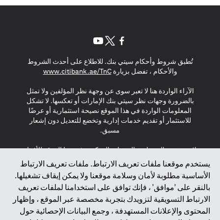
(opens in a new tab)
(opens in a new tab)
(opens in a new tab)
تُطبق شروط وأحكام سيتي بنك. للاطلاع على أحدث الشروط
(opens in a new tab)
والأحكام ، تفضل بزيارة
www.citibank.ae/TnC
الآراء الواردة هنا لا تعبر سوى عن وجهة نظر المؤلفين ولا تمثل
بالضرورة وجهات نظر سيتي بنك الإمارات أو تعكسها. لا تشكل
المعلومات الواردة في هذا الموقع نصيحة استثمارية أو عرضًا
للاستثمار أو تقديم خدمات إدارية وتخضع للتعديل دون إشعار
مسبق.
لا يتم تقديم المنتجات والخدمات المذكورة في هذا الموقع للأفراد
المقيمين في الاتحاد الأوروبي أو المنطقة الاقتصادية الأوروبية أو
يستخدم موقعنا ملفات تعريف الارتباط. ملفات تعريف الارتباط
سويسرا أو غيرنسي أو جيرسي أو موناكو أو سان مارينو أو
الأساسية مطلوبة لأمان وسلامة موقعنا ولا يمكن إيقاف تشغيلها.
الفاتيكان أو جزيرة مان أو المملكة المتحدة أو خصوصية البيانات
بالنقر على 'موافق' ، فإنك توافق على استخدامنا لملفات تعريف
(لائحة حماية البيانات العامة \ قانون حماية البيانات الشخصية
الارتباط التسويقية لتزويدك بتجربة مخصصة عبر الموقع ، وإظهار
العامة \ قانون خصوصية نيوزيلندا). المحتوى الموجود في هذه
الصفحة ليس ولا ينبغي تفسيره على أنه عرض أو دعوة أو دعوة
المحتوى والإعلانات المستهدفة ، وجمع البيانات الإحصائية حول
لشراء أو بيع أي من المنتجات والخدمات المذكورة هنا لمثل هؤلاء