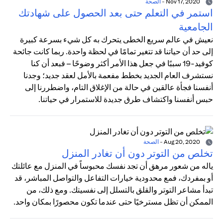
Nov 17, 2020
-
الصحة
استمر في التعلم حتى بعد الحصول على شهادتك
الجامعية
نعيش في عالم سريع الخطى يتحرك به كل شيء بسرعة كبيرة
إلى حد أن حياتنا قد تتغير تمامًا في لحظة واحدة. ربما كانت جائحة
كوفيد-19 سببًا في جعل هذا الأمر أكثر وضوحًا – فبعد أن كنا
نستشرف العام الجديد بخطط مفعمة بالأمل لعقد جديد؛ وجدنا
أنفسنا فجأة عالقين في حالة من الإغلاق التام، واضطررنا إلى
حبس أنفسنا واكتشاف طرق جديدة للاستمرار في حياتنا.
Aug 20, 2020
-
الصحة
تخلص من التوتر دون أن تغادر المنزل
ياله من شعور مرهق أن تجد نفسك محبوساً في المنزل مع عائلتك
أو بمفردك، فمع محدودية خيارات التفاعل والتواصل المباشر، قد
تبدأ مشاعر التوتر والقلق بالتسلل إلى نفسيتك. ومع ذلك، من
الممكن أن تظل مسترخيًا حتى عندما تكون محصورًا بمكان واحد.