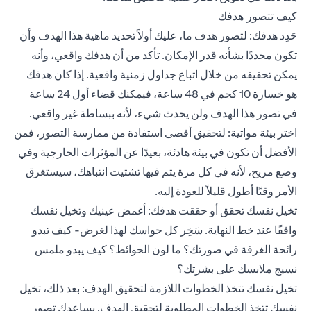
كيف تتصور هدفك
حَدِد هدفك: لتصور هدف ما، عليك أولاً تحديد ماهية هذا الهدف وأن
تكون محددًا بشأنه قدر الإمكان. تأكد من أن هدفك واقعي، وأنه
يمكن تحقيقه من خلال اتباع جداول زمنية واقعية. إذا كان هدفك
هو خسارة 10 كجم في 48 ساعة، فيمكنك قضاء أول 24 ساعة
في تصور هذا الهدف ولن يحدث شيء، لأنه ببساطة غير واقعي.
اختر بيئة مواتية: لتحقيق أقصى استفادة من ممارسة التصور، فمن
الأفضل أن تكون في بيئة هادئة، بعيدًا عن المؤثرات الخارجية وفي
وضع مريح، لأنه في كل مرة يتم فيها تشتيت انتباهك، سيستغرق
الأمر وقتًا أطول قليلاً للعودة إليه.
تخيل نفسك تحقق أو حققت هدفك: أغمض عينيك وتخيل نفسك
واقفًا عند خط النهاية. سَخِر كل حواسك لهذا لغرض- كيف تبدو
رائحة الغرفة في صورتك؟ ما لون الحوائط؟ كيف يبدو ملمس
نسيج ملابسك على بشرتك؟
تخيل نفسك تتخذ الخطوات اللازمة لتحقيق الهدف: بعد ذلك، تخيل
نفسك تتخذ الخطوات المطلوبة لتحقيق الهدف. يساعدك تصور