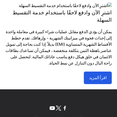
اشترِ الآن وادفع لاحقًا باستخدام خدمة التقسيط
السهلة
يمكن أن يؤدي الدفع مقابل عمليات شراء كبيرة في معاملة واحدة
إلى إحداث فجوة في ميزانيتك الشهرية - وإرهاقك. تقدم خطط
الأقساط الشهرية المتساوية (EMI) بديلاً. إذا كنت بحاجة إلى تمويل
عناصر باهظة الثمن بتكلفة منخفضة ، فيمكن أن تساعدك بطاقات
الائتمان في خلق هيكل دفع يناسب عاداتك المالية. لتحصل على
راحة البال دون التنازل عن نمط الحياة.
اقرأ المزيد
(opens in a new tab)
(opens in a new tab)
(opens in a new tab)