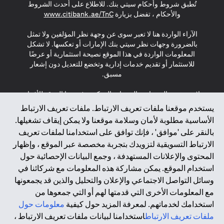
تُطبق شروط وأحكام سيتي بنك. للاطلاع على أحدث الشروط
(opens in a new tab)
والأحكام ، تفضل بزيارة
www.citibank.ae/TnC
الآراء الواردة هنا لا تعبر سوى عن وجهة نظر المؤلفين ولا تمثل
بالضرورة وجهات نظر سيتي بنك الإمارات أو تعكسها. لا تشكل
المعلومات الواردة في هذا الموقع نصيحة استثمارية أو عرضًا
للاستثمار أو تقديم خدمات إدارية وتخضع للتعديل دون إشعار
مسبق.
لا يتم تقديم المنتجات والخدمات المذكورة في هذا الموقع للأفراد
المقيمين في الاتحاد الأوروبي أو المنطقة الاقتصادية الأوروبية أو
يستخدم موقعنا ملفات تعريف الارتباط. ملفات تعريف الارتباط
سويسرا أو غيرنسي أو جيرسي أو موناكو أو سان مارينو أو
الأساسية مطلوبة لأمان وسلامة موقعنا ولا يمكن إيقاف تشغيلها.
الفاتيكان أو جزيرة مان أو المملكة المتحدة أو خصوصية البيانات
بالنقر على 'موافق' ، فإنك توافق على استخدامنا لملفات تعريف
(لائحة حماية البيانات العامة \ قانون حماية البيانات الشخصية
الارتباط التسويقية لتزويدك بتجربة مخصصة عبر الموقع ، وإظهار
العامة \ قانون خصوصية نيوزيلندا). المحتوى الموجود في هذه
الصفحة ليس ولا ينبغي تفسيره على أنه عرض أو دعوة أو دعوة
المحتوى والإعلانات المستهدفة ، وجمع البيانات الإحصائية حول
لشراء أو بيع أي من المنتجات والخدمات المذكورة هنا لمثل هؤلاء
استخدام الموقع. يمكن مشاركة هذه المعلومات مع شركائنا في
الأفراد.
وسائل التواصل الاجتماعي والإعلان والتحليل والذين قد يجمعونها
مع المعلومات الأخرى التي قدمتها لهم أو التي جمعوها من
*GDPR – اللائحة العامة لحماية البيانات؛ * LGPD – Lei Geral de
استخدامك لخدماتهم. لمعرفة المزيد حول كيفية
معلومات حول
Proteção de Dados Pessoais ; *NZPA – قانون الخصوصية
النيوزيلندي
ملفات تعريف الارتباط
استخدامنا لبيانات ملفات تعريف الارتباط ،