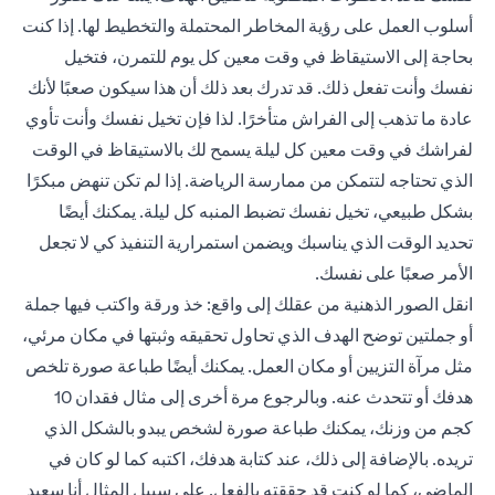
أسلوب العمل على رؤية المخاطر المحتملة والتخطيط لها. إذا كنت
بحاجة إلى الاستيقاظ في وقت معين كل يوم للتمرن، فتخيل
نفسك وأنت تفعل ذلك. قد تدرك بعد ذلك أن هذا سيكون صعبًا لأنك
عادة ما تذهب إلى الفراش متأخرًا. لذا فإن تخيل نفسك وأنت تأوي
لفراشك في وقت معين كل ليلة يسمح لك بالاستيقاظ في الوقت
الذي تحتاجه لتتمكن من ممارسة الرياضة. إذا لم تكن تنهض مبكرًا
بشكل طبيعي، تخيل نفسك تضبط المنبه كل ليلة. يمكنك أيضًا
تحديد الوقت الذي يناسبك ويضمن استمرارية التنفيذ كي لا تجعل
الأمر صعبًا على نفسك.
انقل الصور الذهنية من عقلك إلى واقع: خذ ورقة واكتب فيها جملة
أو جملتين توضح الهدف الذي تحاول تحقيقه وثبتها في مكان مرئي،
مثل مرآة التزيين أو مكان العمل. يمكنك أيضًا طباعة صورة تلخص
هدفك أو تتحدث عنه. وبالرجوع مرة أخرى إلى مثال فقدان 10
كجم من وزنك، يمكنك طباعة صورة لشخص يبدو بالشكل الذي
تريده. بالإضافة إلى ذلك، عند كتابة هدفك، اكتبه كما لو كان في
الماضي، كما لو كنت قد حققته بالفعل. على سبيل المثال أنا سعيد