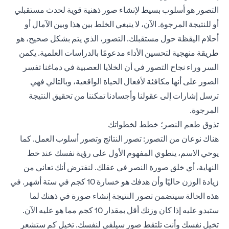
التصور هو أسلوب بسيط لإنشاء صور ذهنية قوية لحدث مستقبلي
أو للنتيجة المرجوة. الآن، لا ينبغي الخلط بين هذا وبين الآمال أو
أحلام اليقظة حول مستقبلك. التصور، الذي يتم بشكل صحيح، هو
طريقة منهجية لتحسين الأداء مدعومًا بالدراسات العلمية. يكمن
السر وراء نجاح التصور في أن الخلايا العصبية في دماغنا تفسر
الصور على أنها مكافئة لأفعال الحياة الواقعية، وبالتالي فهي
ترسل إشارات إلى عقولنا وأجسادنا تمكننا من تحقيق النتيجة
المرجوة.
تذوق طعم النصر؛ خطط لخطواتك
هناك نوعان من التصور: تصور النتائج وتصور أسلوب العمل. كما
يوحي الاسم، ينطوي المفهوم الأول على رؤية نفسك عند خط
النهاية، أي خلق صورة النصر في عقلك. لنفترض أنك تعاني من
زيادة الوزن حاليًا وأن هدفك هو خسارة 10 كجم في ستة أشهر. في
هذه الحالة سيتضمن تصور النتيجة إنشاء صورة في ذهنك لما
ستبدو عليه إذا كان وزنك أقل بمقدار 10 كجم مما هو عليه الآن.
تخيل نفسك وأنت تلتقط صور سيلفي لنفسك. تخيل كم ستشعر