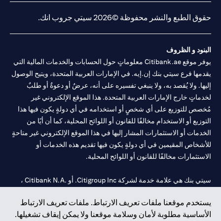
حقوق الطبع والنشر محفوظة ©2026 سيتي جروب انك.
البنود و الظروف
يوفر موقع Citibank.ae معلوماتٍ حول الحسابات والخدمات المالية التي
يقدمها فرع سيتي بنك إن.إيه. في الإمارات العربية المتحدة، ويتيح الوصول
إليها. ولا يُقصد به، ولا ينبغي تفسيره على أنه، عرضٌ أو دعوةٌ أو طلبٌ
لخدماتٍ خارج الإمارات العربية المتحدة. هذا الموقع الإلكتروني غير
مُخصص للتوزيع على أي شخصٍ أو استخدامه في أي دولةٍ يكون فيها هذا
التوزيع أو الاستخدام مخالفًا للقانون أو اللوائح المحلية، كما أن أيًا من
الخدمات أو الاستثمارات المشار إليها في هذا الموقع الإلكتروني غير متاحةٍ
للأشخاص المقيمين في أي دولةٍ يكون فيها تقديم هذه الخدمات أو
الاستثمارات مخالفًا للقانون أو اللوائح المحلية.
سيتي بنك هي علامة خدمة لشركة Citigroup Inc. أو .Citibank N.A ،
مستخدمة ومسجلة في جميع أنحاء العالم.
يستخدم موقعنا ملفات تعريف الارتباط. ملفات تعريف الارتباط
الأساسية مطلوبة لأمان وسلامة موقعنا ولا يمكن إيقاف تشغيلها.
سيتي بنك إن. إيه. الإمارات مسجل لدى مصرف الإمارات المركزي تحت