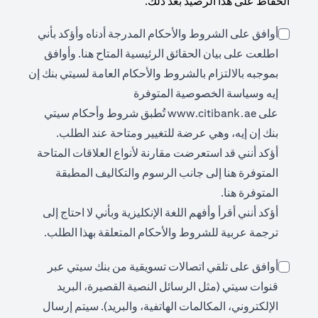
الحفاظ على هذا الرصيد بعد ذلك.
أوافق على الشروط والأحكام المدرجة أدناه وأؤكد بأني
(opens in a new tab)
اطلعت على بيان الحقائق الرئيسية المتاح
هنا
. وأوافق
بموجبه بالالتزام بالشروط والأحكام العامة لسيتي بنك إن
إيه وسياسة الخصوصية المتوفرة
(opens in a new tab)
على
www.citibank.ae
تُطبق شروط وأحكام سيتي
بنك إن إيه، وهي عرضة للتغيير ومتاحة عند الطلب.
أؤكد أنني قد استعرضت مقارنة لأنواع العلاقات المتاحة
(opens in a new tab)
المتوفرة
هنا
إلى جانب الرسوم والتكاليف المطبقة
(opens in a new tab)
المتوفرة
هنا
.
أؤكد أنني أقرأ وأفهم اللغة الإنكليزية وبأني لا احتاج إلى
ترجمة عربية للشروط والأحكام المتعلقة بهذا الطلب.
أوافق على تلقي اتصالات تسويقية من بنك سيتي عبر
قنوات سيتي (مثل الرسائل النصية القصيرة، البريد
الإلكتروني، المكالمات الهاتفية، والبريد). سيتم إرسال