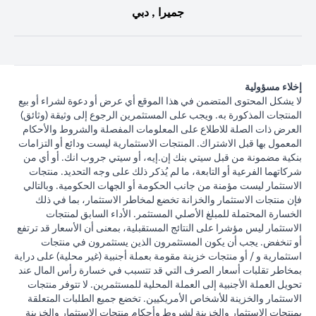
جميرا , دبي
إخلاء مسؤولية
لا يشكل المحتوى المتضمن في هذا الموقع أي عرض أو دعوة لشراء أو بيع
المنتجات المذكورة به. ويجب على المستثمرين الرجوع إلى وثيقة (وثائق)
العرض ذات الصلة للاطلاع على المعلومات المفصلة والشروط والأحكام
المعمول بها قبل الاشتراك. المنتجات الاستثمارية ليست ودائع أو التزامات
بنكية مضمونة من قبل سيتي بنك إن.إيه، أو سيتي جروب انك. أو أي من
شركاتهما الفرعية أو التابعة، ما لم يُذكر ذلك على وجه التحديد. منتجات
الاستثمار ليست مؤمنة من جانب الحكومة أو الجهات الحكومية. وبالتالي
فإن منتجات الاستثمار والخزانة تخضع لمخاطر الاستثمار، بما في ذلك
الخسارة المحتملة للمبلغ الأصلي المستثمر. الأداء السابق لمنتجات
الاستثمار ليس مؤشرا على النتائج المستقبلية، بمعنى أن الأسعار قد ترتفع
أو تنخفض. يجب أن يكون المستثمرون الذين يستثمرون في منتجات
استثمارية و / أو منتجات خزينة مقومة بعملة أجنبية (غير محلية) على دراية
بمخاطر تقلبات أسعار الصرف التي قد تتسبب في خسارة رأس المال عند
تحويل العملة الأجنبية إلى العملة المحلية للمستثمرين. لا تتوفر منتجات
الاستثمار والخزينة للأشخاص الأمريكيين. تخضع جميع الطلبات المتعلقة
بمنتجات الاستثمار والخزينة لشروط وأحكام منتجات الاستثمار والخزينة