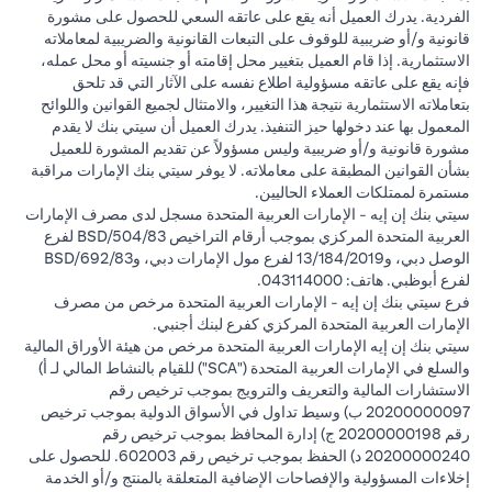
الفردية. يدرك العميل أنه يقع على عاتقه السعي للحصول على مشورة
قانونية و/أو ضريبية للوقوف على التبعات القانونية والضريبية لمعاملاته
الاستثمارية. إذا قام العميل بتغيير محل إقامته أو جنسيته أو محل عمله،
فإنه يقع على عاتقه مسؤولية اطلاع نفسه على الآثار التي قد تلحق
بتعاملاته الاستثمارية نتيجة هذا التغيير، والامتثال لجميع القوانين واللوائح
المعمول بها عند دخولها حيز التنفيذ. يدرك العميل أن سيتي بنك لا يقدم
مشورة قانونية و/أو ضريبية وليس مسؤولاً عن تقديم المشورة للعميل
بشأن القوانين المطبقة على معاملاته. لا يوفر سيتي بنك الإمارات مراقبة
مستمرة لممتلكات العملاء الحاليين.
سيتي بنك إن إيه - الإمارات العربية المتحدة مسجل لدى مصرف الإمارات
العربية المتحدة المركزي بموجب أرقام التراخيص BSD/504/83 لفرع
الوصل دبي، و13/184/2019 لفرع مول الإمارات دبي، وBSD/692/83
لفرع أبوظبي. هاتف: 043114000.
فرع سيتي بنك إن إيه - الإمارات العربية المتحدة مرخص من مصرف
الإمارات العربية المتحدة المركزي كفرع لبنك أجنبي.
سيتي بنك إن إيه الإمارات العربية المتحدة مرخص من هيئة الأوراق المالية
والسلع في الإمارات العربية المتحدة ("SCA") للقيام بالنشاط المالي لـ أ)
الاستشارات المالية والتعريف والترويج بموجب ترخيص رقم
20200000097 ب) وسيط تداول في الأسواق الدولية بموجب ترخيص
رقم 20200000198 ج) إدارة المحافظ بموجب ترخيص رقم
20200000240 د) الحفظ بموجب ترخيص رقم 602003. للحصول على
إخلاءات المسؤولية والإفصاحات الإضافية المتعلقة بالمنتج و/أو الخدمة