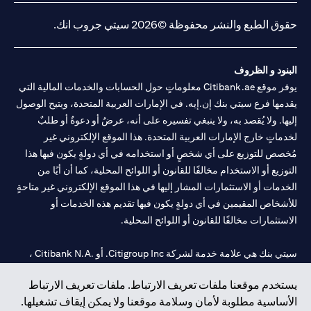
حقوق الطبع والنشر محفوظة ©2026 سيتي جروب انك.
البنود و الظروف
يوفر موقع Citibank.ae معلوماتٍ حول الحسابات والخدمات المالية التي
يقدمها فرع سيتي بنك إن.إيه. في الإمارات العربية المتحدة، ويتيح الوصول
إليها. ولا يُقصد به، ولا ينبغي تفسيره على أنه، عرضٌ أو دعوةٌ أو طلبٌ
لخدماتٍ خارج الإمارات العربية المتحدة. هذا الموقع الإلكتروني غير
مُخصص للتوزيع على أي شخصٍ أو استخدامه في أي دولةٍ يكون فيها هذا
التوزيع أو الاستخدام مخالفًا للقانون أو اللوائح المحلية، كما أن أيًا من
الخدمات أو الاستثمارات المشار إليها في هذا الموقع الإلكتروني غير متاحةٍ
للأشخاص المقيمين في أي دولةٍ يكون فيها تقديم هذه الخدمات أو
الاستثمارات مخالفًا للقانون أو اللوائح المحلية.
سيتي بنك هي علامة خدمة لشركة Citigroup Inc. أو .Citibank N.A ،
مستخدمة ومسجلة في جميع أنحاء العالم.
يستخدم موقعنا ملفات تعريف الارتباط. ملفات تعريف الارتباط
الأساسية مطلوبة لأمان وسلامة موقعنا ولا يمكن إيقاف تشغيلها.
سيتي بنك إن. إيه. الإمارات مسجل لدى مصرف الإمارات المركزي تحت