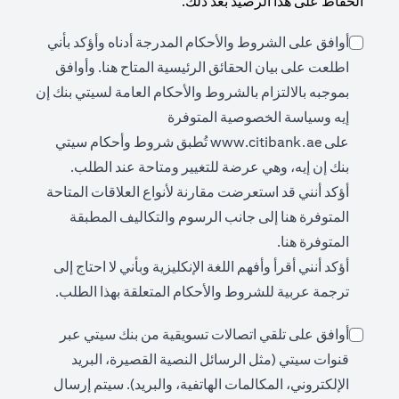
الحفاظ على هذا الرصيد بعد ذلك.
أوافق على الشروط والأحكام المدرجة أدناه وأؤكد بأني
(opens in a new tab)
اطلعت على بيان الحقائق الرئيسية المتاح
هنا
. وأوافق
بموجبه بالالتزام بالشروط والأحكام العامة لسيتي بنك إن
إيه وسياسة الخصوصية المتوفرة
(opens in a new tab)
على
www.citibank.ae
تُطبق شروط وأحكام سيتي
بنك إن إيه، وهي عرضة للتغيير ومتاحة عند الطلب.
أؤكد أنني قد استعرضت مقارنة لأنواع العلاقات المتاحة
(opens in a new tab)
المتوفرة
هنا
إلى جانب الرسوم والتكاليف المطبقة
(opens in a new tab)
المتوفرة
هنا
.
أؤكد أنني أقرأ وأفهم اللغة الإنكليزية وبأني لا احتاج إلى
ترجمة عربية للشروط والأحكام المتعلقة بهذا الطلب.
أوافق على تلقي اتصالات تسويقية من بنك سيتي عبر
قنوات سيتي (مثل الرسائل النصية القصيرة، البريد
الإلكتروني، المكالمات الهاتفية، والبريد). سيتم إرسال