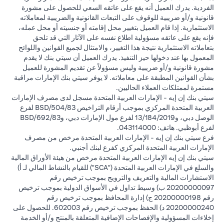
الفردية. يدرك العميل أنه يقع على عاتقه السعي للحصول على مشورة
قانونية و/أو ضريبية للوقوف على التبعات القانونية والضريبية لمعاملاته
الاستثمارية. إذا قام العميل بتغيير محل إقامته أو جنسيته أو محل عمله،
فإنه يقع على عاتقه مسؤولية اطلاع نفسه على الآثار التي قد تلحق
بتعاملاته الاستثمارية نتيجة هذا التغيير، والامتثال لجميع القوانين واللوائح
المعمول بها عند دخولها حيز التنفيذ. يدرك العميل أن سيتي بنك لا يقدم
مشورة قانونية و/أو ضريبية وليس مسؤولاً عن تقديم المشورة للعميل
بشأن القوانين المطبقة على معاملاته. لا يوفر سيتي بنك الإمارات مراقبة
مستمرة لممتلكات العملاء الحاليين.
سيتي بنك إن إيه - الإمارات العربية المتحدة مسجل لدى مصرف الإمارات
العربية المتحدة المركزي بموجب أرقام التراخيص BSD/504/83 لفرع
الوصل دبي، و13/184/2019 لفرع مول الإمارات دبي، وBSD/692/83
لفرع أبوظبي. هاتف: 043114000.
فرع سيتي بنك إن إيه - الإمارات العربية المتحدة مرخص من مصرف
الإمارات العربية المتحدة المركزي كفرع لبنك أجنبي.
سيتي بنك إن إيه الإمارات العربية المتحدة مرخص من هيئة الأوراق المالية
والسلع في الإمارات العربية المتحدة ("SCA") للقيام بالنشاط المالي لـ أ)
الاستشارات المالية والتعريف والترويج بموجب ترخيص رقم
20200000097 ب) وسيط تداول في الأسواق الدولية بموجب ترخيص
رقم 20200000198 ج) إدارة المحافظ بموجب ترخيص رقم
20200000240 د) الحفظ بموجب ترخيص رقم 602003. للحصول على
إخلاءات المسؤولية والإفصاحات الإضافية المتعلقة بالمنتج و/أو الخدمة