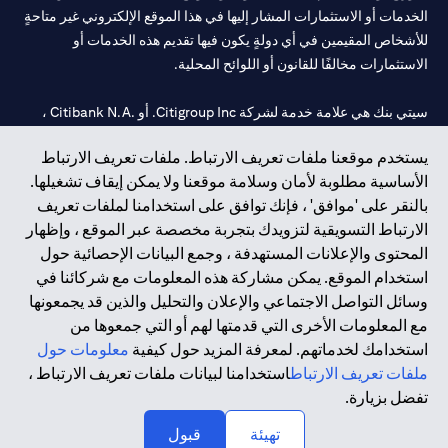
الخدمات أو الاستثمارات المشار إليها في هذا الموقع الإلكتروني غير متاحةٍ
للأشخاص المقيمين في أي دولةٍ يكون فيها تقديم هذه الخدمات أو
الاستثمارات مخالفًا للقانون أو اللوائح المحلية.
سيتي بنك هي علامة خدمة لشركة Citigroup Inc. أو .Citibank N.A ،
مستخدمة ومسجلة في جميع أنحاء العالم.
يستخدم موقعنا ملفات تعريف الارتباط. ملفات تعريف الارتباط
الأساسية مطلوبة لأمان وسلامة موقعنا ولا يمكن إيقاف تشغيلها.
سيتي بنك إن. إيه. الإمارات مسجل لدى مصرف الإمارات المركزي تحت
بالنقر على 'موافق' ، فإنك توافق على استخدامنا لملفات تعريف
أرقام التراخيص 202563 لفرع الوصل في دبي، 531989 لفرع مول
الارتباط التسويقية لتزويدك بتجربة مخصصة عبر الموقع ، وإظهار
الإمارات في دبي، و CN-1002019 لفرع أبوظبي. هاتف: 4000 311 04.
المحتوى والإعلانات المستهدفة ، وجمع البيانات الإحصائية حول
فرع سيتي بنك إن إيه - الإمارات العربية المتحدة مرخص من مصرف
استخدام الموقع. يمكن مشاركة هذه المعلومات مع شركائنا في
الإمارات العربية المتحدة المركزي كفرع لبنك أجنبي.
وسائل التواصل الاجتماعي والإعلان والتحليل والذين قد يجمعونها
سيتي بنك إن إيه الإمارات العربية المتحدة مرخص من هيئة الأوراق المالية
مع المعلومات الأخرى التي قدمتها لهم أو التي جمعوها من
والسلع في الإمارات العربية المتحدة ("SCA") للقيام بالنشاط المالي لـ أ)
استخدامك لخدماتهم. لمعرفة المزيد حول كيفية
معلومات حول
الاستشارات المالية والتعريف والترويج بموجب ترخيص رقم
ملفات تعريف الارتباط
استخدامنا لبيانات ملفات تعريف الارتباط ،
20200000097 ب) وسيط تداول في الأسواق الدولية بموجب ترخيص
تفضل بزيارة.
رقم 20200000198 ج) إدارة المحافظ بموجب ترخيص رقم
20200000240 د) الحفظ بموجب ترخيص رقم 602003.
تهيئة
قبول