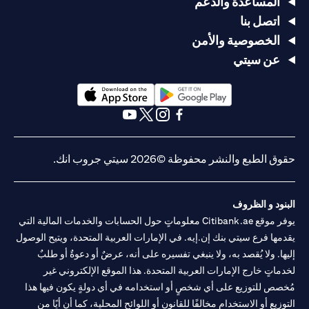
المساعدة والدعم
اتصل بنا
الخصوصية والأمن
عن سيتي
opens in a new tab
opens in a new tab
opens in a new tab
opens in a new tab
opens in a new tab
opens in a new tab
حقوق الطبع والنشر محفوظة ©2026 سيتي جروب انك.
البنود و الظروف
يوفر موقع Citibank.ae معلوماتٍ حول الحسابات والخدمات المالية التي
يقدمها فرع سيتي بنك إن.إيه. في الإمارات العربية المتحدة، ويتيح الوصول
إليها. ولا يُقصد به، ولا ينبغي تفسيره على أنه، عرضٌ أو دعوةٌ أو طلبٌ
لخدماتٍ خارج الإمارات العربية المتحدة. هذا الموقع الإلكتروني غير
مُخصص للتوزيع على أي شخصٍ أو استخدامه في أي دولةٍ يكون فيها هذا
التوزيع أو الاستخدام مخالفًا للقانون أو اللوائح المحلية، كما أن أيًا من