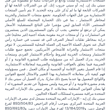
المنتجات الاستثمارية ليست ودائع أو التزامات بنكية أو مضمونة من قبل
سيتي بنك إن. إيه. أو سيتي جروب إنك. أي من الشركات التابعة لها أو
الشركات التابعة لها ما لم يُذكر على وجه التحديد. لا يتم تأمين المنتجات
الاستثمارية من قبل الجهات الحكومية. تخضع منتجات الاستثمار والخزينة
لمخاطر الاستثمار ، بما في ذلك الخسارة المحتملة للمبلغ الأصلي
المستثمر. الأداء السابق ليس مؤشرا على النتائج المستقبلية: الأسعار
يمكن أن ترتفع أو تنخفض. يجب أن يكون المستثمرون الذين يستثمرون
في استثمارات و / أو منتجات خزينة مقومة بعملة أجنبية (غير محلية) على
دراية بمخاطر تقلبات أسعار الصرف التي قد تتسبب في خسارة رأس
المال عند تحويل العملة الأجنبية إلى العملة المحلية للمستثمرين. لا تتوفر
منتجات الاستثمار والخزانة للأشخاص الأمريكيين. تخضع جميع طلبات
الاستثمار ومنتجات الخزينة لشروط وأحكام الاستثمار الفردي ومنتجات
الخزينة. يدرك العميل أنه من مسؤوليته طلب المشورة القانونية و / أو
الضريبية فيما يتعلق بالعواقب القانونية والضريبية لمعاملاته الاستثمارية.
إذا قام العميل بتغيير الإقامة أو الجنسية أو مكان العمل ، فمن مسؤوليته
فهم كيفية تأثر معاملاته الاستثمارية بهذا التغيير والامتثال لجميع القوانين
واللوائح المعمول بها عندما يصبح ذلك ساريًا. يدرك العميل أن سيتي بنك لا
يقدم مشورة قانونية و / أو ضريبية وليس مسؤولاً عن تقديم المشورة له /
لها بشأن القوانين المتعلقة بمعاملاته. لا يوفر سيتي بنك الإمارات العربية
المتحدة مراقبة مستمرة لممتلكات العملاء الحاليين.
سيتي بنك إن إيه - الإمارات العربية المتحدة مسجل لدى مصرف الإمارات
العربية المتحدة المركزي بموجب أرقام التراخيص BSD/504/83 لفرع
الوصل دبي، و13/184/2019 لفرع مول الإمارات دبي، وBSD/692/83