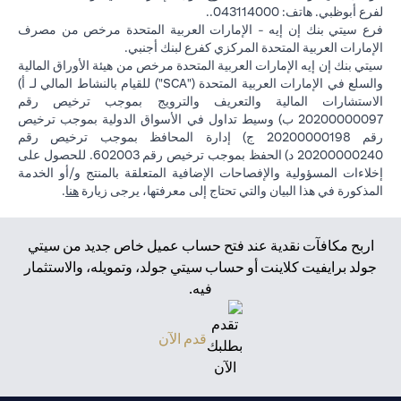
لفرع أبوظبي. هاتف: 043114000..
فرع سيتي بنك إن إيه - الإمارات العربية المتحدة مرخص من مصرف
الإمارات العربية المتحدة المركزي كفرع لبنك أجنبي.
سيتي بنك إن إيه الإمارات العربية المتحدة مرخص من هيئة الأوراق المالية
والسلع في الإمارات العربية المتحدة ("SCA") للقيام بالنشاط المالي لـ أ)
الاستشارات المالية والتعريف والترويج بموجب ترخيص رقم
20200000097 ب) وسيط تداول في الأسواق الدولية بموجب ترخيص
رقم 20200000198 ج) إدارة المحافظ بموجب ترخيص رقم
20200000240 د) الحفظ بموجب ترخيص رقم 602003. للحصول على
إخلاءات المسؤولية والإفصاحات الإضافية المتعلقة بالمنتج و/أو الخدمة
(opens in a new tab)
المذكورة في هذا البيان والتي تحتاج إلى معرفتها، يرجى زيارة
هنا
.
اربح مكافآت نقدية عند فتح حساب عميل خاص جديد من سيتي
جولد برايفيت كلاينت أو حساب سيتي جولد، وتمويله، والاستثمار
فيه.
(opens in a new tab)
قدم الآن