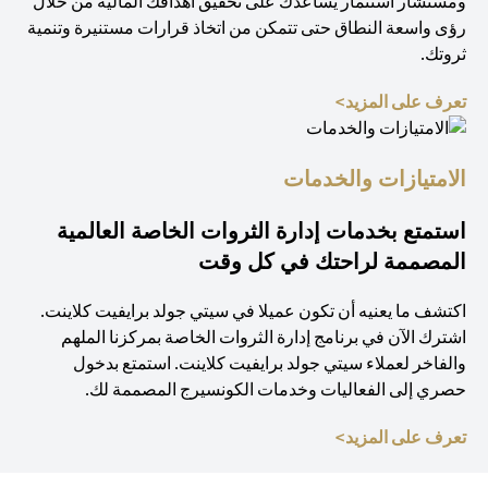
ومستشار استثمار يساعدك على تحقيق أهدافك المالية من خلال
رؤى واسعة النطاق حتى تتمكن من اتخاذ قرارات مستنيرة وتنمية
ثروتك.
(opens in a new tab)
تعرف على المزيد>
الامتيازات والخدمات
استمتع بخدمات إدارة الثروات الخاصة العالمية
المصممة لراحتك في كل وقت
اكتشف ما يعنيه أن تكون عميلا في سيتي جولد برايفيت كلاينت.
اشترك الآن في برنامج إدارة الثروات الخاصة بمركزنا الملهم
والفاخر لعملاء سيتي جولد برايفيت كلاينت. استمتع بدخول
حصري إلى الفعاليات وخدمات الكونسيرج المصممة لك.
(opens in a new tab)
تعرف على المزيد>