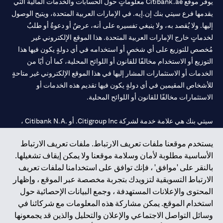
يوفر موقع Citibank.ae معلوماتٍ حول الحسابات والخدمات المالية التي
يقدمها فرع سيتي بنك إن.إيه. في الإمارات العربية المتحدة، ويتيح الوصول
إليها. ولا يُقصد به، ولا ينبغي تفسيره على أنه، عرضٌ أو دعوةٌ أو طلبٌ
لخدماتٍ خارج الإمارات العربية المتحدة. هذا الموقع الإلكتروني غير
مُخصص للتوزيع على أي شخصٍ أو استخدامه في أي دولةٍ يكون فيها هذا
التوزيع أو الاستخدام مخالفًا للقانون أو اللوائح المحلية، كما أن أيًا من
الخدمات أو الاستثمارات المشار إليها في هذا الموقع الإلكتروني غير متاحةٍ
للأشخاص المقيمين في أي دولةٍ يكون فيها تقديم هذه الخدمات أو
الاستثمارات مخالفًا للقانون أو اللوائح المحلية.
سيتي بنك هي علامة خدمة لشركة Citigroup Inc. أو .Citibank N.A ،
مستخدمة ومسجلة في جميع أنحاء العالم.
يستخدم موقعنا ملفات تعريف الارتباط. ملفات تعريف الارتباط
الأساسية مطلوبة لأمان وسلامة موقعنا ولا يمكن إيقاف تشغيلها.
سيتي بنك إن. إيه. الإمارات مسجل لدى مصرف الإمارات المركزي تحت
بالنقر على 'موافق' ، فإنك توافق على استخدامنا لملفات تعريف
أرقام التراخيص 202563 لفرع الوصل في دبي، 531989 لفرع مول
الارتباط التسويقية لتزويدك بتجربة مخصصة عبر الموقع ، وإظهار
الإمارات في دبي، و
CN-1002019
لفرع أبوظبي. هاتف: 4000 311 04.
المحتوى والإعلانات المستهدفة ، وجمع البيانات الإحصائية حول
فرع سيتي بنك إن إيه - الإمارات العربية المتحدة مرخص من مصرف
استخدام الموقع. يمكن مشاركة هذه المعلومات مع شركائنا في
الإمارات العربية المتحدة المركزي كفرع لبنك أجنبي.
وسائل التواصل الاجتماعي والإعلان والتحليل والذين قد يجمعونها
سيتي بنك إن إيه الإمارات العربية المتحدة مرخص من هيئة الأوراق المالية