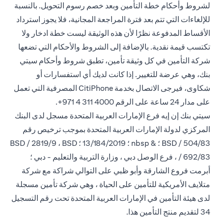
لشروط وأحكام خطة التأمين وبعد خصم رسوم التحويل. بالنسبة
للإلغاءات التي تتم بعد فترة المراجعة المجانية، فلا يجوز استرداد
الأقساط المدفوعة نظرًا لأن هذه الوثيقة ليست خطة ادخار ولا
تكتسب قيمة نقدية. بالإضافة إلى الشروط والأحكام التي تضعها
شركة التأمين في كل وثيقة تأمين، تطبق شروط وأحكام سيتي
بنك، وهي عرضة للتغيير. إذا كانت لديك أي استفسارات أو
شكاوى، فيرجى الاتصال بخدمة CitiPhone
المصرفية التي تعمل
على مدار 24 ساعة على
الرقم 4000 311 4 971+.
سيتي بنك إن إيه فرع الإمارات العربية المتحدة مسجل لدى البنك
المركزي لدولة الإمارات العربية المتحدة بموجب ترخيص رقم
BSD / 504/83 ؛ & nbsp ؛ 13/184/2019 ؛ BSD / 2819/9 ، BSD
/ 692/83 ، فرع الوصل دبي ، وزارة التربية والتعليم - دبي ؛
أبرمت فروع الشارقة وأبو ظبي على التوالي شراكة مع شركة
متلايف الأمريكية للتأمين على الحياة ، وهي شركة تأمين مسجلة
لدى هيئة التأمين في الإمارات العربية المتحدة تحت رقم التسجيل
34 لتقديم منتج التأمين هذا.