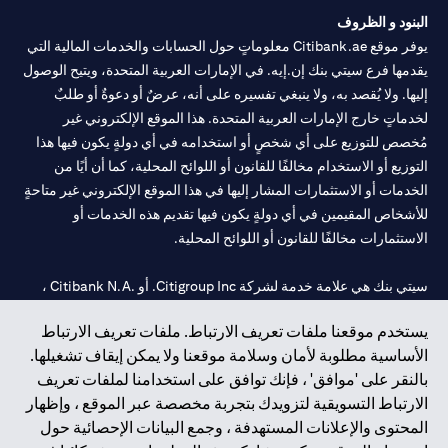
البنود و الظروف
يوفر موقع Citibank.ae معلوماتٍ حول الحسابات والخدمات المالية التي
يقدمها فرع سيتي بنك إن.إيه. في الإمارات العربية المتحدة، ويتيح الوصول
إليها. ولا يُقصد به، ولا ينبغي تفسيره على أنه، عرضٌ أو دعوةٌ أو طلبٌ
لخدماتٍ خارج الإمارات العربية المتحدة. هذا الموقع الإلكتروني غير
مُخصص للتوزيع على أي شخصٍ أو استخدامه في أي دولةٍ يكون فيها هذا
التوزيع أو الاستخدام مخالفًا للقانون أو اللوائح المحلية، كما أن أيًا من
الخدمات أو الاستثمارات المشار إليها في هذا الموقع الإلكتروني غير متاحةٍ
للأشخاص المقيمين في أي دولةٍ يكون فيها تقديم هذه الخدمات أو
الاستثمارات مخالفًا للقانون أو اللوائح المحلية.
سيتي بنك هي علامة خدمة لشركة Citigroup Inc. أو .Citibank N.A ،
مستخدمة ومسجلة في جميع أنحاء العالم.
يستخدم موقعنا ملفات تعريف الارتباط. ملفات تعريف الارتباط
الأساسية مطلوبة لأمان وسلامة موقعنا ولا يمكن إيقاف تشغيلها.
سيتي بنك إن. إيه. الإمارات مسجل لدى مصرف الإمارات المركزي تحت
بالنقر على 'موافق' ، فإنك توافق على استخدامنا لملفات تعريف
أرقام التراخيص 202563 لفرع الوصل في دبي، 531989 لفرع مول
الارتباط التسويقية لتزويدك بتجربة مخصصة عبر الموقع ، وإظهار
الإمارات في دبي، و
CN-1002019
لفرع أبوظبي. هاتف: 4000 311 04.
المحتوى والإعلانات المستهدفة ، وجمع البيانات الإحصائية حول
فرع سيتي بنك إن إيه - الإمارات العربية المتحدة مرخص من مصرف