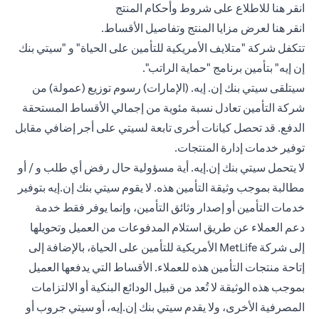
(opens in a new tab)
انقر هنا
للاطلاع على شروط وأحكام المنتج
(opens in a new tab)
انقر هنا
لعرض مزايا المنتج وتفاصيل الأقساط.
تتكفل شركة "متلايف الأمريكية للتأمين على الحياة" و "سيتي بنك
إن إيه" بتأمين برنامج "حماية الراتب".
سيتلقى سيتي بنك إن. إيه. (الإمارات) رسوم توزيع (عمولة) من
شركة التأمين تعادل نسبة مئوية من إجمالي الأقساط المستحقة
الدفع. قد تحصل كيانات أخرى تابعة لسيتي على أجر إضافي مقابل
توفير خدمات إدارة المنتجات.
لا يتحمل سيتي بنك إن.إيه. أية مسؤولية حال رفض أي طلب و / أو
مطالبة بموجب وثيقة التأمين هذه. لا يقوم سيتي بنك إن.إيه بتوفير
خدمات التأمين أو إصدار وثائق التأمين، وإنما يوفر فقط خدمة
دعم العملاء عن طريق استلام المدفوعات من العميل وتحويلها
إلى شركة MetLife الأمريكية للتأمين على الحياة، بالإضافة إلى
إتاحة منتجات التأمين هذه للعملاء. الأقساط التي يدفعها العميل
بموجب هذه الوثيقة لا تُعد من قبيل الودائع البنكية أو الالتزامات
المصرفية الأخرى، ولا يقدم سيتي بنك إن.إيه، أو سيتي جروب أو