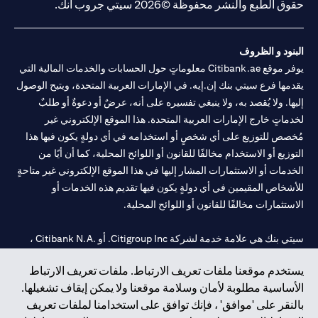
حقوق الطبع والنشر محفوظة ©2026 سيتي جروب انك.
البنود و الظروف
يوفر موقع Citibank.ae معلوماتٍ حول الحسابات والخدمات المالية التي
يقدمها فرع سيتي بنك إن.إيه. في الإمارات العربية المتحدة، ويتيح الوصول
إليها. ولا يُقصد به، ولا ينبغي تفسيره على أنه، عرضٌ أو دعوةٌ أو طلبٌ
لخدماتٍ خارج الإمارات العربية المتحدة. هذا الموقع الإلكتروني غير
مُخصص للتوزيع على أي شخصٍ أو استخدامه في أي دولةٍ يكون فيها هذا
التوزيع أو الاستخدام مخالفًا للقانون أو اللوائح المحلية، كما أن أيًا من
الخدمات أو الاستثمارات المشار إليها في هذا الموقع الإلكتروني غير متاحةٍ
للأشخاص المقيمين في أي دولةٍ يكون فيها تقديم هذه الخدمات أو
الاستثمارات مخالفًا للقانون أو اللوائح المحلية.
سيتي بنك هي علامة خدمة لشركة Citigroup Inc. أو .Citibank N.A ،
مستخدمة ومسجلة في جميع أنحاء العالم.
يستخدم موقعنا ملفات تعريف الارتباط. ملفات تعريف الارتباط
الأساسية مطلوبة لأمان وسلامة موقعنا ولا يمكن إيقاف تشغيلها.
سيتي بنك إن. إيه. الإمارات مسجل لدى مصرف الإمارات المركزي تحت
بالنقر على 'موافق' ، فإنك توافق على استخدامنا لملفات تعريف
أرقام التراخيص 202563 لفرع الوصل في دبي، 531989 لفرع مول