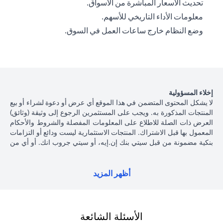
تحديث الأسعار المباشرة من الأسواق.
معلومات الأداء التاريخي للأسهم.
وضع النظام خارج ساعات العمل في السوق.
إخلاء المسؤولية
لا يشكل المحتوى المتضمن في هذا الموقع أي عرض أو دعوة لشراء أو بيع
المنتجات المذكورة به. ويجب على المستثمرين الرجوع إلى وثيقة (وثائق)
العرض ذات الصلة للاطلاع على المعلومات المفصلة والشروط والأحكام
المعمول بها قبل الاشتراك. المنتجات الاستثمارية ليست ودائع أو التزامات
بنكية مضمونة من قبل سيتي بنك إن.إيه، أو سيتي جروب انك. أو أي من
شركاتهما الفرعية أو التابعة، ما لم يُذكر ذلك على وجه التحديد. منتجات
الاستثمار ليست مؤمنة من جانب الحكومة أو الجهات الحكومية، وبالتالي
فإن منتجات الاستثمار والخزانة تخضع لمخاطر الاستثمار، بما في ذلك
أظهر المزيد
الخسارة المحتملة للمبلغ الأصلي المستثمر. الأداء السابق لمنتجات
الاستثمار ليس مؤشرا على النتائج المستقبلية، بمعنى أن الأسعار قد ترتفع
أو تنخفض. يجب أن يكون المستثمرون الذين يستثمرون في منتجات
استثمارية و / أو منتجات خزينة مقومة بعملة أجنبية (غير محلية) على دراية
الأسئلة الشائعة
بمخاطر تقلبات أسعار الصرف التي قد تتسبب في خسارة رأس المال عند