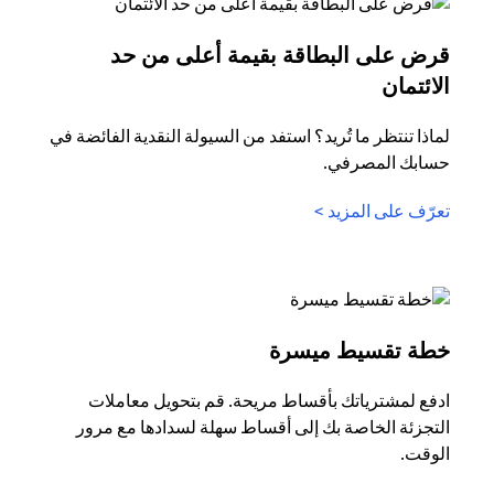
قرض على البطاقة بقيمة أعلى من حد
opens in a new tab
الائتمان
لماذا تنتظر ما تُريد؟ استفد من السيولة النقدية الفائضة في
حسابك المصرفي.
opens in a new tab
تعرّف على المزيد >
opens in a new tab
خطة تقسيط ميسرة
ادفع لمشترياتك بأقساط مريحة. قم بتحويل معاملات
التجزئة الخاصة بك إلى أقساط سهلة لسدادها مع مرور
الوقت.