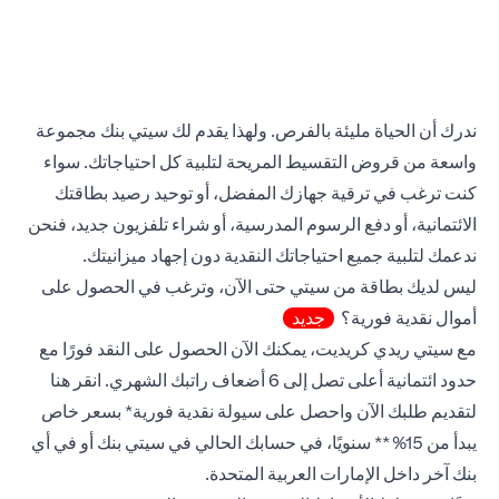
ندرك أن الحياة مليئة بالفرص. ولهذا يقدم لك سيتي بنك مجموعة
واسعة من قروض التقسيط المريحة لتلبية كل احتياجاتك. سواء
كنت ترغب في ترقية جهازك المفضل، أو توحيد رصيد بطاقتك
الائتمانية، أو دفع الرسوم المدرسية، أو شراء تلفزيون جديد، فنحن
ندعمك لتلبية جميع احتياجاتك النقدية دون إجهاد ميزانيتك.
ليس لديك بطاقة من سيتي حتى الآن، وترغب في الحصول على
أموال نقدية فورية؟
جديد
مع سيتي ريدي كريديت، يمكنك الآن الحصول على النقد فورًا مع
new tab
حدود ائتمانية أعلى تصل إلى 6 أضعاف راتبك الشهري.
انقر هنا
لتقديم طلبك الآن واحصل على سيولة نقدية فورية* بسعر خاص
يبدأ من 15%** سنويًا، في حسابك الحالي في سيتي بنك أو في أي
بنك آخر داخل الإمارات العربية المتحدة.