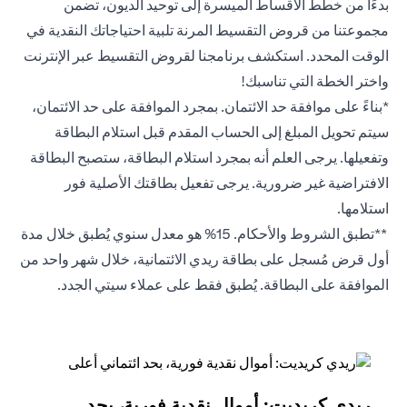
بدءًا من خطط الأقساط الميسرة إلى توحيد الديون، تضمن
مجموعتنا من قروض التقسيط المرنة تلبية احتياجاتك النقدية في
الوقت المحدد. استكشف برنامجنا لقروض التقسيط عبر الإنترنت
واختر الخطة التي تناسبك!
*بناءً على موافقة حد الائتمان. بمجرد الموافقة على حد الائتمان،
سيتم تحويل المبلغ إلى الحساب المقدم قبل استلام البطاقة
وتفعيلها. يرجى العلم أنه بمجرد استلام البطاقة، ستصبح البطاقة
الافتراضية غير ضرورية. يرجى تفعيل بطاقتك الأصلية فور
استلامها.
**تطبق الشروط والأحكام. 15% هو معدل سنوي يُطبق خلال مدة
أول قرض مُسجل على بطاقة ريدي الائتمانية، خلال شهر واحد من
الموافقة على البطاقة. يُطبق فقط على عملاء سيتي الجدد.
ريدي كريديت: أموال نقدية فورية، بحد