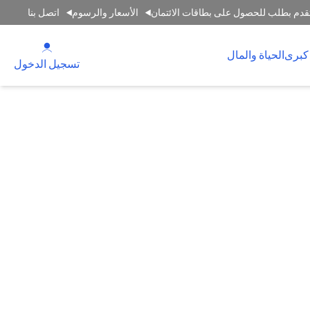
قدم بطلب للحصول على بطاقات الائتمان
الأسعار والرسوم
اتصل بنا
(opens in a new tab)
كبرى
الحياة والمال
(opens in a new tab)
تسجيل الدخول
حدة