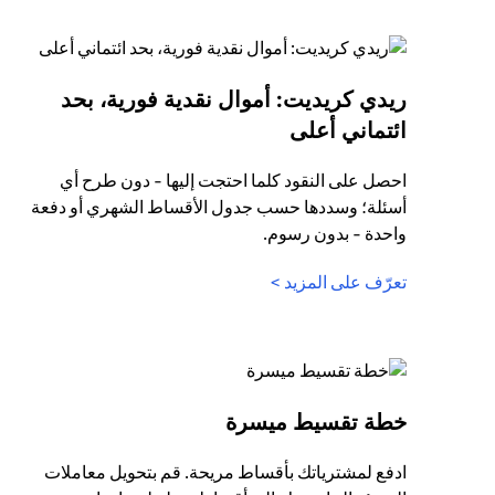
ريدي كريديت: أموال نقدية فورية، بحد
(opens in a new tab)
ائتماني أعلى
احصل على النقود كلما احتجت إليها - دون طرح أي
أسئلة؛ وسددها حسب جدول الأقساط الشهري أو دفعة
واحدة - بدون رسوم.
(opens in a new tab)
تعرّف على المزيد >
(opens in a new tab)
خطة تقسيط ميسرة
ادفع لمشترياتك بأقساط مريحة. قم بتحويل معاملات