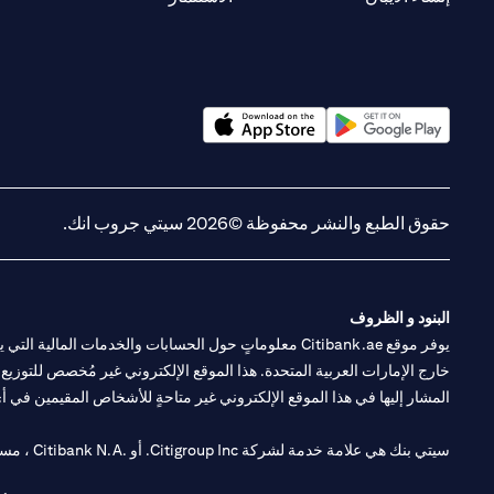
(opens in a new tab)
(opens in a new tab)
حقوق الطبع والنشر محفوظة ©2026 سيتي جروب انك.
البنود و الظروف
يوفر موقع Citibank.ae معلوماتٍ حول الحسابات والخدمات 
خارج الإمارات العربية المتحدة. هذا الموقع الإلكتروني غير مُخصص للتوزيع ع
المشار إليها في هذا الموقع الإلكتروني غير متاحةٍ للأشخاص المقيمين في أي د
سيتي بنك هي علامة خدمة لشركة Citigroup Inc. أو .Citibank N.A ، مستخدمة ومسجلة في جميع أنحاء العالم.