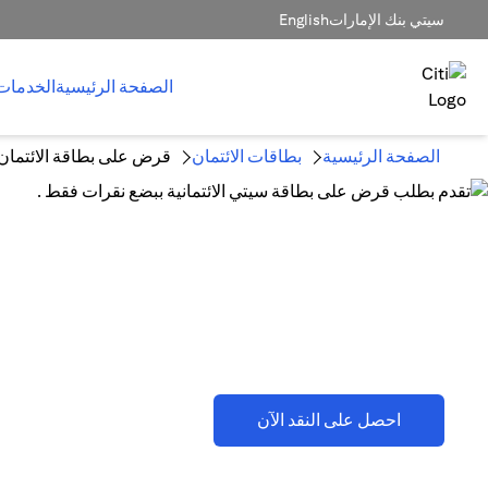
سيتي بنك الإمارات
English
الصفحة الرئيسية
الخدمات
الصفحة الرئيسية
بطاقات الائتمان
قرض على بطاقة الائتمان
قرض على بطاقة الائتمان وخطط تق
(opens in a new tab)
احصل على النقد الآن
تطبق اللشروط والأحكام . يُرجى الرجوع إلى القسم D(2)(B).