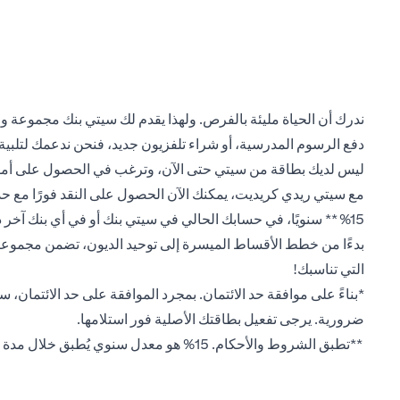
ندرك أن الحياة مليئة بالفرص. ولهذا يقدم لك سيتي بنك مجموعة و
دفع الرسوم المدرسية، أو شراء تلفزيون جديد، فنحن ندعمك لتلبية ج
ليس لديك بطاقة من سيتي حتى الآن، وترغب في الحصول على أمو
مع سيتي ريدي كريديت، يمكنك الآن الحصول على النقد فورًا مع حدود ائتمانية أعلى
15%** سنويًا، في حسابك الحالي في سيتي بنك أو في أي بنك آخر داخل الإمارات العربية المتحدة.
بدءًا من خطط الأقساط الميسرة إلى توحيد الديون، تضمن مجموعتن
التي تناسبك!
*بناءً على موافقة حد الائتمان. بمجرد الموافقة على حد الائتمان، 
ضرورية. يرجى تفعيل بطاقتك الأصلية فور استلامها.
**تطبق الشروط والأحكام. 15% هو معدل سنوي يُطبق خلال مدة أول قرض مُسجل على بطاقة ريدي الائتمانية، خلال شهر واحد من الموافقة على البطاقة. يُطبق فقط على عملاء سيتي الجدد.