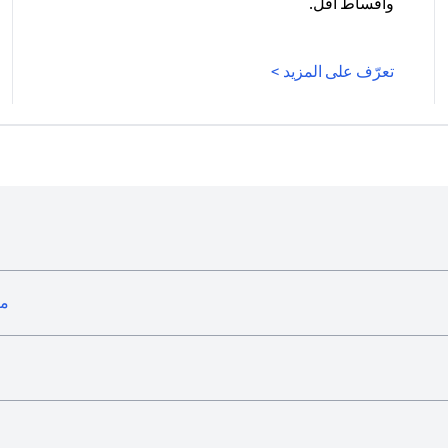
وأقساط أقل.
(opens in a new tab)
تعرّف على المزيد >
ما