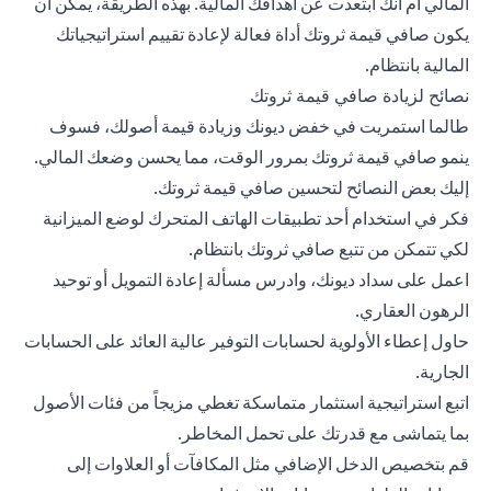
المالي أم أنك ابتعدت عن أهدافك المالية. بهذه الطريقة، يمكن أن
يكون صافي قيمة ثروتك أداة فعالة لإعادة تقييم استراتيجياتك
المالية بانتظام.
نصائح لزيادة صافي قيمة ثروتك
طالما استمريت في خفض ديونك وزيادة قيمة أصولك، فسوف
ينمو صافي قيمة ثروتك بمرور الوقت، مما يحسن وضعك المالي.
إليك بعض النصائح لتحسين صافي قيمة ثروتك.
فكر في استخدام أحد تطبيقات الهاتف المتحرك لوضع الميزانية
لكي تتمكن من تتبع صافي ثروتك بانتظام.
اعمل على سداد ديونك، وادرس مسألة إعادة التمويل أو توحيد
الرهون العقاري.
حاول إعطاء الأولوية لحسابات التوفير عالية العائد على الحسابات
الجارية.
اتبع استراتيجية استثمار متماسكة تغطي مزيجاً من فئات الأصول
بما يتماشى مع قدرتك على تحمل المخاطر.
قم بتخصيص الدخل الإضافي مثل المكافآت أو العلاوات إلى