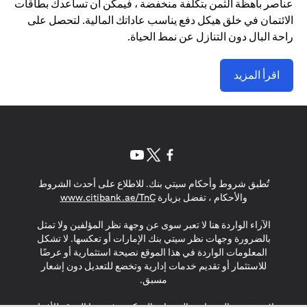
عناصر باهظة الثمن بتكلفة منخفضة ، فيمكن أن تساعدك بطاقات
الائتمان في خلق هيكل دفع يناسب عاداتك المالية. لتحصل على
راحة البال دون التنازل عن نمط الحياة.
اقرأ المزيد
opens in a new tab
opens in a new tab
opens in a new tab
تُطبق شروط وأحكام سيتي بنك. للاطلاع على أحدث الشروط
s in a new tab
والأحكام ، تفضل بزيارة
www.citibank.ae/TnC
الآراء الواردة هنا لا تعبر سوى عن وجهة نظر المؤلفين ولا تمثل
بالضرورة وجهات نظر سيتي بنك الإمارات أو تعكسها. لا تشكل
المعلومات الواردة في هذا الموقع نصيحة استثمارية أو عرضًا
للاستثمار أو تقديم خدمات إدارية وتخضع للتعديل دون إشعار
مسبق.