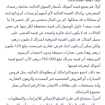
أولاً، قم بجمع قيمة أصولك بأسعار السوق الحالية، شاملة رصيدك
المصرفي، وكذلك القيمة الحالية لأي أسهم أو سندات أو ودائع ثابتة
أو ممتلكات قد تمتلكها. كم من المال ستجني من كل عنصر إذا ما
قمت ببيعه؟ حاول الوصول إلى قيمة متحفظة لكل منها. في بعض
الحالات، قد لا يكون لديك فكرة واضحة عن قيمة العنصر. على
سبيل المثال، قد تكون القيمة السوقية لمنزلك 2 مليون درهم،
ولكن يمكن أن يكون لديك قرض عقاري غيرمسدد يبلغ 1.25 مليون
درهم. وهذا يعني، بعبارات بسيطة ودون احتساب الرسوم
المرتبطة، أن قيمة منزلك تبلغ 750.000 درهم. الآن، اجمع قيمة
أصولك لمعرفة قيمتها.
بعد ذلك، اجمع جميع التزاماتك أو مطلوباتك المالية، مثل قروض
السيارات أو القروض الشخصية غير المسددة والرهون العقارية
وأية مستحقات على بطاقات الائتمان. هذا الرقم إجمالي يمثل
مجموع التزاماتك.
أخيراً، ستحتاج إلى طرح المبلغ الإجمالي للالتزامات والمطلوبات
من القيمة الإجمالية لأصولك. المبلغ المتبقي بعد بيع أصولك وسداد