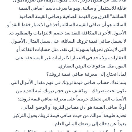
قابلة للاستثمار أو سائلة، وهو ما يعرف باسم "صافي القيمة
السائلة." الفرق بين القيمة الصافية وصافي القيمة الصافية
السائلة هو أن صافي القيمة السائلة يأخذ في الاعتبار فقط النقد أو
الأصول الأخرى المكافئة للنقد بعد خصم الالتزامات والمطلوبات.
لا يشمل صافي قيمة ثروتك السائلة، على سبيل المثال، الأصول
التي لا يمكن تحويلها بسهولة إلى نقد، مثل حسابات التقاعد أو
العقارات، ولا تأخذ في الاعتبار الالتزامات غير المستحقة على
الفور، مثل مدفوعات الرهن العقاري.
لماذا تحتاج إلى معرفة صافي قيمة ثروتك؟
يساعدك حساب صافي قيمة ثروتك في فهم مقدار الأموال التي
تكون تحت تصرفك - ويكشف عن حجم ديونك. ثمة العديد من
الأسباب التي تجعلك حريصاً على معرفة صافي قيمة ثروتك:
أولاً، صافي القيمة هو أدق مقياس للثروة أو الوضع المالي.
تحديد طبيعة أموالك من حيث صافي قيمة ثروتك يحول التركيز
بعيداً عن دخلك إلى وضعك المالي العام.
يمكن أن يكشف حساب صافي قيمة ثروتك عن مشاكل لم تكن