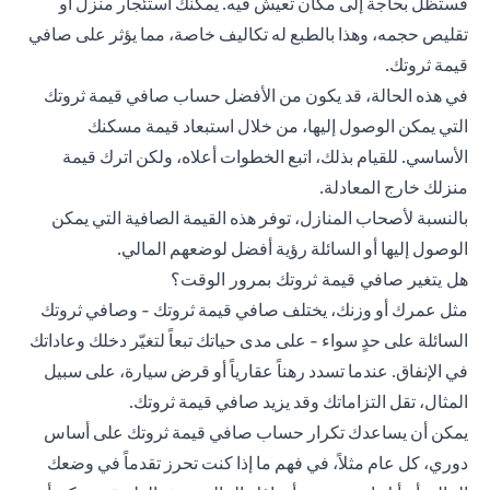
فستظل بحاجة إلى مكان تعيش فيه. يمكنك استئجار منزل أو
تقليص حجمه، وهذا بالطبع له تكاليف خاصة، مما يؤثر على صافي
قيمة ثروتك.
في هذه الحالة، قد يكون من الأفضل حساب صافي قيمة ثروتك
التي يمكن الوصول إليها، من خلال استبعاد قيمة مسكنك
الأساسي. للقيام بذلك، اتبع الخطوات أعلاه، ولكن اترك قيمة
منزلك خارج المعادلة.
بالنسبة لأصحاب المنازل، توفر هذه القيمة الصافية التي يمكن
الوصول إليها أو السائلة رؤية أفضل لوضعهم المالي.
هل يتغير صافي قيمة ثروتك بمرور الوقت؟
مثل عمرك أو وزنك، يختلف صافي قيمة ثروتك - وصافي ثروتك
السائلة على حدٍ سواء - على مدى حياتك تبعاً لتغيّر دخلك وعاداتك
في الإنفاق. عندما تسدد رهناً عقارياً أو قرض سيارة، على سبيل
المثال، تقل التزاماتك وقد يزيد صافي قيمة ثروتك.
يمكن أن يساعدك تكرار حساب صافي قيمة ثروتك على أساس
دوري، كل عام مثلاً، في فهم ما إذا كنت تحرز تقدماً في وضعك