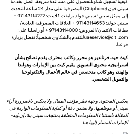
كيفية تسجيل شكوىللحصول على مساعدة سريعة، اتصل بخدمة
سيتي فون (Citiphone) المصرفية على مدار 24 ساعة للتحدث
إلى ممثل سيتي؛ سيتي جولد برايفت كلاينت: 97143114272 +
سيتي جولد: 97143114653 + العلاقات المصرفية العادية/
بطاقات الائتمان/القروض: 97143114000 + أو راسلنا على:
uaeservice@citi.comللتقدم بالشكاوى شخصياً: تفضل بزيارة
فرعنا.
كيث جيه. فرنانديز هو محرر وكاتب محترف يقدم نصائح بشأن
استراتيجية محتوى التسويق. يقيم كيث بين الإمارات وهولندا
والهند، وهو كاتب متخصص في عالم الأعمال والتكنولوجيا
والتمويل الشخصي.
يعكس المحتوى وجهة نظر مؤلف المقال ولا يعكس بالضرورة آراء
سيتي أو موظفيها، ولا نضمن دقة أو كفاية المعلومات الواردة في
المقالة باستثناء المعلومات المتعلقة بمنتجات سيتي بنك إن.إيه-
الإمارات المشار إليها هنا