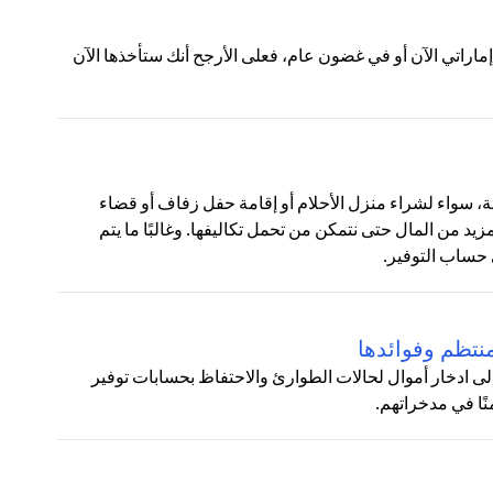
لات التالية:ج: إذا عرض عليك شخص ما منحك 100 درهم إماراتي الآن أو في غضون عام، فعلى الأرجح أنك ستأخذها الآن
نوعة، سواء لشراء منزل الأحلام أو إقامة حفل زفاف أو قضاء
زيد من المال حتى نتمكن من تحمل تكاليفها. وغالبًا ما يتم
 حساب التوفير.
نتظم وفوائدها
لى ادخار أموال لحالات الطوارئ والاحتفاظ بحسابات توفير
نًا في مدخراتهم.