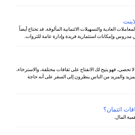
اينت
ملات العادية والتسهيلات الائتمانية المألوفة. قد تحتاج أيضاً
روس وإمكانات استثمارية فريدة وإدارة عامة للثروات.
ا تحصى، فهو يتيح لك الانفتاح على ثقافات مختلفة، والاسترخاء،
المزيد والمزيد من الناس ينظرون إلى السفر على أنه حاجة
قات ائتمان؟
مية المال.