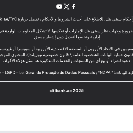
(opens in a new tab)
(opens in a new tab)
(opens in a new tab)
حكام سيتي بنك. للاطلاع على أحدث الشروط والأحكام ، تفضل بزيارة
k.ae/TnC
بالضرورة وجهات نظر سيتي بنك الإمارات أو تعكسها. لا تشكل المعلومات الواردة في 
إدارية وتخضع للتعديل دون إشعار مسبق.
مقيمين في الاتحاد الأوروبي أو المنطقة الاقتصادية الأوروبية أو سويسرا أو غيرنس
\ قانون حماية البيانات الشخصية العامة \ قانون خصوصية نيوزيلندا). المحتوى ال
دعوة لشراء أو بيع أي من المنتجات والخدمات المذكورة هنا لمثل هؤلاء الأفراد.
2025 citibank.ae