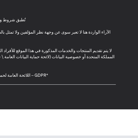
تُطبق شروط وأ
الآراء الواردة هنا لا تعبر سوى عن وجهة نظر المؤلفين ولا تمثل 
لا يتم تقديم المنتجات والخدمات المذكورة في هذا الموقع للأفراد ال
المملكة المتحدة أو خصوصية البيانات (لائحة حماية البيانات العامة 
*GDPR – اللائحة العامة لحماية البيانات؛ * LGPD – Lei Geral de Proteção de Dados Pessoais ; *NZPA – قانون الخصوصية النيوزيلندي