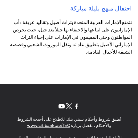
احتفال مبهج بليلة مباركة
تتمتع الإمارات العربية المتحدة بتراث أصيل وتقاليد عريقة دأب
الإماراتيون على اتباعها والاحتفاء بها جيلاً بعد جيل، حيث يحرص
المواطنون وحتى المقيمون في الإمارات على إحياء التراث
الإماراتي الأصيل بتطبيق عاداته ونقل الموروث الشعبي وقصصه
الشيقة للأجيال القادمة.
opens in a new tab
opens in a new tab
opens in a new tab
تُطبق شروط وأحكام سيتي بنك. للاطلاع على أحدث الشروط
s in a new tab
والأحكام ، تفضل بزيارة
www.citibank.ae/TnC
الآراء الواردة هنا لا تعبر سوى عن وجهة نظر المؤلفين ولا تمثل