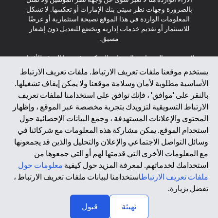
بالضرورة وجهات نظر سيتي بنك الإمارات أو تعكسها. لا تشكل
المعلومات الواردة في هذا الموقع نصيحة استثمارية أو عرضًا
للاستثمار أو تقديم خدمات إدارية وتخضع للتعديل دون إشعار
مسبق.
لا يتم تقديم المنتجات والخدمات المذكورة في هذا الموقع للأفراد
المقيمين في الاتحاد الأوروبي أو المنطقة الاقتصادية الأوروبية أو
يستخدم موقعنا ملفات تعريف الارتباط. ملفات تعريف الارتباط
سويسرا أو غيرنسي أو جيرسي أو موناكو أو سان مارينو أو
الأساسية مطلوبة لأمان وسلامة موقعنا ولا يمكن إيقاف تشغيلها.
الفاتيكان أو جزيرة مان أو المملكة المتحدة أو خصوصية البيانات
بالنقر على 'موافق' ، فإنك توافق على استخدامنا لملفات تعريف
(لائحة حماية البيانات العامة \ قانون حماية البيانات الشخصية
الارتباط التسويقية لتزويدك بتجربة مخصصة عبر الموقع ، وإظهار
العامة \ قانون خصوصية نيوزيلندا). المحتوى الموجود في هذه
الصفحة ليس ولا ينبغي تفسيره على أنه عرض أو دعوة أو دعوة
المحتوى والإعلانات المستهدفة ، وجمع البيانات الإحصائية حول
لشراء أو بيع أي من المنتجات والخدمات المذكورة هنا لمثل هؤلاء
استخدام الموقع. يمكن مشاركة هذه المعلومات مع شركائنا في
الأفراد.
وسائل التواصل الاجتماعي والإعلان والتحليل والذين قد يجمعونها
مع المعلومات الأخرى التي قدمتها لهم أو التي جمعوها من
*GDPR – اللائحة العامة لحماية البيانات؛ * LGPD – Lei Geral de
استخدامك لخدماتهم. لمعرفة المزيد حول كيفية
معلومات حول
Proteção de Dados Pessoais ; *NZPA – قانون الخصوصية
النيوزيلندي
ملفات تعريف الارتباط
استخدامنا لبيانات ملفات تعريف الارتباط ،
تفضل بزيارة.
↑
2025 citibank.ae
تهيئة
قبول