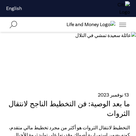
English
13 نوفمبر 2023
ما بعد الوصية: فن التخطيط الناجح لانتقال
الثروات
التخطيط لانتقال الثروات هو أكثر من مجرد تخطيط مالي متقدم،
كونه يضمن استمرارية أصولك وقدرتها على توليد ثروة للأجيال