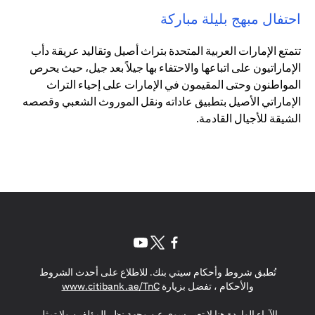
احتفال مبهج بليلة مباركة
تتمتع الإمارات العربية المتحدة بتراث أصيل وتقاليد عريقة دأب
الإماراتيون على اتباعها والاحتفاء بها جيلاً بعد جيل، حيث يحرص
المواطنون وحتى المقيمون في الإمارات على إحياء التراث
الإماراتي الأصيل بتطبيق عاداته ونقل الموروث الشعبي وقصصه
الشيقة للأجيال القادمة.
opens in a new tab
opens in a new tab
opens in a new tab
تُطبق شروط وأحكام سيتي بنك. للاطلاع على أحدث الشروط
s in a new tab
والأحكام ، تفضل بزيارة
www.citibank.ae/TnC
الآراء الواردة هنا لا تعبر سوى عن وجهة نظر المؤلفين ولا تمثل