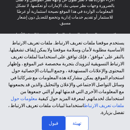
بالضرورة وجهات نظر سيتي بنك الإمارات أو تعكسها. لا تشكل
المعلومات الواردة في هذا الموقع نصيحة استثمارية أو عرضًا
للاستثمار أو تقديم خدمات إدارية وتخضع للتعديل دون إشعار
مسبق.
لا يتم تقديم المنتجات والخدمات المذكورة في هذا الموقع للأفراد
المقيمين في الاتحاد الأوروبي أو المنطقة الاقتصادية الأوروبية أو
يستخدم موقعنا ملفات تعريف الارتباط. ملفات تعريف الارتباط
سويسرا أو غيرنسي أو جيرسي أو موناكو أو سان مارينو أو
الأساسية مطلوبة لأمان وسلامة موقعنا ولا يمكن إيقاف تشغيلها.
الفاتيكان أو جزيرة مان أو المملكة المتحدة أو خصوصية البيانات
بالنقر على 'موافق' ، فإنك توافق على استخدامنا لملفات تعريف
(لائحة حماية البيانات العامة \ قانون حماية البيانات الشخصية
الارتباط التسويقية لتزويدك بتجربة مخصصة عبر الموقع ، وإظهار
العامة \ قانون خصوصية نيوزيلندا). المحتوى الموجود في هذه
الصفحة ليس ولا ينبغي تفسيره على أنه عرض أو دعوة أو دعوة
المحتوى والإعلانات المستهدفة ، وجمع البيانات الإحصائية حول
لشراء أو بيع أي من المنتجات والخدمات المذكورة هنا لمثل هؤلاء
استخدام الموقع. يمكن مشاركة هذه المعلومات مع شركائنا في
الأفراد.
وسائل التواصل الاجتماعي والإعلان والتحليل والذين قد يجمعونها
مع المعلومات الأخرى التي قدمتها لهم أو التي جمعوها من
*GDPR – اللائحة العامة لحماية البيانات؛ * LGPD – Lei Geral de
استخدامك لخدماتهم. لمعرفة المزيد حول كيفية
معلومات حول
Proteção de Dados Pessoais ; *NZPA – قانون الخصوصية
النيوزيلندي
ملفات تعريف الارتباط
استخدامنا لبيانات ملفات تعريف الارتباط ،
تفضل بزيارة.
↑
2025 citibank.ae
تهيئة
قبول