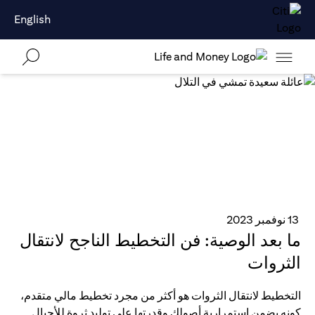
English
13 نوفمبر 2023
ما بعد الوصية: فن التخطيط الناجح لانتقال
الثروات
التخطيط لانتقال الثروات هو أكثر من مجرد تخطيط مالي متقدم،
كونه يضمن استمرارية أصولك وقدرتها على توليد ثروة للأجيال