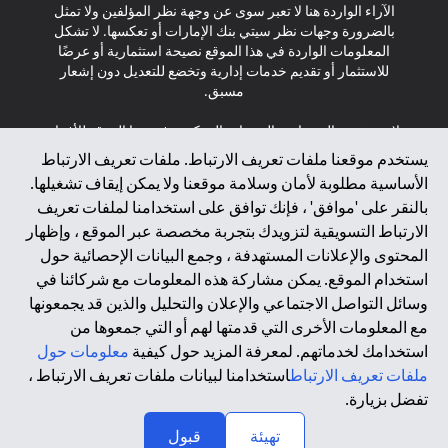
الآراء الواردة هنا لا تعبر سوى عن وجهة نظر المؤلفين ولا تمثل
بالضرورة وجهات نظر سيتي بنك الإمارات أو تعكسها. لا تشكل
المعلومات الواردة في هذا الموقع نصيحة استثمارية أو عرضًا
للاستثمار أو تقديم خدمات إدارية وتخضع للتعديل دون إشعار
مسبق.
لا يتم تقديم المنتجات والخدمات المذكورة في هذا الموقع للأفراد
المقيمين في الاتحاد الأوروبي أو المنطقة الاقتصادية الأوروبية أو
يستخدم موقعنا ملفات تعريف الارتباط. ملفات تعريف الارتباط
سويسرا أو غيرنسي أو جيرسي أو موناكو أو سان مارينو أو
الأساسية مطلوبة لأمان وسلامة موقعنا ولا يمكن إيقاف تشغيلها.
الفاتيكان أو جزيرة مان أو المملكة المتحدة أو خصوصية البيانات
بالنقر على 'موافق' ، فإنك توافق على استخدامنا لملفات تعريف
(لائحة حماية البيانات العامة \ قانون حماية البيانات الشخصية
الارتباط التسويقية لتزويدك بتجربة مخصصة عبر الموقع ، وإظهار
العامة \ قانون خصوصية نيوزيلندا). المحتوى الموجود في هذه
الصفحة ليس ولا ينبغي تفسيره على أنه عرض أو دعوة أو دعوة
المحتوى والإعلانات المستهدفة ، وجمع البيانات الإحصائية حول
لشراء أو بيع أي من المنتجات والخدمات المذكورة هنا لمثل هؤلاء
استخدام الموقع. يمكن مشاركة هذه المعلومات مع شركائنا في
الأفراد.
وسائل التواصل الاجتماعي والإعلان والتحليل والذين قد يجمعونها
مع المعلومات الأخرى التي قدمتها لهم أو التي جمعوها من
*GDPR – اللائحة العامة لحماية البيانات؛ * LGPD – Lei Geral de
استخدامك لخدماتهم. لمعرفة المزيد حول كيفية
معلومات حول
Proteção de Dados Pessoais ; *NZPA – قانون الخصوصية
النيوزيلندي
ملفات تعريف الارتباط
استخدامنا لبيانات ملفات تعريف الارتباط ،
تفضل بزيارة.
↑
2025 citibank.ae
تهيئة
قبول