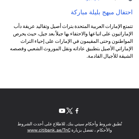
احتفال مبهج بليلة مباركة
تتمتع الإمارات العربية المتحدة بتراث أصيل وتقاليد عريقة دأب
الإماراتيون على اتباعها والاحتفاء بها جيلاً بعد جيل، حيث يحرص
المواطنون وحتى المقيمون في الإمارات على إحياء التراث
الإماراتي الأصيل بتطبيق عاداته ونقل الموروث الشعبي وقصصه
الشيقة للأجيال القادمة.
(opens in a new tab)
(opens in a new tab)
(opens in a new tab)
تُطبق شروط وأحكام سيتي بنك. للاطلاع على أحدث الشروط
(opens in a new tab)
والأحكام ، تفضل بزيارة
www.citibank.ae/TnC