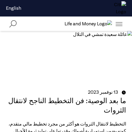
English
13 نوفمبر 2023
ما بعد الوصية: فن التخطيط الناجح لانتقال
الثروات
التخطيط لانتقال الثروات هو أكثر من مجرد تخطيط مالي متقدم،
كونه يضمن استمرارية أصولك وقدرتها على توليد ثروة للأجيال