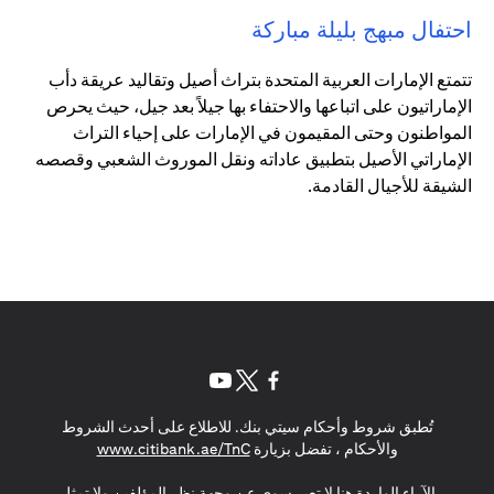
احتفال مبهج بليلة مباركة
تتمتع الإمارات العربية المتحدة بتراث أصيل وتقاليد عريقة دأب
الإماراتيون على اتباعها والاحتفاء بها جيلاً بعد جيل، حيث يحرص
المواطنون وحتى المقيمون في الإمارات على إحياء التراث
الإماراتي الأصيل بتطبيق عاداته ونقل الموروث الشعبي وقصصه
الشيقة للأجيال القادمة.
opens in a new tab
opens in a new tab
opens in a new tab
تُطبق شروط وأحكام سيتي بنك. للاطلاع على أحدث الشروط
s in a new tab
والأحكام ، تفضل بزيارة
www.citibank.ae/TnC
الآراء الواردة هنا لا تعبر سوى عن وجهة نظر المؤلفين ولا تمثل