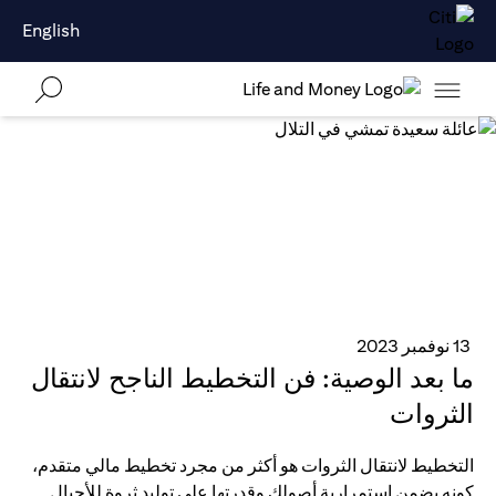
English
13 نوفمبر 2023
ما بعد الوصية: فن التخطيط الناجح لانتقال
الثروات
التخطيط لانتقال الثروات هو أكثر من مجرد تخطيط مالي متقدم،
كونه يضمن استمرارية أصولك وقدرتها على توليد ثروة للأجيال