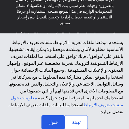
بالضرورة وجهات نظر سيتي بنك الإمارات أو تعكسها. لا تشكل
المعلومات الواردة في هذا الموقع نصيحة استثمارية أو عرضًا
للاستثمار أو تقديم خدمات إدارية وتخضع للتعديل دون إشعار
مسبق.
لا يتم تقديم المنتجات والخدمات المذكورة في هذا الموقع للأفراد
المقيمين في الاتحاد الأوروبي أو المنطقة الاقتصادية الأوروبية أو
يستخدم موقعنا ملفات تعريف الارتباط. ملفات تعريف الارتباط
سويسرا أو غيرنسي أو جيرسي أو موناكو أو سان مارينو أو
الأساسية مطلوبة لأمان وسلامة موقعنا ولا يمكن إيقاف تشغيلها.
الفاتيكان أو جزيرة مان أو المملكة المتحدة أو خصوصية البيانات
بالنقر على 'موافق' ، فإنك توافق على استخدامنا لملفات تعريف
(لائحة حماية البيانات العامة \ قانون حماية البيانات الشخصية
الارتباط التسويقية لتزويدك بتجربة مخصصة عبر الموقع ، وإظهار
العامة \ قانون خصوصية نيوزيلندا). المحتوى الموجود في هذه
الصفحة ليس ولا ينبغي تفسيره على أنه عرض أو دعوة أو دعوة
المحتوى والإعلانات المستهدفة ، وجمع البيانات الإحصائية حول
لشراء أو بيع أي من المنتجات والخدمات المذكورة هنا لمثل هؤلاء
استخدام الموقع. يمكن مشاركة هذه المعلومات مع شركائنا في
الأفراد.
وسائل التواصل الاجتماعي والإعلان والتحليل والذين قد يجمعونها
مع المعلومات الأخرى التي قدمتها لهم أو التي جمعوها من
*GDPR – اللائحة العامة لحماية البيانات؛ * LGPD – Lei Geral de
استخدامك لخدماتهم. لمعرفة المزيد حول كيفية
معلومات حول
Proteção de Dados Pessoais ; *NZPA – قانون الخصوصية
النيوزيلندي
ملفات تعريف الارتباط
استخدامنا لبيانات ملفات تعريف الارتباط ،
تفضل بزيارة.
↑
2025 citibank.ae
تهيئة
قبول