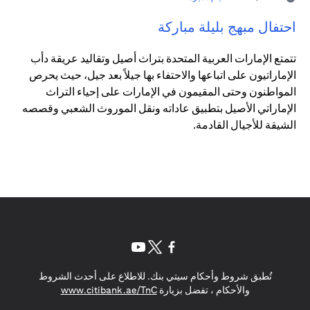
احتفال مبهج بليلة مباركة
تتمتع الإمارات العربية المتحدة بتراث أصيل وتقاليد عريقة دأب
الإماراتيون على اتباعها والاحتفاء بها جيلاً بعد جيل، حيث يحرص
المواطنون وحتى المقيمون في الإمارات على إحياء التراث
الإماراتي الأصيل بتطبيق عاداته ونقل الموروث الشعبي وقصصه
الشيقة للأجيال القادمة.
(opens in a new tab)
(opens in a new tab)
(opens in a new tab)
تُطبق شروط وأحكام سيتي بنك. للاطلاع على أحدث الشروط
(opens in a new tab)
والأحكام ، تفضل بزيارة
www.citibank.ae/TnC