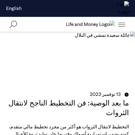
English
13 نوفمبر 2023
ما بعد الوصية: فن التخطيط الناجح لانتقال
الثروات
التخطيط لانتقال الثروات هو أكثر من مجرد تخطيط مالي متقدم،
كونه يضمن استمرارية أصولك وقدرتها على توليد ثروة للأجيال