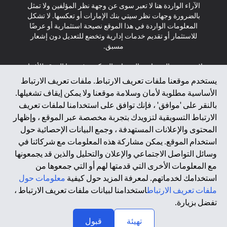
الآراء الواردة هنا لا تعبر سوى عن وجهة نظر المؤلفين ولا تمثل
بالضرورة وجهات نظر سيتي بنك الإمارات أو تعكسها. لا تشكل
المعلومات الواردة في هذا الموقع نصيحة استثمارية أو عرضًا
للاستثمار أو تقديم خدمات إدارية وتخضع للتعديل دون إشعار
مسبق.
لا يتم تقديم المنتجات والخدمات المذكورة في هذا الموقع للأفراد
المقيمين في الاتحاد الأوروبي أو المنطقة الاقتصادية الأوروبية أو
يستخدم موقعنا ملفات تعريف الارتباط. ملفات تعريف الارتباط
سويسرا أو غيرنسي أو جيرسي أو موناكو أو سان مارينو أو
الأساسية مطلوبة لأمان وسلامة موقعنا ولا يمكن إيقاف تشغيلها.
الفاتيكان أو جزيرة مان أو المملكة المتحدة أو خصوصية البيانات
بالنقر على 'موافق' ، فإنك توافق على استخدامنا لملفات تعريف
(لائحة حماية البيانات العامة \ قانون حماية البيانات الشخصية
الارتباط التسويقية لتزويدك بتجربة مخصصة عبر الموقع ، وإظهار
العامة \ قانون خصوصية نيوزيلندا). المحتوى الموجود في هذه
الصفحة ليس ولا ينبغي تفسيره على أنه عرض أو دعوة أو دعوة
المحتوى والإعلانات المستهدفة ، وجمع البيانات الإحصائية حول
لشراء أو بيع أي من المنتجات والخدمات المذكورة هنا لمثل هؤلاء
استخدام الموقع. يمكن مشاركة هذه المعلومات مع شركائنا في
الأفراد.
وسائل التواصل الاجتماعي والإعلان والتحليل والذين قد يجمعونها
مع المعلومات الأخرى التي قدمتها لهم أو التي جمعوها من
*GDPR – اللائحة العامة لحماية البيانات؛ * LGPD – Lei Geral de
استخدامك لخدماتهم. لمعرفة المزيد حول كيفية
معلومات حول
Proteção de Dados Pessoais ; *NZPA – قانون الخصوصية
النيوزيلندي
ملفات تعريف الارتباط
استخدامنا لبيانات ملفات تعريف الارتباط ،
تفضل بزيارة.
↑
2025 citibank.ae
تهيئة
قبول