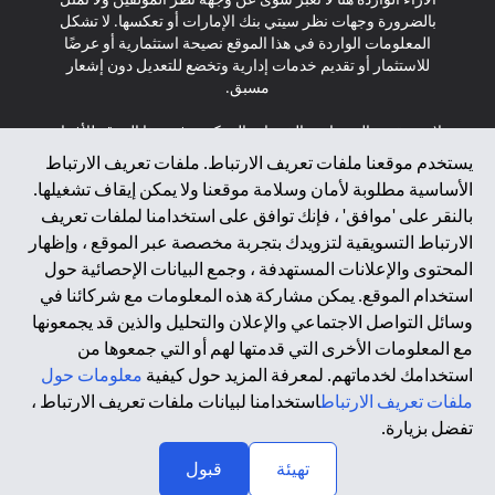
بالضرورة وجهات نظر سيتي بنك الإمارات أو تعكسها. لا تشكل
المعلومات الواردة في هذا الموقع نصيحة استثمارية أو عرضًا
للاستثمار أو تقديم خدمات إدارية وتخضع للتعديل دون إشعار
مسبق.
لا يتم تقديم المنتجات والخدمات المذكورة في هذا الموقع للأفراد
المقيمين في الاتحاد الأوروبي أو المنطقة الاقتصادية الأوروبية أو
يستخدم موقعنا ملفات تعريف الارتباط. ملفات تعريف الارتباط
سويسرا أو غيرنسي أو جيرسي أو موناكو أو سان مارينو أو
الأساسية مطلوبة لأمان وسلامة موقعنا ولا يمكن إيقاف تشغيلها.
الفاتيكان أو جزيرة مان أو المملكة المتحدة أو خصوصية البيانات
بالنقر على 'موافق' ، فإنك توافق على استخدامنا لملفات تعريف
(لائحة حماية البيانات العامة \ قانون حماية البيانات الشخصية
الارتباط التسويقية لتزويدك بتجربة مخصصة عبر الموقع ، وإظهار
العامة \ قانون خصوصية نيوزيلندا). المحتوى الموجود في هذه
الصفحة ليس ولا ينبغي تفسيره على أنه عرض أو دعوة أو دعوة
المحتوى والإعلانات المستهدفة ، وجمع البيانات الإحصائية حول
لشراء أو بيع أي من المنتجات والخدمات المذكورة هنا لمثل هؤلاء
استخدام الموقع. يمكن مشاركة هذه المعلومات مع شركائنا في
الأفراد.
وسائل التواصل الاجتماعي والإعلان والتحليل والذين قد يجمعونها
مع المعلومات الأخرى التي قدمتها لهم أو التي جمعوها من
*GDPR – اللائحة العامة لحماية البيانات؛ * LGPD – Lei Geral de
استخدامك لخدماتهم. لمعرفة المزيد حول كيفية
معلومات حول
Proteção de Dados Pessoais ; *NZPA – قانون الخصوصية
النيوزيلندي
ملفات تعريف الارتباط
استخدامنا لبيانات ملفات تعريف الارتباط ،
تفضل بزيارة.
↑
2025 citibank.ae
تهيئة
قبول