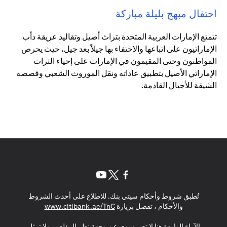
احتفال مبهج بليلة مباركة
تتمتع الإمارات العربية المتحدة بتراث أصيل وتقاليد عريقة دأب
الإماراتيون على اتباعها والاحتفاء بها جيلاً بعد جيل، حيث يحرص
المواطنون وحتى المقيمون في الإمارات على إحياء التراث
الإماراتي الأصيل بتطبيق عاداته ونقل الموروث الشعبي وقصصه
الشيقة للأجيال القادمة.
opens in a new tab
opens in a new tab
opens in a new tab
تُطبق شروط وأحكام سيتي بنك. للاطلاع على أحدث الشروط
s in a new tab
والأحكام ، تفضل بزيارة
www.citibank.ae/TnC
الآراء الواردة هنا لا تعبر سوى عن وجهة نظر المؤلفين ولا تمثل