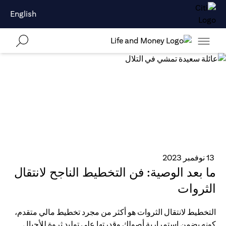
English
13 نوفمبر 2023
ما بعد الوصية: فن التخطيط الناجح لانتقال
الثروات
التخطيط لانتقال الثروات هو أكثر من مجرد تخطيط مالي متقدم،
كونه يضمن استمرارية أصولك وقدرتها على توليد ثروة للأجيال