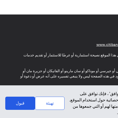
(opens in a new tab)
www.citiban
هذا الموقع نصيحة استثمارية أو عرضًا للاستثمار أو تقديم خدمات
ي أو جيرسي أو موناكو أو سان مارينو أو الفاتيكان أو جزيرة مان أو
موجود في هذه الصفحة ليس ولا ينبغي تفسيره على أنه عرض أو دعوة أو
افق' ، فإنك توافق على
إحصائية حول استخدام الموقع.
تهيئة
قبول
تها لهم أو التي جمعوها من