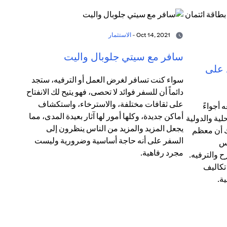
Oct 14, 2021 -
الاستثمار
سافر مع سيتي جلوبال واليت
 على
سواء كنت تسافر لغرض العمل أو الترفيه، ستجد
دائماً أن للسفر فوائد لا تحصى، فهو يتيح لك الانفتاح
على ثقافات مختلفة، والاسترخاء، واستكشاف
 أجواءً
أماكن جديدة، وكلها أمور لها آثار بعيدة المدى، مما
لية والدولية
يجعل المزيد والمزيد من الناس ينظرون إلى
ك أن معظم
السفر على أنه حاجة أساسية وضرورية وليست
مس
مجرد رفاهية.
ح والترفيه.
 تكاليف
ة.