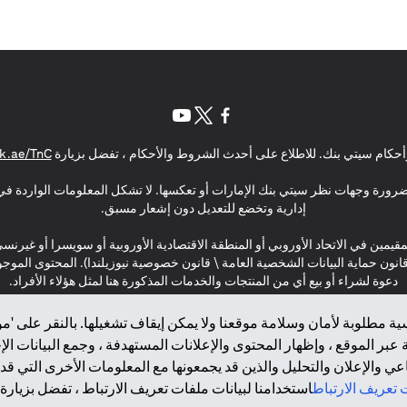
(opens in a new tab)
(opens in a new tab)
(opens in a new tab)
حكام سيتي بنك. للاطلاع على أحدث الشروط والأحكام ، تفضل بزيارة
k.ae/TnC
بالضرورة وجهات نظر سيتي بنك الإمارات أو تعكسها. لا تشكل المعلومات الواردة في 
إدارية وتخضع للتعديل دون إشعار مسبق.
مقيمين في الاتحاد الأوروبي أو المنطقة الاقتصادية الأوروبية أو سويسرا أو غيرنس
\ قانون حماية البيانات الشخصية العامة \ قانون خصوصية نيوزيلندا). المحتوى ال
دعوة لشراء أو بيع أي من المنتجات والخدمات المذكورة هنا لمثل هؤلاء الأفراد.
ة مطلوبة لأمان وسلامة موقعنا ولا يمكن إيقاف تشغيلها. بالنقر على 'مو
بر الموقع ، وإظهار المحتوى والإعلانات المستهدفة ، وجمع البيانات ال
 والإعلان والتحليل والذين قد يجمعونها مع المعلومات الأخرى التي قدم
2025 citibank.ae
تعريف الارتباط
استخدامنا لبيانات ملفات تعريف الارتباط ، تفضل بزيارة.