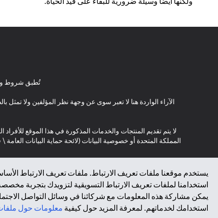
ولكنها أيضًا وسيلة ضرورية للبقاء على قيد الحياة.
تُطبق شروط وأ
الآراء الواردة هنا لا تعبر سوى عن وجهة نظر المؤلفين ولا تمثل 
لا يتم تقديم المنتجات والخدمات المذكورة في هذا الموقع للأفراد ال
المملكة المتحدة أو خصوصية البيانات (لائحة حماية البيانات العامة 
*GDPR – اللائحة العامة لحماية البيانات؛ * LGPD – Lei Geral de Proteção de Dados Pessoais ; *NZPA – قانون الخصوصية النيوزيلندي
يستخدم موقعنا ملفات تعريف الارتباط. ملفات تعريف الارتباط الأساسي
استخدامنا لملفات تعريف الارتباط التسويقية لتزويدك بتجربة مخصصة ع
↑
يمكن مشاركة هذه المعلومات مع شركائنا في وسائل التواصل الاجتماعي
استخدامك لخدماتهم. لمعرفة المزيد حول كيفية
معلومات حول ملفات 