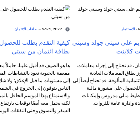
الاستثمار
Nov 9, 2022 -
بطاقات الائتمان
ديم على سيتي جولد وسيتي
كيفية التقدم بطلب للحصول
ت كلاينت
بطاقة ائتمان من سيتي
ن، قد تحتاج إلى إجراء معاملات
ها هو الصيف قد أقبل علينا، حاملاً معه
 نطاق المعاملات العادية
مفعمة بالحيوية تعود بالنشاطات المح
تمانية المألوفة. قد تحتاج أيضاً إلى
إلى مستويات ما قبل الإغلاق؛ ولا ش
لحصول على مشورة مالية
الناس يتوقون إلى الخروج في الش
يط مالي مدروس وإمكانات
والاستمتاع بهذا الموسم الحافل بالمر
ة وإدارة عامة للثروات.
لكنه يحمل معه أيضًا توقعات بارتفاع
السفر والتسوق وحتى النفقات اليومي