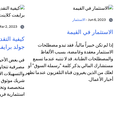
Jun 6, 2023 -
الاستثمار
Mar 2, 2023 -
الاستثمار في القيمة
كيفية التق
إذا لم تكن خبيراً مالياً، فقد تبدو مصطلحات
جولد برايف
الاستثمار معقدة وغامضة، بسبب الألفاظ
والمصطلحات الطنانة. قد لا تنتبه عندما تسمع
في بعض الأحيا
مستشارك المالي يذكر كلمة "رسملة السوق" أو
مصرفية تتجاوز
لعلك من الذين يغيرون قناة التلفزيون عندما تظهر
والتسهيلات الائ
أخبار الأعمال.
شريك موثوق ل
متخصصة وتخط
استثمارية فريد