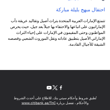
احتفال مبهج بليلة مباركة
تتمتع الإمارات العربية المتحدة بتراث أصيل وتقاليد عريقة دأب
الإماراتيون على اتباعها والاحتفاء بها جيلاً بعد جيل، حيث يحرص
المواطنون وحتى المقيمون في الإمارات على إحياء التراث
الإماراتي الأصيل بتطبيق عاداته ونقل الموروث الشعبي وقصصه
الشيقة للأجيال القادمة.
(opens in a new tab)
(opens in a new tab)
(opens in a new tab)
تُطبق شروط وأحكام سيتي بنك. للاطلاع على أحدث الشروط
(opens in a new tab)
والأحكام ، تفضل بزيارة
www.citibank.ae/TnC