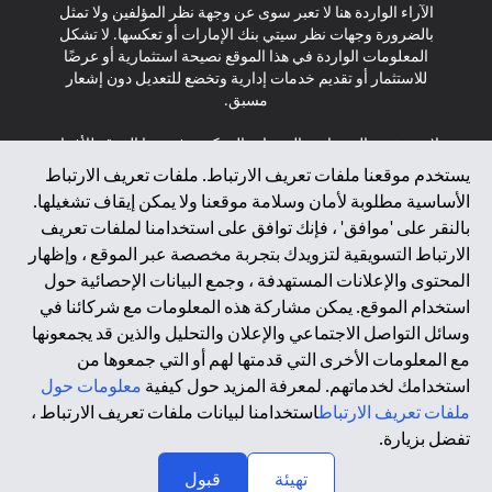
الآراء الواردة هنا لا تعبر سوى عن وجهة نظر المؤلفين ولا تمثل
بالضرورة وجهات نظر سيتي بنك الإمارات أو تعكسها. لا تشكل
المعلومات الواردة في هذا الموقع نصيحة استثمارية أو عرضًا
للاستثمار أو تقديم خدمات إدارية وتخضع للتعديل دون إشعار
مسبق.
لا يتم تقديم المنتجات والخدمات المذكورة في هذا الموقع للأفراد
المقيمين في الاتحاد الأوروبي أو المنطقة الاقتصادية الأوروبية أو
يستخدم موقعنا ملفات تعريف الارتباط. ملفات تعريف الارتباط
سويسرا أو غيرنسي أو جيرسي أو موناكو أو سان مارينو أو
الأساسية مطلوبة لأمان وسلامة موقعنا ولا يمكن إيقاف تشغيلها.
الفاتيكان أو جزيرة مان أو المملكة المتحدة أو خصوصية البيانات
بالنقر على 'موافق' ، فإنك توافق على استخدامنا لملفات تعريف
(لائحة حماية البيانات العامة \ قانون حماية البيانات الشخصية
الارتباط التسويقية لتزويدك بتجربة مخصصة عبر الموقع ، وإظهار
العامة \ قانون خصوصية نيوزيلندا). المحتوى الموجود في هذه
الصفحة ليس ولا ينبغي تفسيره على أنه عرض أو دعوة أو دعوة
المحتوى والإعلانات المستهدفة ، وجمع البيانات الإحصائية حول
لشراء أو بيع أي من المنتجات والخدمات المذكورة هنا لمثل هؤلاء
استخدام الموقع. يمكن مشاركة هذه المعلومات مع شركائنا في
الأفراد.
وسائل التواصل الاجتماعي والإعلان والتحليل والذين قد يجمعونها
مع المعلومات الأخرى التي قدمتها لهم أو التي جمعوها من
*GDPR – اللائحة العامة لحماية البيانات؛ * LGPD – Lei Geral de
استخدامك لخدماتهم. لمعرفة المزيد حول كيفية
معلومات حول
Proteção de Dados Pessoais ; *NZPA – قانون الخصوصية
النيوزيلندي
ملفات تعريف الارتباط
استخدامنا لبيانات ملفات تعريف الارتباط ،
تفضل بزيارة.
↑
2025 citibank.ae
تهيئة
قبول