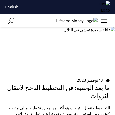
English
13 نوفمبر 2023
ما بعد الوصية: فن التخطيط الناجح لانتقال
الثروات
التخطيط لانتقال الثروات هو أكثر من مجرد تخطيط مالي متقدم،
كونه يضمن استمرارية أصولك وقدرتها على توليد ثروة للأجيال