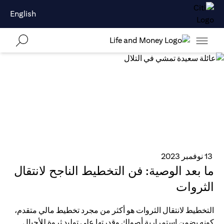
English
13 نوفمبر 2023
ما بعد الوصية: فن التخطيط الناجح لانتقال
الثروات
التخطيط لانتقال الثروات هو أكثر من مجرد تخطيط مالي متقدم،
كونه يضمن استمرارية أصولك وقدرتها على توليد ثروة للأجيال