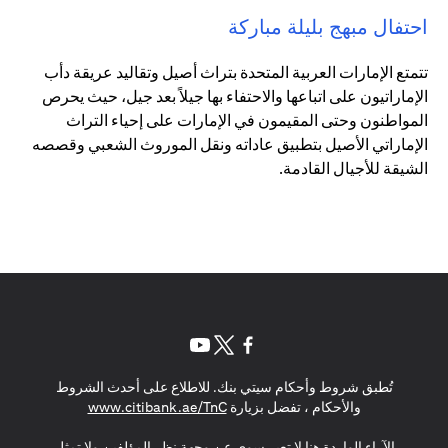
احتفال مبهج بليلة مباركة
تتمتع الإمارات العربية المتحدة بتراث أصيل وتقاليد عريقة دأب
الإماراتيون على اتباعها والاحتفاء بها جيلاً بعد جيل، حيث يحرص
المواطنون وحتى المقيمون في الإمارات على إحياء التراث
الإماراتي الأصيل بتطبيق عاداته ونقل الموروث الشعبي وقصصه
الشيقة للأجيال القادمة.
opens in a new tab
opens in a new tab
opens in a new tab
تُطبق شروط وأحكام سيتي بنك. للاطلاع على أحدث الشروط
s in a new tab
والأحكام ، تفضل بزيارة
www.citibank.ae/TnC
الآراء الواردة هنا لا تعبر سوى عن وجهة نظر المؤلفين ولا تمثل