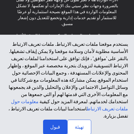
بالضرورة وجهات نظر سيتي بنك الإمارات أو تعكسها. لا تشكل
المعلومات الواردة في هذا الموقع نصيحة استثمارية أو عرضًا
للاستثمار أو تقديم خدمات إدارية وتخضع للتعديل دون إشعار
مسبق.
لا يتم تقديم المنتجات والخدمات المذكورة في هذا الموقع للأفراد
المقيمين في الاتحاد الأوروبي أو المنطقة الاقتصادية الأوروبية أو
يستخدم موقعنا ملفات تعريف الارتباط. ملفات تعريف الارتباط
سويسرا أو غيرنسي أو جيرسي أو موناكو أو سان مارينو أو
الأساسية مطلوبة لأمان وسلامة موقعنا ولا يمكن إيقاف تشغيلها.
الفاتيكان أو جزيرة مان أو المملكة المتحدة أو خصوصية البيانات
بالنقر على 'موافق' ، فإنك توافق على استخدامنا لملفات تعريف
(لائحة حماية البيانات العامة \ قانون حماية البيانات الشخصية
الارتباط التسويقية لتزويدك بتجربة مخصصة عبر الموقع ، وإظهار
العامة \ قانون خصوصية نيوزيلندا). المحتوى الموجود في هذه
الصفحة ليس ولا ينبغي تفسيره على أنه عرض أو دعوة أو دعوة
المحتوى والإعلانات المستهدفة ، وجمع البيانات الإحصائية حول
لشراء أو بيع أي من المنتجات والخدمات المذكورة هنا لمثل هؤلاء
استخدام الموقع. يمكن مشاركة هذه المعلومات مع شركائنا في
الأفراد.
وسائل التواصل الاجتماعي والإعلان والتحليل والذين قد يجمعونها
مع المعلومات الأخرى التي قدمتها لهم أو التي جمعوها من
*GDPR – اللائحة العامة لحماية البيانات؛ * LGPD – Lei Geral de
استخدامك لخدماتهم. لمعرفة المزيد حول كيفية
معلومات حول
Proteção de Dados Pessoais ; *NZPA – قانون الخصوصية
النيوزيلندي
ملفات تعريف الارتباط
استخدامنا لبيانات ملفات تعريف الارتباط ،
تفضل بزيارة.
↑
2025 citibank.ae
تهيئة
قبول