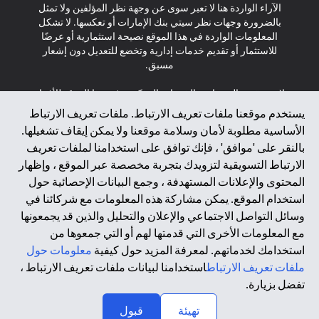
الآراء الواردة هنا لا تعبر سوى عن وجهة نظر المؤلفين ولا تمثل
بالضرورة وجهات نظر سيتي بنك الإمارات أو تعكسها. لا تشكل
المعلومات الواردة في هذا الموقع نصيحة استثمارية أو عرضًا
للاستثمار أو تقديم خدمات إدارية وتخضع للتعديل دون إشعار
مسبق.
لا يتم تقديم المنتجات والخدمات المذكورة في هذا الموقع للأفراد
المقيمين في الاتحاد الأوروبي أو المنطقة الاقتصادية الأوروبية أو
يستخدم موقعنا ملفات تعريف الارتباط. ملفات تعريف الارتباط
سويسرا أو غيرنسي أو جيرسي أو موناكو أو سان مارينو أو
الأساسية مطلوبة لأمان وسلامة موقعنا ولا يمكن إيقاف تشغيلها.
الفاتيكان أو جزيرة مان أو المملكة المتحدة أو خصوصية البيانات
بالنقر على 'موافق' ، فإنك توافق على استخدامنا لملفات تعريف
(لائحة حماية البيانات العامة \ قانون حماية البيانات الشخصية
الارتباط التسويقية لتزويدك بتجربة مخصصة عبر الموقع ، وإظهار
العامة \ قانون خصوصية نيوزيلندا). المحتوى الموجود في هذه
الصفحة ليس ولا ينبغي تفسيره على أنه عرض أو دعوة أو دعوة
المحتوى والإعلانات المستهدفة ، وجمع البيانات الإحصائية حول
لشراء أو بيع أي من المنتجات والخدمات المذكورة هنا لمثل هؤلاء
استخدام الموقع. يمكن مشاركة هذه المعلومات مع شركائنا في
الأفراد.
وسائل التواصل الاجتماعي والإعلان والتحليل والذين قد يجمعونها
مع المعلومات الأخرى التي قدمتها لهم أو التي جمعوها من
*GDPR – اللائحة العامة لحماية البيانات؛ * LGPD – Lei Geral de
استخدامك لخدماتهم. لمعرفة المزيد حول كيفية
معلومات حول
Proteção de Dados Pessoais ; *NZPA – قانون الخصوصية
النيوزيلندي
ملفات تعريف الارتباط
استخدامنا لبيانات ملفات تعريف الارتباط ،
تفضل بزيارة.
↑
2025 citibank.ae
تهيئة
قبول