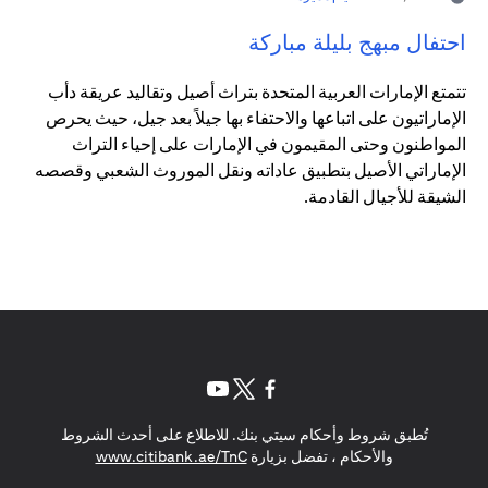
احتفال مبهج بليلة مباركة
تتمتع الإمارات العربية المتحدة بتراث أصيل وتقاليد عريقة دأب
الإماراتيون على اتباعها والاحتفاء بها جيلاً بعد جيل، حيث يحرص
المواطنون وحتى المقيمون في الإمارات على إحياء التراث
الإماراتي الأصيل بتطبيق عاداته ونقل الموروث الشعبي وقصصه
الشيقة للأجيال القادمة.
(opens in a new tab)
(opens in a new tab)
(opens in a new tab)
تُطبق شروط وأحكام سيتي بنك. للاطلاع على أحدث الشروط
(opens in a new tab)
والأحكام ، تفضل بزيارة
www.citibank.ae/TnC