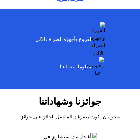
ens in a new tab
الفروع وأجهزة الصراف الآلي
ens in a new tab
معلومات عناعنا
جوائزنا وشهاداتنا
نفخر بأن نكون مصرفك المفضل الحائز على جوائز.