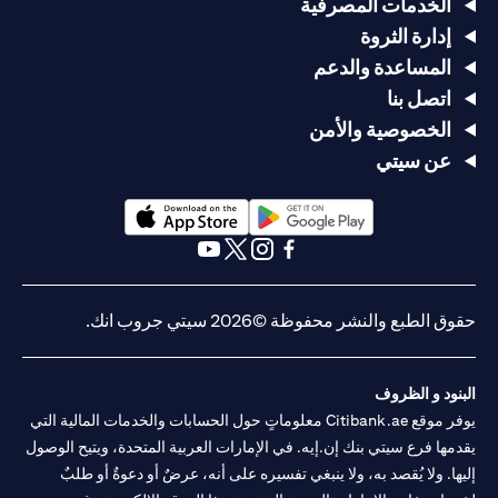
الخدمات المصرفية
إدارة الثروة
المساعدة والدعم
اتصل بنا
الخصوصية والأمن
عن سيتي
opens in a new tab
opens in a new tab
opens in a new tab
opens in a new tab
opens in a new tab
opens in a new tab
حقوق الطبع والنشر محفوظة ©2026 سيتي جروب انك.
البنود و الظروف
يوفر موقع Citibank.ae معلوماتٍ حول الحسابات والخدمات المالية التي
يقدمها فرع سيتي بنك إن.إيه. في الإمارات العربية المتحدة، ويتيح الوصول
إليها. ولا يُقصد به، ولا ينبغي تفسيره على أنه، عرضٌ أو دعوةٌ أو طلبٌ