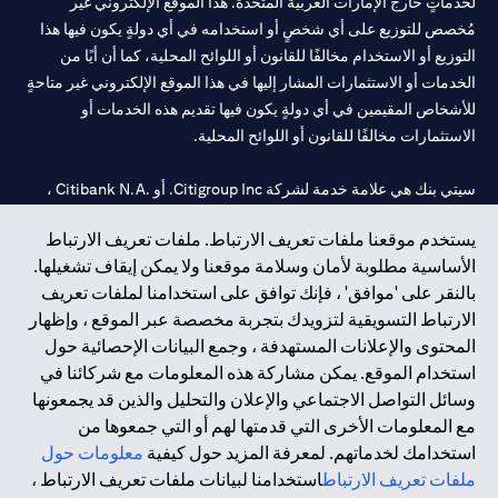
لخدماتٍ خارج الإمارات العربية المتحدة. هذا الموقع الإلكتروني غير
مُخصص للتوزيع على أي شخصٍ أو استخدامه في أي دولةٍ يكون فيها هذا
التوزيع أو الاستخدام مخالفًا للقانون أو اللوائح المحلية، كما أن أيًا من
الخدمات أو الاستثمارات المشار إليها في هذا الموقع الإلكتروني غير متاحةٍ
للأشخاص المقيمين في أي دولةٍ يكون فيها تقديم هذه الخدمات أو
الاستثمارات مخالفًا للقانون أو اللوائح المحلية.
سيتي بنك هي علامة خدمة لشركة Citigroup Inc. أو .Citibank N.A ،
مستخدمة ومسجلة في جميع أنحاء العالم.
يستخدم موقعنا ملفات تعريف الارتباط. ملفات تعريف الارتباط
الأساسية مطلوبة لأمان وسلامة موقعنا ولا يمكن إيقاف تشغيلها.
سيتي بنك إن. إيه. الإمارات مسجل لدى مصرف الإمارات المركزي تحت
بالنقر على 'موافق' ، فإنك توافق على استخدامنا لملفات تعريف
أرقام التراخيص 202563 لفرع الوصل في دبي، 531989 لفرع مول
الارتباط التسويقية لتزويدك بتجربة مخصصة عبر الموقع ، وإظهار
الإمارات في دبي، و CN-1002019 لفرع أبوظبي. هاتف: 4000 311 04.
المحتوى والإعلانات المستهدفة ، وجمع البيانات الإحصائية حول
فرع سيتي بنك إن إيه - الإمارات العربية المتحدة مرخص من مصرف
استخدام الموقع. يمكن مشاركة هذه المعلومات مع شركائنا في
الإمارات العربية المتحدة المركزي كفرع لبنك أجنبي.
وسائل التواصل الاجتماعي والإعلان والتحليل والذين قد يجمعونها
سيتي بنك إن إيه الإمارات العربية المتحدة مرخص من هيئة الأوراق المالية
مع المعلومات الأخرى التي قدمتها لهم أو التي جمعوها من
والسلع في الإمارات العربية المتحدة ("SCA") للقيام بالنشاط المالي لـ أ)
استخدامك لخدماتهم. لمعرفة المزيد حول كيفية
معلومات حول
الاستشارات المالية والتعريف والترويج بموجب ترخيص رقم
ملفات تعريف الارتباط
استخدامنا لبيانات ملفات تعريف الارتباط ،
20200000097 ب) وسيط تداول في الأسواق الدولية بموجب ترخيص