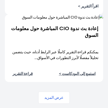
opens in a new tab
اقرأ التقرير >
إعادة بث ندوة CIO المباشرة حول معلومات
السوق
يمكنكم قراءة التقرير كاملًا عبر الرابط أدناه، حيث يتضمن
تحليلاً مفصلًا لأبرز التطورات في الأسواق...
new tab
new tab
استمع إلى البودكاست >
قراءة التقرير
عرض المزيد