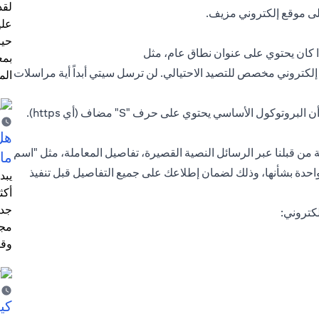
لقد
لى موقع إلكتروني مزيف.
علي
حيا
ا كان يحتوي على عنوان نطاق عام، مثل
بمع
يد إلكتروني مخصص للتصيد الاحتيالي. لن ترسل سيتي أبداً أية مراسلات
الم
ابحث عن رمز القفل على شريط عناوين موقع الويب، وتأكد من أن البروتوكول الأساسي يحتوي على حرف "S" مضاف (أي https).
هل
من قبلنا عبر الرسائل النصية القصيرة، تفاصيل المعاملة، مثل "اسم
ما
الواحدة بشأنها، وذلك لضمان إطلاعك على جميع التفاصيل قبل تنفيذ
يبد
أكث
جدي
لكتروني:
مجم
وقو
كي