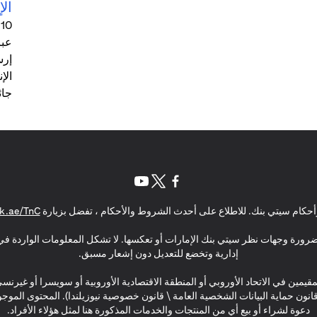
الإ
0
عبر
إرس
الإ
جائ
(opens in a new tab)
(opens in a new tab)
(opens in a new tab)
حكام سيتي بنك. للاطلاع على أحدث الشروط والأحكام ، تفضل بزيارة
k.ae/TnC
بالضرورة وجهات نظر سيتي بنك الإمارات أو تعكسها. لا تشكل المعلومات الواردة في 
إدارية وتخضع للتعديل دون إشعار مسبق.
مقيمين في الاتحاد الأوروبي أو المنطقة الاقتصادية الأوروبية أو سويسرا أو غيرنس
\ قانون حماية البيانات الشخصية العامة \ قانون خصوصية نيوزيلندا). المحتوى ال
دعوة لشراء أو بيع أي من المنتجات والخدمات المذكورة هنا لمثل هؤلاء الأفراد.