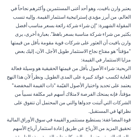
يعتبر وارن بافيت، وهو أحد أغنى المستثمرين وأكثرهم نجاحاً في
العالم، من أبرز مؤيدي إستراتيجية استثمار القيمة. وإليه تنسب
المقولة الشهيرة: "إن شراء شركة رائعة بسعر مناسب أفضل
بكثير من شراء شركة مناسبة بسعر باهظ". بعبارة أخرى، يرى
وارن بافيت أن العثور على شركات قوية مقومة بأقل من قيمتها
"مؤقتاً" هو مفتاح نجاح الاستثمار طويل الأجل. الآن، إليك بعض
مزايا الاستثمار في القيمة:
الربحية: شراء الأصول بأقل من قيمتها الحقيقية هو وسيلة فعالة
للغاية لكسب عوائد كبيرة على المدى الطويل. ونظراً لأن هذا النهج
يعتمد على تحديد واختيار الأصول القيّمة "ذات القيمة المخفضة"
مؤقتاً، فإنه يمنحك الفرصة لامتلاك أسهم غير مكلفة نسبياً من
الشركات التي أثبتت جدواها والتي من المحتمل أن تتفوق على
نظرائها في المستقبل.
قوة المضاعفة: يستطيع مستثمرو القيمة في سوق الأوراق المالية
تحقيق المزيد من الأرباح عن طريق إعادة استثمار أرباح الأسهم
والعوائد التي تم جنيها من الشركات ذات القيمة. بهذه الطريقة،