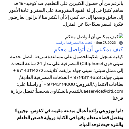
بالرغم من أن حصول الكثيرين على التطعيم ضد كوفيد-19 قد
ساهم كثيرًا في إزالة القيود المفروضة على السفر وإعادة الأمور
إلى سابق وضعها إلى حد كبير، إلا أن الكثير منا لا يزالون يعارضون
فكرة السفر بعيدًا جدًا عن المنزل.
Sep 27, 2023
-
الخدمات المصرفية الرقمية
كيف يمكنني أن أتواصل معكم
كيفية تسجيل شكوىللحصول على مساعدة سريعة، اتصل بخدمة
سيتي فون (Citiphone) المصرفية على مدار 24 ساعة للتحدث
إلى ممثل سيتي؛ سيتي جولد برايفت كلاينت: 97143114272 +
سيتي جولد: 97143114653 + العلاقات المصرفية العادية/
بطاقات الائتمان/القروض: 97143114000 + أو راسلنا على:
uaeservice@citi.comللتقدم بالشكاوى شخصياً: تفضل بزيارة
فرعنا.
دانيا نويزو هي رائدة أعمال مبدعة مقيمة في لاغوس، نيجيريا؛
وتفضل قضاء معظم وقتها في الكتابة ورواية قصص الطعام
والتنزه حيث توجد المياه.