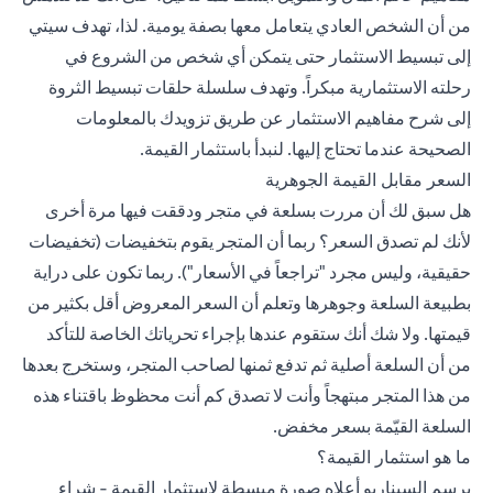
من أن الشخص العادي يتعامل معها بصفة يومية. لذا، تهدف سيتي
إلى تبسيط الاستثمار حتى يتمكن أي شخص من الشروع في
رحلته الاستثمارية مبكراً. وتهدف سلسلة حلقات تبسيط الثروة
إلى شرح مفاهيم الاستثمار عن طريق تزويدك بالمعلومات
الصحيحة عندما تحتاج إليها. لنبدأ باستثمار القيمة.
السعر مقابل القيمة الجوهرية
هل سبق لك أن مررت بسلعة في متجر ودققت فيها مرة أخرى
لأنك لم تصدق السعر؟ ربما أن المتجر يقوم بتخفيضات (تخفيضات
حقيقية، وليس مجرد "تراجعاً في الأسعار"). ربما تكون على دراية
بطبيعة السلعة وجوهرها وتعلم أن السعر المعروض أقل بكثير من
قيمتها. ولا شك أنك ستقوم عندها بإجراء تحرياتك الخاصة للتأكد
من أن السلعة أصلية ثم تدفع ثمنها لصاحب المتجر، وستخرج بعدها
من هذا المتجر مبتهجاً وأنت لا تصدق كم أنت محظوظ باقتناء هذه
السلعة القيّمة بسعر مخفض.
ما هو استثمار القيمة؟
يرسم السيناريو أعلاه صورة مبسطة لاستثمار القيمة - شراء