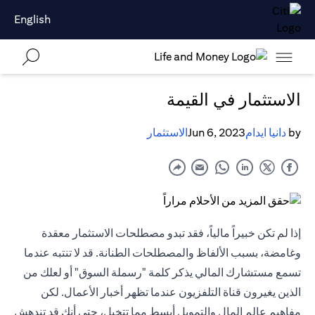
English
الاستثمار في القيمة
by
دانيا ايدام
Jun 6, 2023
الاستثمار
إذا لم تكن خبيراً مالياً، فقد تبدو مصطلحات الاستثمار معقدة
وغامضة، بسبب الألفاظ والمصطلحات الطنانة. قد لا تنتبه عندما
تسمع مستشارك المالي يذكر كلمة "رسملة السوق" أو لعلك من
الذين يغيرون قناة التلفزيون عندما تظهر أخبار الأعمال. لكن
مفاهيم عالم المال والتمويل أبسط مما تتخيل، حتى أنك قد تندهش