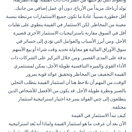
تولد أرباحك مزيداً من الأرباح، دون أي عمل إضافي من جانبك.
أقل خطورة نسبياً: عادةً ما تكون جميع الاستثمارات مرتبطة بنسبة
معينة من المخاطر. لكن الاستثمار في القيمة ينطوي على تقلبات
أقل في السوق مقارنة باستراتيجيات الاستثمار الأخرى قصيرة
الأجل. ومن أبرز الأسباب والعوامل التي تؤدي إلى خسائر في
سوق الأوراق المالية هو محاولة تحديد وقت شراء أو بيع الأسهم
بدقة على المدى القصير. ومن خلال التركيز على الشركات ذات
الأداء القوي والميزة التنافسية طويلة الأجل، يمكن لمستثمري
القيمة التخفيف من المخاطر وتحقيق عوائد قوية بمرور
الوقت.من المهم أن نلاحظ هنا أن استثمار القيمة يتطلب التحلي
بالصبر ونظرة طويلة الأجل. قد يكون من الأفضل للأشخاص الذين
يتطلعون إلى جني الفوائد بسرعة اختيار استراتيجية استثمار
مختلفة.
كيف تبدأ الاستثمار في القيمة
الآن بعد أن عرفت ما هو استثمار القيمة ولماذا أنه يُعد استراتيجية
استثمار مفيدة، قد تتساءل عن كيفية البدء في رحلتك الاستثمارية،