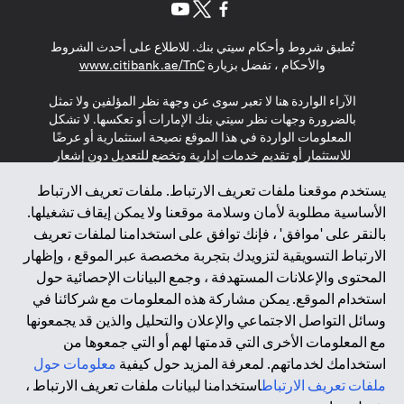
(opens in a new tab)
(opens in a new tab)
(opens in a new tab)
تُطبق شروط وأحكام سيتي بنك. للاطلاع على أحدث الشروط
(opens in a new tab)
والأحكام ، تفضل بزيارة
www.citibank.ae/TnC
الآراء الواردة هنا لا تعبر سوى عن وجهة نظر المؤلفين ولا تمثل
بالضرورة وجهات نظر سيتي بنك الإمارات أو تعكسها. لا تشكل
المعلومات الواردة في هذا الموقع نصيحة استثمارية أو عرضًا
للاستثمار أو تقديم خدمات إدارية وتخضع للتعديل دون إشعار
مسبق.
يستخدم موقعنا ملفات تعريف الارتباط. ملفات تعريف الارتباط
لا يتم تقديم المنتجات والخدمات المذكورة في هذا الموقع للأفراد
الأساسية مطلوبة لأمان وسلامة موقعنا ولا يمكن إيقاف تشغيلها.
المقيمين في الاتحاد الأوروبي أو المنطقة الاقتصادية الأوروبية أو
بالنقر على 'موافق' ، فإنك توافق على استخدامنا لملفات تعريف
سويسرا أو غيرنسي أو جيرسي أو موناكو أو سان مارينو أو
الارتباط التسويقية لتزويدك بتجربة مخصصة عبر الموقع ، وإظهار
الفاتيكان أو جزيرة مان أو المملكة المتحدة أو خصوصية البيانات
المحتوى والإعلانات المستهدفة ، وجمع البيانات الإحصائية حول
(لائحة حماية البيانات العامة \ قانون حماية البيانات الشخصية
استخدام الموقع. يمكن مشاركة هذه المعلومات مع شركائنا في
العامة \ قانون خصوصية نيوزيلندا). المحتوى الموجود في هذه
الصفحة ليس ولا ينبغي تفسيره على أنه عرض أو دعوة أو دعوة
وسائل التواصل الاجتماعي والإعلان والتحليل والذين قد يجمعونها
لشراء أو بيع أي من المنتجات والخدمات المذكورة هنا لمثل هؤلاء
مع المعلومات الأخرى التي قدمتها لهم أو التي جمعوها من
الأفراد.
استخدامك لخدماتهم. لمعرفة المزيد حول كيفية
معلومات حول
ملفات تعريف الارتباط
استخدامنا لبيانات ملفات تعريف الارتباط ،
*GDPR – اللائحة العامة لحماية البيانات؛ * LGPD – Lei Geral de