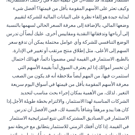
وكيف تعثر على الأسهم المقومة بأقل من قيمتها؟ أفضل شيء
لبداية جيدة هو إلقاء نظرة على البيانات المالية للشركة لتقييم
وضعها المالي، بالإضافة إلى معرفة السعر الحالي لسهمها بالنسبة
إلى أرباحها وتدفقاتها النقدية ومقاييس أخرى. عليك أيضاً أن تدرس
الوضع التنافسي للشركة وأي عوامل محتملة يمكن أن تدفع سعر
السهم إلى الأعلى، مثل إطلاق منتج مرتقب أو تغيير في الإدارة.
بالطبع، الاستثمار في القيمة ليس مضموناً دائماً، فهنالك احتمال
أن تخسر أموالك إذا لم يعترف السوق أبداً بقيمة الأسهم التي
استثمرت فيها. من المهم أيضاً ملاحظة أنه قد يكون من الصعب
معرفة الأسهم المقومة بأقل من قيمتها في أسواق اليوم سريعة
التغير . لذلك، من الأهمية بمكان إجراء بحث مناسب لتحديد
الشركات المناسبة لهذا الاستثمار، والالتزام بخطة طويلة الأجل.إذا
كان هذا يبدو مرهقاً وشاقاً بالنسبة لك، فمن الأفضل أن تدرس
الاستثمار في الصناديق المشتركة التي تتبع استراتيجية الاستثمار
في القيمة. إذا كان أفقك الزمني للاستثمار يتطابق مع خريطة نمو
هذه الصناديق، فقد توفر لك هذه الصناديق فرصاً استثمارية رائعة.