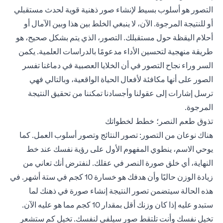
التصور هو أسلوب بسيط لإنشاء صور ذهنية قوية لحدث مستقبلي
أو للنتيجة المرجوة. الآن، لا ينبغي الخلط بين هذا وبين الآمال أو
أحلام اليقظة حول مستقبلك. التصور، الذي يتم بشكل صحيح، هو
طريقة منهجية لتحسين الأداء مدعومًا بالدراسات العلمية. يكمن
السر وراء نجاح التصور في أن الخلايا العصبية في دماغنا تفسر
الصور على أنها مكافئة لأفعال الحياة الواقعية، وبالتالي فهي
ترسل إشارات إلى عقولنا وأجسادنا تمكننا من تحقيق النتيجة
المرجوة.
تذوق طعم النصر؛ خطط لخطواتك
هناك نوعان من التصور: تصور النتائج وتصور أسلوب العمل. كما
يوحي الاسم، ينطوي المفهوم الأول على رؤية نفسك عند خط
النهاية، أي خلق صورة النصر في عقلك. لنفترض أنك تعاني من
زيادة الوزن حاليًا وأن هدفك هو خسارة 10 كجم في ستة أشهر. في
هذه الحالة سيتضمن تصور النتيجة إنشاء صورة في ذهنك لما
ستبدو عليه إذا كان وزنك أقل بمقدار 10 كجم مما هو عليه الآن.
تخيل نفسك وأنت تلتقط صور سيلفي لنفسك. تخيل كم ستشعر