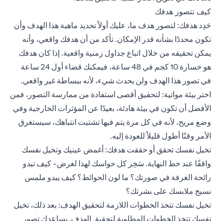
كيف تتصور هدفك
حَدِد هدفك: لتصور هدف ما، عليك أولاً تحديد ماهية هذا الهدف وأن
تكون محددًا بشأنه قدر الإمكان. تأكد من أن هدفك واقعي، وأنه
يمكن تحقيقه من خلال اتباع جداول زمنية واقعية. إذا كان هدفك
هو خسارة 10 كجم في 48 ساعة، فيمكنك قضاء أول 24 ساعة
في تصور هذا الهدف ولن يحدث شيء، لأنه ببساطة غير واقعي.
اختر بيئة مواتية: لتحقيق أقصى استفادة من ممارسة التصور، فمن
الأفضل أن تكون في بيئة هادئة، بعيدًا عن المؤثرات الخارجية وفي
وضع مريح، لأنه في كل مرة يتم فيها تشتيت انتباهك، سيستغرق
الأمر وقتًا أطول قليلاً للعودة إليه.
تخيل نفسك تحقق أو حققت هدفك: أغمض عينيك وتخيل نفسك
واقفًا عند خط النهاية. سَخِر كل حواسك لهذا لغرض- كيف تبدو
رائحة الغرفة في صورتك؟ ما لون الحوائط؟ كيف يبدو ملمس
نسيج ملابسك على بشرتك؟
تخيل نفسك تتخذ الخطوات اللازمة لتحقيق الهدف: بعد ذلك، تخيل
نفسك تتخذ الخطوات المطلوبة لتحقيق الهدف. يساعدك تصور