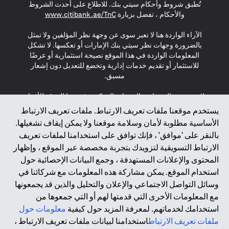
تُطبق شروط وأحكام سيتي بنك. للاطلاع على أحدث الشروط
(opens in a new tab)
والأحكام ، تفضل بزيارة
www.citibank.ae/TnC
الآراء الواردة هنا لا تعبر سوى عن وجهة نظر المؤلفين ولا تمثل
بالضرورة وجهات نظر سيتي بنك الإمارات أو تعكسها. لا تشكل
المعلومات الواردة في هذا الموقع نصيحة استثمارية أو عرضًا
للاستثمار أو تقديم خدمات إدارية وتخضع للتعديل دون إشعار
مسبق.
لا يتم تقديم المنتجات والخدمات المذكورة في هذا الموقع للأفراد
المقيمين في الاتحاد الأوروبي أو المنطقة الاقتصادية الأوروبية أو
يستخدم موقعنا ملفات تعريف الارتباط. ملفات تعريف الارتباط
سويسرا أو غيرنسي أو جيرسي أو موناكو أو سان مارينو أو
الأساسية مطلوبة لأمان وسلامة موقعنا ولا يمكن إيقاف تشغيلها.
الفاتيكان أو جزيرة مان أو المملكة المتحدة أو خصوصية البيانات
بالنقر على 'موافق' ، فإنك توافق على استخدامنا لملفات تعريف
(لائحة حماية البيانات العامة \ قانون حماية البيانات الشخصية
الارتباط التسويقية لتزويدك بتجربة مخصصة عبر الموقع ، وإظهار
العامة \ قانون خصوصية نيوزيلندا). المحتوى الموجود في هذه
الصفحة ليس ولا ينبغي تفسيره على أنه عرض أو دعوة أو دعوة
المحتوى والإعلانات المستهدفة ، وجمع البيانات الإحصائية حول
لشراء أو بيع أي من المنتجات والخدمات المذكورة هنا لمثل هؤلاء
استخدام الموقع. يمكن مشاركة هذه المعلومات مع شركائنا في
الأفراد.
وسائل التواصل الاجتماعي والإعلان والتحليل والذين قد يجمعونها
مع المعلومات الأخرى التي قدمتها لهم أو التي جمعوها من
*GDPR – اللائحة العامة لحماية البيانات؛ * LGPD – Lei Geral de
استخدامك لخدماتهم. لمعرفة المزيد حول كيفية
معلومات حول
Proteção de Dados Pessoais ; *NZPA – قانون الخصوصية
النيوزيلندي
ملفات تعريف الارتباط
استخدامنا لبيانات ملفات تعريف الارتباط ،