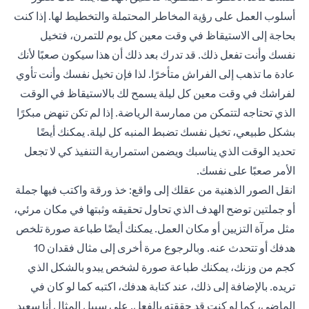
أسلوب العمل على رؤية المخاطر المحتملة والتخطيط لها. إذا كنت
بحاجة إلى الاستيقاظ في وقت معين كل يوم للتمرن، فتخيل
نفسك وأنت تفعل ذلك. قد تدرك بعد ذلك أن هذا سيكون صعبًا لأنك
عادة ما تذهب إلى الفراش متأخرًا. لذا فإن تخيل نفسك وأنت تأوي
لفراشك في وقت معين كل ليلة يسمح لك بالاستيقاظ في الوقت
الذي تحتاجه لتتمكن من ممارسة الرياضة. إذا لم تكن تنهض مبكرًا
بشكل طبيعي، تخيل نفسك تضبط المنبه كل ليلة. يمكنك أيضًا
تحديد الوقت الذي يناسبك ويضمن استمرارية التنفيذ كي لا تجعل
الأمر صعبًا على نفسك.
انقل الصور الذهنية من عقلك إلى واقع: خذ ورقة واكتب فيها جملة
أو جملتين توضح الهدف الذي تحاول تحقيقه وثبتها في مكان مرئي،
مثل مرآة التزيين أو مكان العمل. يمكنك أيضًا طباعة صورة تلخص
هدفك أو تتحدث عنه. وبالرجوع مرة أخرى إلى مثال فقدان 10
كجم من وزنك، يمكنك طباعة صورة لشخص يبدو بالشكل الذي
تريده. بالإضافة إلى ذلك، عند كتابة هدفك، اكتبه كما لو كان في
الماضي، كما لو كنت قد حققته بالفعل. على سبيل المثال أنا سعيد