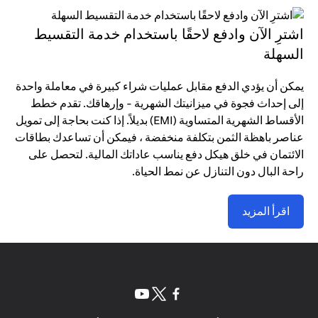
اشترِ الآن وادفع لاحقًا باستخدام خدمة التقسيط
السهلة
يمكن أن يؤدي الدفع مقابل عمليات شراء كبيرة في معاملة واحدة
إلى إحداث فجوة في ميزانيتك الشهرية - وإرهاقك. تقدم خطط
الأقساط الشهرية المتساوية (EMI) بديلاً. إذا كنت بحاجة إلى تمويل
عناصر باهظة الثمن بتكلفة منخفضة ، فيمكن أن تساعدك بطاقات
الائتمان في خلق هيكل دفع يناسب عاداتك المالية. لتحصل على
راحة البال دون التنازل عن نمط الحياة.
اقرأ المزيد
(opens in a new tab)
(opens in a new tab)
(opens in a new tab)