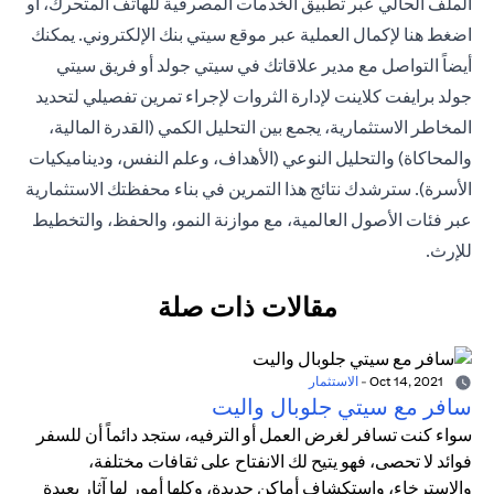
الملف الحالي عبر تطبيق الخدمات المصرفية للهاتف المتحرك، أو
اضغط هنا
لإكمال العملية عبر موقع سيتي بنك الإلكتروني. يمكنك
أيضاً التواصل مع مدير علاقاتك في سيتي جولد أو فريق
سيتي
جولد برايفت كلاينت
لإدارة الثروات لإجراء تمرين تفصيلي لتحديد
المخاطر الاستثمارية، يجمع بين التحليل الكمي (القدرة المالية،
والمحاكاة) والتحليل النوعي (الأهداف، وعلم النفس، وديناميكيات
الأسرة). سترشدك نتائج هذا التمرين في بناء محفظتك الاستثمارية
عبر فئات الأصول العالمية، مع موازنة النمو، والحفظ، والتخطيط
للإرث.
مقالات ذات صلة
Oct 14, 2021
-
الاستثمار
سافر مع سيتي جلوبال واليت
سواء كنت تسافر لغرض العمل أو الترفيه، ستجد دائماً أن للسفر
فوائد لا تحصى، فهو يتيح لك الانفتاح على ثقافات مختلفة،
والاسترخاء، واستكشاف أماكن جديدة، وكلها أمور لها آثار بعيدة