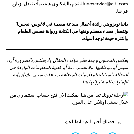
uaeservice@citi.comللتقدم بالشكاوى شخصياً: تفضل بزيارة
فرعنا.
دانيا نويزو هي رائدة أعمال مبدعة مقيمة في لاغوس، نيجيريا؛
وتفضل قضاء معظم وقتها في الكتابة ورواية قصص الطعام
والتنزه حيث توجد المياه.
يعكس المحتوى وجهة نظر مؤلف المقال ولا يعكس بالضرورة آراء
سيتي أو موظفيها، ولا نضمن دقة أو كفاية المعلومات الواردة في
المقالة باستثناء المعلومات المتعلقة بمنتجات سيتي بنك إن.إيه-
الإمارات المشار إليها هنا
من فضلك أخبرنا عن انطباعك