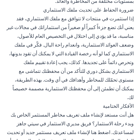
بمستويات مختلفة من المخاطرة والعائد.
ضرورة الحفاظ على تحديث ملفك الاستثماري
إذا استثمرت في منتجات لا تتوافق مع ملفك الاستثماري، فقد
يعني أنك تضع جزءاً كبيراً أو صغيراً من استثماراتك في مجالات غير
مناسبة، ما قد يؤدي إلى اختلال في التخصيص العام للأصول،
وضعف العوائد الاستثمارية، وانعدام راحة البال. فكّر في ملفك
الاستثماري كما لو أنه رخصة القيادة التي لا يمكنك أن تقود بدونها،
وتحرص دائماً على تجديدها. كذلك، يجب إعادة تقييم ملفك
الاستثماري
بشكل دوري للتأكد من أن محفظتك تتماشى مع
مستوى تحمّلك للمخاطر وأهدافك في أي وقت. بهذه الطريقة،
يمكنك أن تطمئن إلى أن محفظتك الاستثمارية مصممة خصيصاً
لك.
الأفكار الختامية
هل أنت مستعد لإنشاء ملف تعريف مخاطر المستثمر الخاص بك
وبدء رحلة الاستثمار؟ فريق مديري الاستثمار في سيتي جاهز
لمساعدتك.
اضغط هنا
لإنشاء ملف تعريف مستثمر جديد أو تحديث