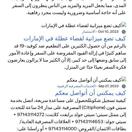
المدى، مما يجعل المزيد والمزيد من الناس ينظرون إلى السفر
على أنه حاجة أساسية وضرورية وليست مجرد رفاهية.
Oct 10, 2023
-
الاستثمار
كيف تضع ميزانية لقضاء عطلة في الإمارات
بالرغم من أن حصول الكثيرين على التطعيم ضد كوفيد-19 قد
ساهم كثيرًا في إزالة القيود المفروضة على السفر وإعادة الأمور
إلى سابق وضعها إلى حد كبير، إلا أن الكثير منا لا يزالون يعارضون
فكرة السفر بعيدًا جدًا عن المنزل.
Sep 27, 2023
-
الخدمات المصرفية الرقمية
كيف يمكنني أن أتواصل معكم
كيفية تسجيل شكوىللحصول على مساعدة سريعة، اتصل بخدمة
سيتي فون (Citiphone) المصرفية على مدار 24 ساعة للتحدث
إلى ممثل سيتي؛ سيتي جولد برايفت كلاينت: 97143114272 +
سيتي جولد: 97143114653 + العلاقات المصرفية العادية/
بطاقات الائتمان/القروض: 97143114000 + أو راسلنا على: