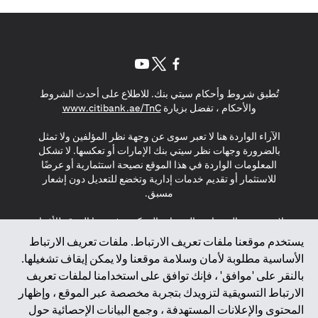
(opens in a new tab)
(opens in a new tab)
(opens in a new tab)
تُطبق شروط وأحكام سيتي بنك. للاطلاع على أحدث الشروط
(opens in a new tab)
والأحكام ، تفضل بزيارة
www.citibank.ae/TnC
الآراء الواردة هنا لا تعبر سوى عن وجهة نظر المؤلفين ولا تمثل
بالضرورة وجهات نظر سيتي بنك الإمارات أو تعكسها. لا تشكل
المعلومات الواردة في هذا الموقع نصيحة استثمارية أو عرضًا
للاستثمار أو تقديم خدمات إدارية وتخضع للتعديل دون إشعار
مسبق.
لا يتم تقديم المنتجات والخدمات المذكورة في هذا الموقع للأفراد
المقيمين في الاتحاد الأوروبي أو المنطقة الاقتصادية الأوروبية أو
يستخدم موقعنا ملفات تعريف الارتباط. ملفات تعريف الارتباط
سويسرا أو غيرنسي أو جيرسي أو موناكو أو سان مارينو أو
الأساسية مطلوبة لأمان وسلامة موقعنا ولا يمكن إيقاف تشغيلها.
الفاتيكان أو جزيرة مان أو المملكة المتحدة أو خصوصية البيانات
بالنقر على 'موافق' ، فإنك توافق على استخدامنا لملفات تعريف
(لائحة حماية البيانات العامة \ قانون حماية البيانات الشخصية
الارتباط التسويقية لتزويدك بتجربة مخصصة عبر الموقع ، وإظهار
العامة \ قانون خصوصية نيوزيلندا). المحتوى الموجود في هذه
الصفحة ليس ولا ينبغي تفسيره على أنه عرض أو دعوة أو دعوة
المحتوى والإعلانات المستهدفة ، وجمع البيانات الإحصائية حول