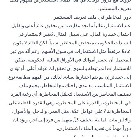
تعريف المستثمر.
دور المخاطر في ملف تعريف المستثمر
عند الاستثمار، غالباً ما نجد مقايضة بين تحقيق عائد أعلى وتقليل
احتمال خسارة المال. على سبيل المثال، يُعتبر الاستثمار في
السندات الحكومية منخفض المخاطر نسبياً، لكنّ العائد لا يكون
عادةً مرتفعاً مثل الاستثمارات في سوق الأسهم. رغم أنّه من غير
المحتمل أن تخسر أموالك في الأوراق المالية الحكومية، يمكن
للاستثمارات المرتبطة بالسوق أن تحقق لك عوائد أعلى، أو تؤدي
إلى خسائر إن لم يتم اختيارها بعناية. لذلك، من المهم مطابقة نوع
الاستثمار المناسب مع مدى راحتك مع المخاطر. يجمع ملف
تصنيف المخاطر بين الاستعداد لتحمّل المخاطرة، أي رغبة الفرد
في المخاطرة، والقدرة على المخاطرة، وهي القدرة الفعلية على
المخاطرة بناءً على عوامل عدّة، مثل العمر، والدخل، والأصول،
والالتزامات المالية. يختلف كلّ منهما من فرد إلى آخر، ويؤديان
دوراً مهماً في تحديد الملف الاستثماري.
ما هو ملف تعريف المستثمر؟