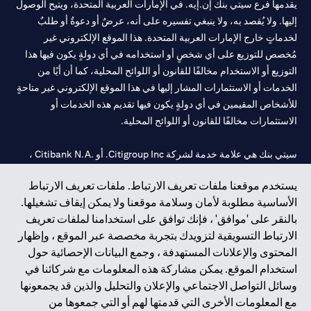
يقدمها فرع سيتي بنك إن.إيه. في الإمارات العربية المتحدة، ويتيح الوصول
إليها. ولا يُقصد به، ولا ينبغي تفسيره على أنه، عرضٌ أو دعوةٌ أو طلبٌ
لخدماتٍ خارج الإمارات العربية المتحدة. هذا الموقع الإلكتروني غير
مُخصص للتوزيع على أي شخصٍ أو استخدامه في أي دولةٍ يكون فيها هذا
التوزيع أو الاستخدام مخالفًا للقانون أو اللوائح المحلية، كما أن أيًا من
الخدمات أو الاستثمارات المشار إليها في هذا الموقع الإلكتروني غير متاحةٍ
للأشخاص المقيمين في أي دولةٍ يكون فيها تقديم هذه الخدمات أو
الاستثمارات مخالفًا للقانون أو اللوائح المحلية.
سيتي بنك هي علامة خدمة لشركة Citigroup Inc. أو .Citibank N.A ،
مستخدمة ومسجلة في جميع أنحاء العالم.
يستخدم موقعنا ملفات تعريف الارتباط. ملفات تعريف الارتباط
الأساسية مطلوبة لأمان وسلامة موقعنا ولا يمكن إيقاف تشغيلها.
سيتي بنك إن. إيه. الإمارات مسجل لدى مصرف الإمارات المركزي تحت
بالنقر على 'موافق' ، فإنك توافق على استخدامنا لملفات تعريف
أرقام التراخيص 202563 لفرع الوصل في دبي، 531989 لفرع مول
الارتباط التسويقية لتزويدك بتجربة مخصصة عبر الموقع ، وإظهار
الإمارات في دبي، و CN-1002019 لفرع أبوظبي. هاتف: 4000 311 04.
المحتوى والإعلانات المستهدفة ، وجمع البيانات الإحصائية حول
فرع سيتي بنك إن إيه - الإمارات العربية المتحدة مرخص من مصرف
استخدام الموقع. يمكن مشاركة هذه المعلومات مع شركائنا في
الإمارات العربية المتحدة المركزي كفرع لبنك أجنبي.
وسائل التواصل الاجتماعي والإعلان والتحليل والذين قد يجمعونها
سيتي بنك إن إيه الإمارات العربية المتحدة مرخص من هيئة الأوراق المالية
مع المعلومات الأخرى التي قدمتها لهم أو التي جمعوها من
والسلع في الإمارات العربية المتحدة ("SCA") للقيام بالنشاط المالي لـ أ)