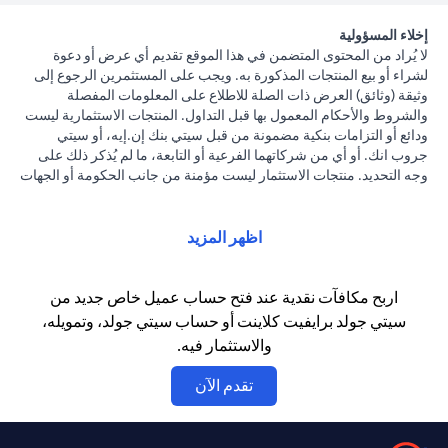
إخلاء المسؤولية
لا يُراد من المحتوى المتضمن في هذا الموقع تقديم أي عرض أو دعوة
لشراء أو بيع المنتجات المذكورة به. ويجب على المستثمرين الرجوع إلى
وثيقة (وثائق) العرض ذات الصلة للاطلاع على المعلومات المفصلة
والشروط والأحكام المعمول بها قبل التداول. المنتجات الاستثمارية ليست
ودائع أو التزامات بنكية مضمونة من قبل سيتي بنك إن.إيه، أو سيتي
جروب انك. أو أي من شركاتهما الفرعية أو التابعة، ما لم يُذكر ذلك على
وجه التحديد. منتجات الاستثمار ليست مؤمنة من جانب الحكومة أو الجهات
الحكومية. وبالتالي فإن منتجات الاستثمار والخزانة تخضع لمخاطر
الاستثمار، بما في ذلك الخسارة المحتملة للمبلغ الأصلي المستثمر. الأداء
السابق لمنتجات الاستثمار ليس مؤشرا على النتائج المستقبلية، بمعنى أن
اظهر المزيد
الأسعار قد ترتفع أو تنخفض. يجب أن يكون المستثمرون الذين يستثمرون
في منتجات استثمارية و / أو منتجات خزينة مقومة بعملة أجنبية (غير
محلية) على دراية بمخاطر تقلبات أسعار الصرف التي قد تتسبب في
اربح مكافآت نقدية عند فتح حساب عميل خاص جديد من
خسارة رأس المال عند تحويل العملة الأجنبية إلى العملة المحلية
سيتي جولد برايفيت كلاينت أو حساب سيتي جولد، وتمويله،
للمستثمرين. لا تتوفر منتجات الاستثمار والخزينة للأشخاص الأمريكيين.
والاستثمار فيه.
تخضع جميع الطلبات المتعلقة بمنتجات الاستثمار والخزينة لشروط وأحكام
منتجات الاستثمار والخزينة الفردية. يدرك العميل أنه يقع على عاتقه
opens in a new tab
تقدم الآن
السعي للحصول على مشورة قانونية و/أو ضريبية للوقوف على التبعات
القانونية والضريبية لمعاملاته الاستثمارية. إذا قام العميل بتغيير محل
إقامته أو جنسيته أو محل عمله، فإنه يقع على عاتقه مسؤولية اطلاع نفسه