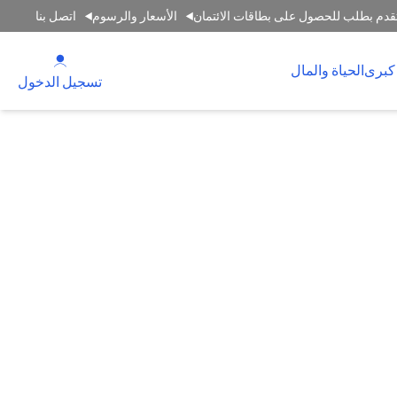
قدم بطلب للحصول على بطاقات الائتمان
الأسعار والرسوم
اتصل بنا
(opens in a new tab)
كبرى
الحياة والمال
(opens in a new tab)
تسجيل الدخول