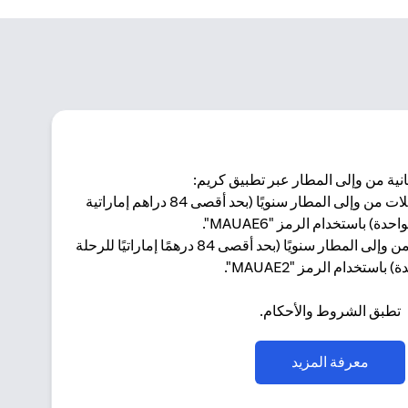
ية من وإلى المطار عبر تطبيق كريم:
ماستركارد وورلد إيليت: 4 رحلات من وإلى المطار سنويًا (بحد أقصى 84 دراهم إماراتية
حدة) باستخدام الرمز "MAUAE6".
ماستركارد وورلد: رحلة واحدة من وإلى المطار سنويًا (بحد أقصى 84 درهمًا إماراتيًا للرحلة
) باستخدام الرمز "MAUAE2".
تطبق الشروط والأحكام.
(opens in a new tab)
معرفة المزيد