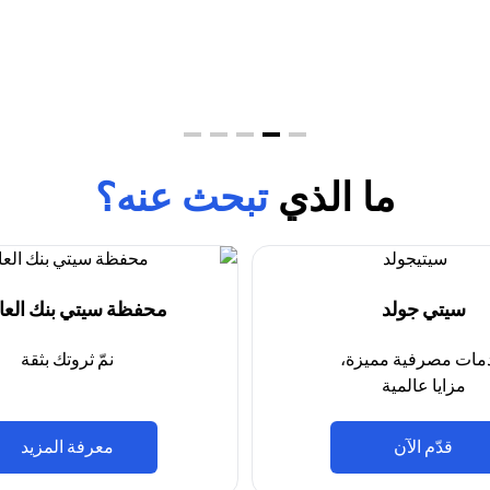
ما الذي
تبحث عنه؟
سيتي جولد
محفظة سيتي بنك العال
مات مصرفية مميزة،
نمّ ثروتك بثقة
مزايا عالمية
(opens in a new tab)
(opens in a new tab)
قدّم الآن
معرفة المزيد