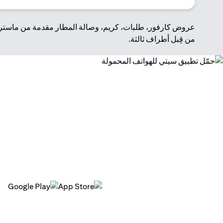
عروض كارفور، طلبات، كريم، وصالة المطار مقدمة من ماستركا
من قِبل أطراف ثالثة.
حمّل تطبيق سيتي للهواتف 
من تتبع حساباتك إلى إجراء المدفوعات، وإدارة البطاقات، وال
(opens in a new tab)
(opens in a new tab)