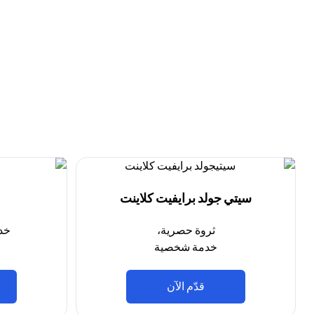
سيتي جولد برايفيت كلاينت
ثروة حصرية،
خد
خدمة شخصية
(opens in a new tab)
قدّم الآن