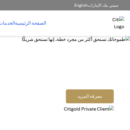
سيتي بنك الإمارات
English
الصفحة الرئيسية
الخدمات
إدارة ثروتك بمستوى عالم
لك التركيز على ما يهمّك ف
اربح مكافآت نقدية عند فتح حساب عميل خاص جديد من سيتي
جولد برايفيت كلاينت أو حساب سيتي جولد، وتمويله، والاستثمار 
(opens in a new tab)
معرفة المزيد