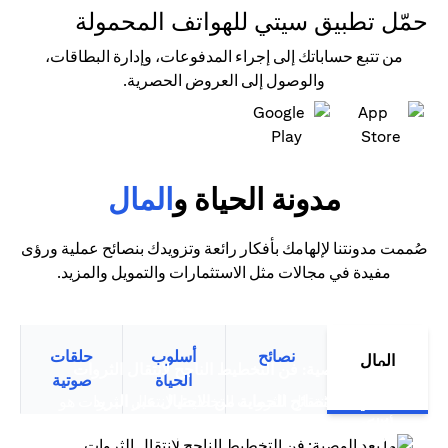
حمّل تطبيق سيتي للهواتف المحمولة
من تتبع حساباتك إلى إجراء المدفوعات، وإدارة البطاقات،
والوصول إلى العروض الحصرية.
(opens in a new tab)
(opens in a new tab)
مدونة الحياة و
المال
صُممت مدونتنا لإلهامك بأفكار رائعة وتزويدك بنصائح عملية ورؤى
مفيدة في مجالات مثل الاستثمارات والتمويل والمزيد.
نصائح
أسلوب
حلقات
المال
(opens in a new tab)
ما بعد الوصية: فن التخطيط الناجح لانتقال الثروات
الحياة
صوتية
سيتي بنك نصائح للحماية من الاحتيال عبر البريد
التخطيط لانتقال الثروات التخطيط لانتقال الثروات هو
(opens in a new tab)
(opens in a new tab)
الإلكتروني
أكثر من مجرد تخطيط مالي متقدم،...
(opens in a new tab)
ترشيد الإنفاق: قوة بطاقات الائتمان الذكية