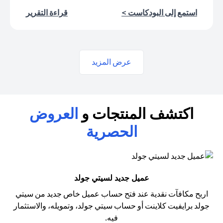
(opens in a new tab)
(opens in a new tab)
استمع إلى البودكاست >
قراءة التقرير
عرض المزيد
اكتشف المنتجات و
العروض
الحصرية
عميل جديد لسيتي جولد
اربح مكافآت نقدية عند فتح حساب عميل خاص جديد من سيتي
جولد
برايفيت كلاينت أو حساب سيتي جولد، وتمويله، والاستثمار
فيه.