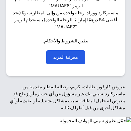
الرمز "MAUAE6".
ماستركارد وورلد: رحلة واحدة من وإلى المطار سنويًا (بحد
أقصى 84 درهمًا إماراتيًا للرحلة الواحدة) باستخدام الرمز
"MAUAE2".
تطبق الشروط والأحكام.
(opens in a new tab)
معرفة المزيد
عروض كارفور، طلبات، كريم، وصالة المطار مقدمة من
ماستركارد. سيتي بنك غير مسؤول عن أي خسارة أو إزعاج قد
يتعرض له حامل البطاقة بسبب مشاكل تشغيلية أو تنفيذية أو أي
مشاكل أخرى من قِبل أطراف ثالثة.