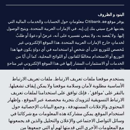
البنود و الظروف
يوفر موقع Citibank.ae معلوماتٍ حول الحسابات والخدمات المالية التي
يقدمها فرع سيتي بنك إن.إيه. في الإمارات العربية المتحدة، ويتيح الوصول
إليها. ولا يُقصد به، ولا ينبغي تفسيره على أنه، عرضٌ أو دعوةٌ أو طلبٌ
لخدماتٍ خارج الإمارات العربية المتحدة. هذا الموقع الإلكتروني غير
مُخصص للتوزيع على أي شخصٍ أو استخدامه في أي دولةٍ يكون فيها هذا
التوزيع أو الاستخدام مخالفًا للقانون أو اللوائح المحلية، كما أن أيًا من
الخدمات أو الاستثمارات المشار إليها في هذا الموقع الإلكتروني غير متاحةٍ
للأشخاص المقيمين في أي دولةٍ يكون فيها تقديم هذه الخدمات أو
الاستثمارات مخالفًا للقانون أو اللوائح المحلية.
يستخدم موقعنا ملفات تعريف الارتباط. ملفات تعريف الارتباط
الأساسية مطلوبة لأمان وسلامة موقعنا ولا يمكن إيقاف تشغيلها.
سيتي بنك هي علامة خدمة لشركة Citigroup Inc. أو .Citibank N.A ،
بالنقر على 'موافق' ، فإنك توافق على استخدامنا لملفات تعريف
مستخدمة ومسجلة في جميع أنحاء العالم.
الارتباط التسويقية لتزويدك بتجربة مخصصة عبر الموقع ، وإظهار
المحتوى والإعلانات المستهدفة ، وجمع البيانات الإحصائية حول
سيتي بنك إن. إيه. الإمارات مسجل لدى مصرف الإمارات المركزي تحت
استخدام الموقع. يمكن مشاركة هذه المعلومات مع شركائنا في
أرقام التراخيص 202563 لفرع الوصل في دبي، 531989 لفرع مول
وسائل التواصل الاجتماعي والإعلان والتحليل والذين قد يجمعونها
الإمارات في دبي، و
CN-1002019
لفرع أبوظبي. هاتف: 4000 311 04.
مع المعلومات الأخرى التي قدمتها لهم أو التي جمعوها من