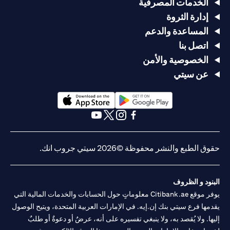
الخدمات المصرفية
إدارة الثروة
المساعدة والدعم
اتصل بنا
الخصوصية والأمن
عن سيتي
opens in a new tab
opens in a new tab
opens in a new tab
opens in a new tab
opens in a new tab
opens in a new tab
حقوق الطبع والنشر محفوظة ©2026 سيتي جروب انك.
البنود و الظروف
يوفر موقع Citibank.ae معلوماتٍ حول الحسابات والخدمات المالية التي
يقدمها فرع سيتي بنك إن.إيه. في الإمارات العربية المتحدة، ويتيح الوصول
إليها. ولا يُقصد به، ولا ينبغي تفسيره على أنه، عرضٌ أو دعوةٌ أو طلبٌ