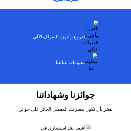
ens in a new tab
الفروع وأجهزة الصراف الآلي
ens in a new tab
معلومات عناعنا
جوائزنا وشهاداتنا
نفخر بأن نكون مصرفك المفضل الحائز على جوائز.