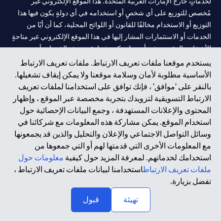
لخدماتٍ خارج الإمارات العربية المتحدة. هذا الموقع الإلكتروني غير
مُخصص للتوزيع على أي شخصٍ أو استخدامه في أي دولةٍ يكون فيها هذا
التوزيع أو الاستخدام مخالفًا للقانون أو اللوائح المحلية، كما أن أيًا من
الخدمات أو الاستثمارات المشار إليها في هذا الموقع الإلكتروني غير متاحةٍ
للأشخاص المقيمين في أي دولةٍ يكون فيها تقديم هذه الخدمات أو
الاستثمارات مخالفًا للقانون أو اللوائح المحلية.
يستخدم موقعنا ملفات تعريف الارتباط. ملفات تعريف الارتباط
الأساسية مطلوبة لأمان وسلامة موقعنا ولا يمكن إيقاف تشغيلها.
سيتي بنك هي علامة خدمة لشركة Citigroup Inc. أو .Citibank N.A ،
بالنقر على 'موافق' ، فإنك توافق على استخدامنا لملفات تعريف
مستخدمة ومسجلة في جميع أنحاء العالم.
الارتباط التسويقية لتزويدك بتجربة مخصصة عبر الموقع ، وإظهار
المحتوى والإعلانات المستهدفة ، وجمع البيانات الإحصائية حول
سيتي بنك إن. إيه. الإمارات مسجل لدى مصرف الإمارات المركزي تحت
استخدام الموقع. يمكن مشاركة هذه المعلومات مع شركائنا في
أرقام التراخيص 202563 لفرع الوصل في دبي، 531989 لفرع مول
وسائل التواصل الاجتماعي والإعلان والتحليل والذين قد يجمعونها
الإمارات في دبي، و CN-1002019 لفرع أبوظبي. هاتف: 4000 311 04.
مع المعلومات الأخرى التي قدمتها لهم أو التي جمعوها من
فرع سيتي بنك إن إيه - الإمارات العربية المتحدة مرخص من مصرف
استخدامك لخدماتهم. لمعرفة المزيد حول كيفية
معلومات حول
الإمارات العربية المتحدة المركزي كفرع لبنك أجنبي.
ملفات تعريف الارتباط
استخدامنا لبيانات ملفات تعريف الارتباط ،
سيتي بنك إن إيه الإمارات العربية المتحدة مرخص من هيئة الأوراق المالية
تفضل بزيارة.
والسلع في الإمارات العربية المتحدة ("SCA") للقيام بالنشاط المالي لـ أ)
تهيئة
قبول
الاستشارات المالية والتعريف والترويج بموجب ترخيص رقم
20200000097 ب) وسيط تداول في الأسواق الدولية بموجب ترخيص