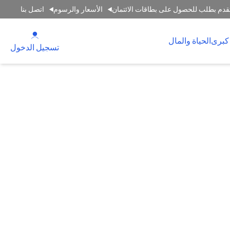
قدم بطلب للحصول على بطاقات الائتمان
الأسعار والرسوم
اتصل بنا
(opens in a new tab)
كبرى
الحياة والمال
(opens in a new tab)
تسجيل الدخول