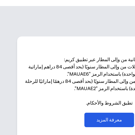
ية من وإلى المطار عبر تطبيق كريم:
ماستركارد وورلد إيليت: 4 رحلات من وإلى المطار سنويًا (بحد أقصى 84 دراهم إماراتية
حدة) باستخدام الرمز "MAUAE6".
ماستركارد وورلد: رحلة واحدة من وإلى المطار سنويًا (بحد أقصى 84 درهمًا إماراتيًا للرحلة
) باستخدام الرمز "MAUAE2".
تطبق الشروط والأحكام.
(opens in a new tab)
معرفة المزيد