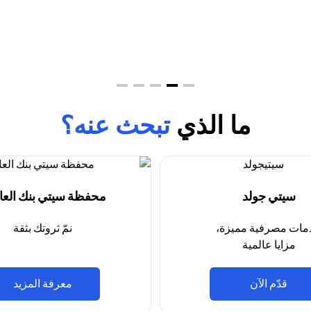
ما الذي
تبحث عنه؟
سيتي جولد
محفظة سيتي بنك العال
مات مصرفية مميزة،
نمّ ثروتك بثقة
مزايا عالمية
(opens in a new tab)
(opens in a new tab)
قدّم الآن
معرفة المزيد