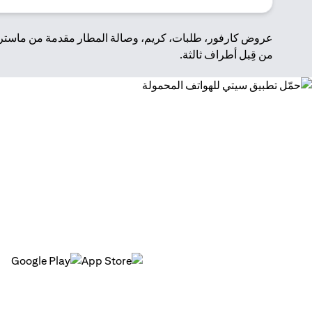
عروض كارفور، طلبات، كريم، وصالة المطار مقدمة من ماستركا
من قِبل أطراف ثالثة.
حمّل تطبيق سيتي للهواتف 
من تتبع حساباتك إلى إجراء المدفوعات، وإدارة البطاقات، وال
(opens in a new tab)
(opens in a new tab)