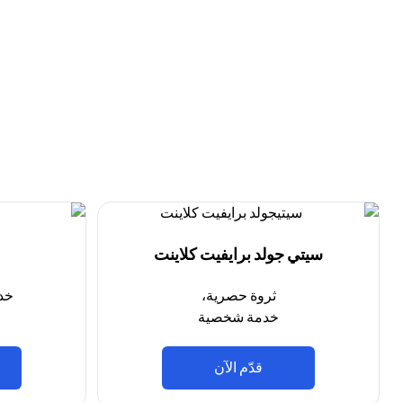
سيتي جولد برايفيت كلاينت
ثروة حصرية،
خد
خدمة شخصية
(opens in a new tab)
قدّم الآن