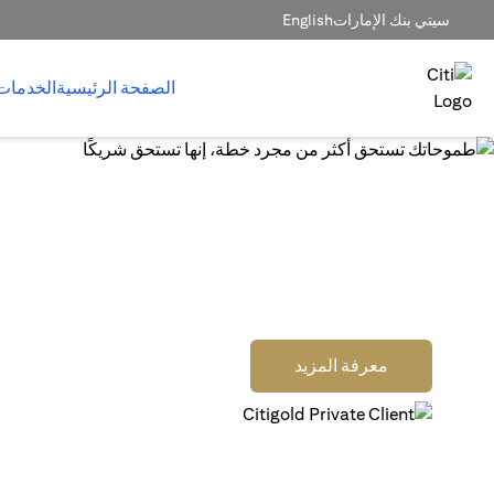
سيتي بنك الإمارات
English
الصفحة الرئيسية
الخدمات
إدارة ثروتك بمستوى عالم
لك التركيز على ما يهمّك ف
اربح مكافآت نقدية عند فتح حساب عميل خاص جديد من سيتي
جولد برايفيت كلاينت أو حساب سيتي جولد، وتمويله، والاستثمار 
(opens in a new tab)
معرفة المزيد