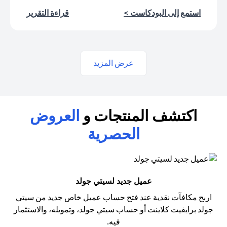
(opens in a new tab)
(opens in a new tab)
استمع إلى البودكاست >
قراءة التقرير
عرض المزيد
اكتشف المنتجات و
العروض
الحصرية
عميل جديد لسيتي جولد
اربح مكافآت نقدية عند فتح حساب عميل خاص جديد من سيتي
جولد
برايفيت كلاينت أو حساب سيتي جولد، وتمويله، والاستثمار
فيه.