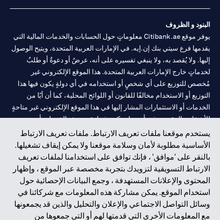
البنود و الظروف
يوفر موقع Citibank.ae معلوماتٍ حول الحسابات والخدمات المالية التي
يقدمها فرع سيتي بنك إن.إيه. في الإمارات العربية المتحدة، ويتيح الوصول
إليها. ولا يُقصد به، ولا ينبغي تفسيره على أنه، عرضٌ أو دعوةٌ أو طلبٌ
لخدماتٍ خارج الإمارات العربية المتحدة. هذا الموقع الإلكتروني غير
مُخصص للتوزيع على أي شخصٍ أو استخدامه في أي دولةٍ يكون فيها هذا
التوزيع أو الاستخدام مخالفًا للقانون أو اللوائح المحلية، كما أن أيًا من
الخدمات أو الاستثمارات المشار إليها في هذا الموقع الإلكتروني غير متاحةٍ
للأشخاص المقيمين في أي دولةٍ يكون فيها تقديم هذه الخدمات أو
الاستثمارات مخالفًا للقانون أو اللوائح المحلية.
يستخدم موقعنا ملفات تعريف الارتباط. ملفات تعريف الارتباط
الأساسية مطلوبة لأمان وسلامة موقعنا ولا يمكن إيقاف تشغيلها.
سيتي بنك هي علامة خدمة لشركة Citigroup Inc. أو .Citibank N.A ،
بالنقر على 'موافق' ، فإنك توافق على استخدامنا لملفات تعريف
مستخدمة ومسجلة في جميع أنحاء العالم.
الارتباط التسويقية لتزويدك بتجربة مخصصة عبر الموقع ، وإظهار
المحتوى والإعلانات المستهدفة ، وجمع البيانات الإحصائية حول
سيتي بنك إن. إيه. الإمارات مسجل لدى مصرف الإمارات المركزي تحت
استخدام الموقع. يمكن مشاركة هذه المعلومات مع شركائنا في
أرقام التراخيص 202563 لفرع الوصل في دبي، 531989 لفرع مول
وسائل التواصل الاجتماعي والإعلان والتحليل والذين قد يجمعونها
الإمارات في دبي، و
CN-1002019
لفرع أبوظبي. هاتف: 4000 311 04.
مع المعلومات الأخرى التي قدمتها لهم أو التي جمعوها من