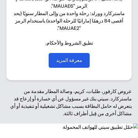
الرمز "MAUAE6".
ماستركارد وورلد: رحلة واحدة من وإلى المطار سنويًا (بحد
أقصى 84 درهمًا إماراتيًا للرحلة الواحدة) باستخدام الرمز
"MAUAE2".
تطبق الشروط والأحكام.
(opens in a new tab)
معرفة المزيد
عروض كارفور، طلبات، كريم، وصالة المطار مقدمة من
ماستركارد. سيتي بنك غير مسؤول عن أي خسارة أو إزعاج قد
يتعرض له حامل البطاقة بسبب مشاكل تشغيلية أو تنفيذية أو أي
مشاكل أخرى من قِبل أطراف ثالثة.