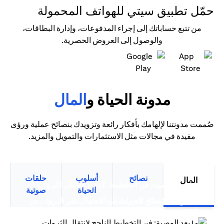
حمّل تطبيق سيتي للهواتف المحمولة
من تتبع حساباتك إلى إجراء المدفوعات، وإدارة البطاقات،
والوصول إلى العروض الحصرية.
(opens in a new tab)
(opens in a new tab)
مدونة الحياة و
المال
صُممت مدونتنا لإلهامك بأفكار رائعة وتزويدك بنصائح عملية ورؤى
مفيدة في مجالات مثل الاستثمارات والتمويل والمزيد.
نصائح
أسلوب
حلقات
المال
(opens in a new tab)
ما بعد الوصية: فن التخطيط الناجح لانتقال الثروات
الحياة
صوتية
سيتي بنك نصائح للحماية من الاحتيال عبر البريد
التخطيط لانتقال الثروات التخطيط لانتقال الثروات هو
(opens in a new tab)
(opens in a new tab)
الإلكتروني
أكثر من مجرد تخطيط مالي متقدم،...
(opens in a new tab)
ترشيد الإنفاق: قوة بطاقات الائتمان الذكية