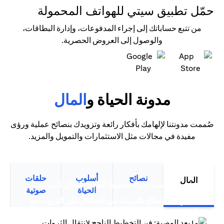
حمّل تطبيق سيتي للهواتف المحمولة
من تتبع حساباتك إلى إجراء المدفوعات، وإدارة البطاقات،
والوصول إلى العروض الحصرية.
(opens in a new tab)
(opens in a new tab)
مدونة الحياة و
المال
صُممت مدونتنا لإلهامك بأفكار رائعة وتزويدك بنصائح عملية ورؤى
مفيدة في مجالات مثل الاستثمارات والتمويل والمزيد.
نصائح
أسلوب
حلقات
المال
(opens in a new tab)
ما بعد الوصية: فن التخطيط الناجح لانتقال الثروات
الحياة
صوتية
سيتي بنك نصائح للحماية من الاحتيال عبر البريد
التخطيط لانتقال الثروات التخطيط لانتقال الثروات هو
(opens in a new tab)
(opens in a new tab)
الإلكتروني
أكثر من مجرد تخطيط مالي متقدم،...
(opens in a new tab)
ترشيد الإنفاق: قوة بطاقات الائتمان الذكية