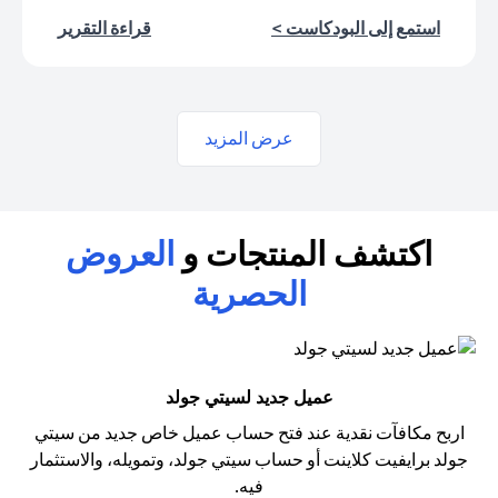
(opens in a new tab)
(opens in a new tab)
استمع إلى البودكاست >
قراءة التقرير
عرض المزيد
اكتشف المنتجات و
العروض
الحصرية
عميل جديد لسيتي جولد
اربح مكافآت نقدية عند فتح حساب عميل خاص جديد من سيتي
جولد
برايفيت كلاينت أو حساب سيتي جولد، وتمويله، والاستثمار
فيه.