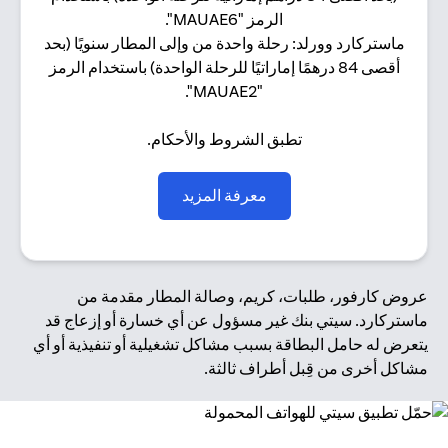
الرمز "MAUAE6".
ماستركارد وورلد: رحلة واحدة من وإلى المطار سنويًا (بحد
أقصى 84 درهمًا إماراتيًا للرحلة الواحدة) باستخدام الرمز
"MAUAE2".
تطبق الشروط والأحكام.
(opens in a new tab)
معرفة المزيد
عروض كارفور، طلبات، كريم، وصالة المطار مقدمة من
ماستركارد. سيتي بنك غير مسؤول عن أي خسارة أو إزعاج قد
يتعرض له حامل البطاقة بسبب مشاكل تشغيلية أو تنفيذية أو أي
مشاكل أخرى من قِبل أطراف ثالثة.