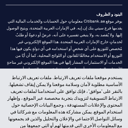
البنود و الظروف
يوفر موقع Citibank.ae معلوماتٍ حول الحسابات والخدمات المالية التي
يقدمها فرع سيتي بنك إن.إيه. في الإمارات العربية المتحدة، ويتيح الوصول
إليها. ولا يُقصد به، ولا ينبغي تفسيره على أنه، عرضٌ أو دعوةٌ أو طلبٌ
لخدماتٍ خارج الإمارات العربية المتحدة. هذا الموقع الإلكتروني غير
مُخصص للتوزيع على أي شخصٍ أو استخدامه في أي دولةٍ يكون فيها هذا
التوزيع أو الاستخدام مخالفًا للقانون أو اللوائح المحلية، كما أن أيًا من
الخدمات أو الاستثمارات المشار إليها في هذا الموقع الإلكتروني غير متاحةٍ
للأشخاص المقيمين في أي دولةٍ يكون فيها تقديم هذه الخدمات أو
الاستثمارات مخالفًا للقانون أو اللوائح المحلية.
يستخدم موقعنا ملفات تعريف الارتباط. ملفات تعريف الارتباط
الأساسية مطلوبة لأمان وسلامة موقعنا ولا يمكن إيقاف تشغيلها.
سيتي بنك هي علامة خدمة لشركة Citigroup Inc. أو .Citibank N.A ،
بالنقر على 'موافق' ، فإنك توافق على استخدامنا لملفات تعريف
مستخدمة ومسجلة في جميع أنحاء العالم.
الارتباط التسويقية لتزويدك بتجربة مخصصة عبر الموقع ، وإظهار
المحتوى والإعلانات المستهدفة ، وجمع البيانات الإحصائية حول
سيتي بنك إن. إيه. الإمارات مسجل لدى مصرف الإمارات المركزي تحت
استخدام الموقع. يمكن مشاركة هذه المعلومات مع شركائنا في
أرقام التراخيص 202563 لفرع الوصل في دبي، 531989 لفرع مول
وسائل التواصل الاجتماعي والإعلان والتحليل والذين قد يجمعونها
الإمارات في دبي، و
CN-1002019
لفرع أبوظبي. هاتف: 4000 311 04.
مع المعلومات الأخرى التي قدمتها لهم أو التي جمعوها من