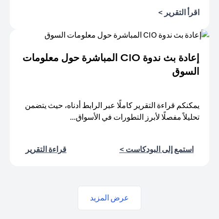
opens in a new tab
اقرأ التقرير >
إعادة بث ندوة CIO المباشرة حول معلومات
السوق
يمكنكم قراءة التقرير كاملًا عبر الرابط أدناه، حيث يتضمن
تحليلاً مفصلًا لأبرز التطورات في الأسواق...
new tab
new tab
استمع إلى البودكاست >
قراءة التقرير
عرض المزيد