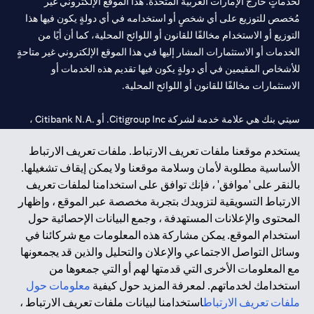
لخدماتٍ خارج الإمارات العربية المتحدة. هذا الموقع الإلكتروني غير
مُخصص للتوزيع على أي شخصٍ أو استخدامه في أي دولةٍ يكون فيها هذا
التوزيع أو الاستخدام مخالفًا للقانون أو اللوائح المحلية، كما أن أيًا من
الخدمات أو الاستثمارات المشار إليها في هذا الموقع الإلكتروني غير متاحةٍ
للأشخاص المقيمين في أي دولةٍ يكون فيها تقديم هذه الخدمات أو
الاستثمارات مخالفًا للقانون أو اللوائح المحلية.
سيتي بنك هي علامة خدمة لشركة Citigroup Inc. أو .Citibank N.A ،
مستخدمة ومسجلة في جميع أنحاء العالم.
يستخدم موقعنا ملفات تعريف الارتباط. ملفات تعريف الارتباط
الأساسية مطلوبة لأمان وسلامة موقعنا ولا يمكن إيقاف تشغيلها.
سيتي بنك إن. إيه. الإمارات مسجل لدى مصرف الإمارات المركزي تحت
بالنقر على 'موافق' ، فإنك توافق على استخدامنا لملفات تعريف
أرقام التراخيص 202563 لفرع الوصل في دبي، 531989 لفرع مول
الارتباط التسويقية لتزويدك بتجربة مخصصة عبر الموقع ، وإظهار
الإمارات في دبي، و CN-1002019 لفرع أبوظبي. هاتف: 4000 311 04.
المحتوى والإعلانات المستهدفة ، وجمع البيانات الإحصائية حول
فرع سيتي بنك إن إيه - الإمارات العربية المتحدة مرخص من مصرف
استخدام الموقع. يمكن مشاركة هذه المعلومات مع شركائنا في
الإمارات العربية المتحدة المركزي كفرع لبنك أجنبي.
وسائل التواصل الاجتماعي والإعلان والتحليل والذين قد يجمعونها
سيتي بنك إن إيه الإمارات العربية المتحدة مرخص من هيئة الأوراق المالية
مع المعلومات الأخرى التي قدمتها لهم أو التي جمعوها من
والسلع في الإمارات العربية المتحدة ("SCA") للقيام بالنشاط المالي لـ أ)
استخدامك لخدماتهم. لمعرفة المزيد حول كيفية
معلومات حول
الاستشارات المالية والتعريف والترويج بموجب ترخيص رقم
ملفات تعريف الارتباط
استخدامنا لبيانات ملفات تعريف الارتباط ،
20200000097 ب) وسيط تداول في الأسواق الدولية بموجب ترخيص