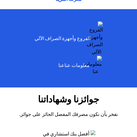
ens in a new tab
الفروع وأجهزة الصراف الآلي
ens in a new tab
معلومات عناعنا
جوائزنا وشهاداتنا
نفخر بأن نكون مصرفك المفضل الحائز على جوائز.