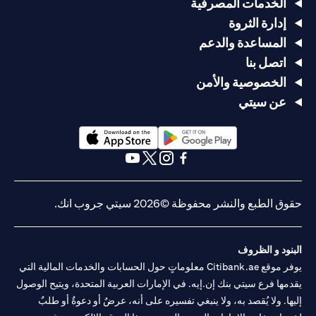
الخدمات المصرفية
إدارة الثروة
المساعدة والدعم
اتصل بنا
الخصوصية والأمن
عن سيتي
opens in a new tab
opens in a new tab
opens in a new tab
opens in a new tab
opens in a new tab
opens in a new tab
حقوق الطبع والنشر محفوظة ©2026 سيتي جروب انك.
البنود و الظروف
يوفر موقع Citibank.ae معلوماتٍ حول الحسابات والخدمات المالية التي
يقدمها فرع سيتي بنك إن.إيه. في الإمارات العربية المتحدة، ويتيح الوصول
إليها. ولا يُقصد به، ولا ينبغي تفسيره على أنه، عرضٌ أو دعوةٌ أو طلبٌ