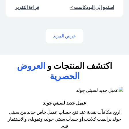
(opens in a new tab)
(opens in a new tab)
استمع إلى البودكاست >
قراءة التقرير
عرض المزيد
اكتشف المنتجات و
العروض
الحصرية
عميل جديد لسيتي جولد
اربح مكافآت نقدية عند فتح حساب عميل خاص جديد من سيتي
جولد
برايفيت كلاينت أو حساب سيتي جولد، وتمويله، والاستثمار
فيه.