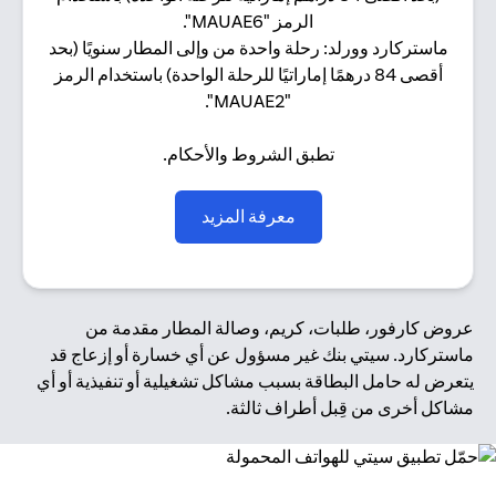
الرمز "MAUAE6".
ماستركارد وورلد: رحلة واحدة من وإلى المطار سنويًا (بحد
أقصى 84 درهمًا إماراتيًا للرحلة الواحدة) باستخدام الرمز
"MAUAE2".
تطبق الشروط والأحكام.
(opens in a new tab)
معرفة المزيد
عروض كارفور، طلبات، كريم، وصالة المطار مقدمة من
ماستركارد. سيتي بنك غير مسؤول عن أي خسارة أو إزعاج قد
يتعرض له حامل البطاقة بسبب مشاكل تشغيلية أو تنفيذية أو أي
مشاكل أخرى من قِبل أطراف ثالثة.