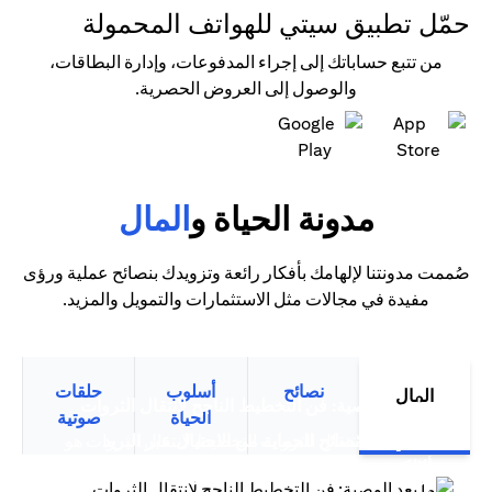
حمّل تطبيق سيتي للهواتف المحمولة
من تتبع حساباتك إلى إجراء المدفوعات، وإدارة البطاقات،
والوصول إلى العروض الحصرية.
(opens in a new tab)
(opens in a new tab)
مدونة الحياة و
المال
صُممت مدونتنا لإلهامك بأفكار رائعة وتزويدك بنصائح عملية ورؤى
مفيدة في مجالات مثل الاستثمارات والتمويل والمزيد.
نصائح
أسلوب
حلقات
المال
(opens in a new tab)
ما بعد الوصية: فن التخطيط الناجح لانتقال الثروات
الحياة
صوتية
سيتي بنك نصائح للحماية من الاحتيال عبر البريد
التخطيط لانتقال الثروات التخطيط لانتقال الثروات هو
(opens in a new tab)
(opens in a new tab)
الإلكتروني
أكثر من مجرد تخطيط مالي متقدم،...
(opens in a new tab)
ترشيد الإنفاق: قوة بطاقات الائتمان الذكية