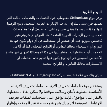
البنود و الظروف
يوفر موقع Citibank.ae معلوماتٍ حول الحسابات والخدمات المالية التي
يقدمها فرع سيتي بنك إن.إيه. في الإمارات العربية المتحدة، ويتيح الوصول
إليها. ولا يُقصد به، ولا ينبغي تفسيره على أنه، عرضٌ أو دعوةٌ أو طلبٌ
لخدماتٍ خارج الإمارات العربية المتحدة. هذا الموقع الإلكتروني غير
مُخصص للتوزيع على أي شخصٍ أو استخدامه في أي دولةٍ يكون فيها هذا
التوزيع أو الاستخدام مخالفًا للقانون أو اللوائح المحلية، كما أن أيًا من
الخدمات أو الاستثمارات المشار إليها في هذا الموقع الإلكتروني غير متاحةٍ
للأشخاص المقيمين في أي دولةٍ يكون فيها تقديم هذه الخدمات أو
الاستثمارات مخالفًا للقانون أو اللوائح المحلية.
سيتي بنك هي علامة خدمة لشركة Citigroup Inc. أو .Citibank N.A ،
مستخدمة ومسجلة في جميع أنحاء العالم.
يستخدم موقعنا ملفات تعريف الارتباط. ملفات تعريف الارتباط
الأساسية مطلوبة لأمان وسلامة موقعنا ولا يمكن إيقاف تشغيلها.
سيتي بنك إن. إيه. الإمارات مسجل لدى مصرف الإمارات المركزي تحت
بالنقر على 'موافق' ، فإنك توافق على استخدامنا لملفات تعريف
أرقام التراخيص 202563 لفرع الوصل في دبي، 531989 لفرع مول
الارتباط التسويقية لتزويدك بتجربة مخصصة عبر الموقع ، وإظهار
الإمارات في دبي، و
CN-1002019
لفرع أبوظبي. هاتف: 4000 311 04.